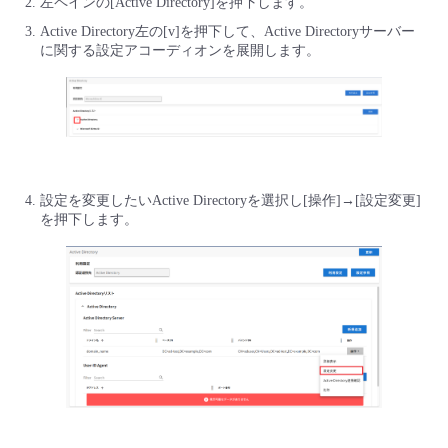
左ペインの[Active Directory]を押下します。
■ セットアップガイド
Active Directory左の[v]を押下して、Active Directoryサーバー
パートナー
- データと分析
に関する設定アコーディオンを展開します。
管理機能
サポート
IoT
故障/メンテナンス履歴
- 新規お申し込み方法
販売パートナー向けプログラム
トレーニング/操作動画
- IoT
すべてのメニューを見る
管理機能
モニタリング/監査
メンテナンス予定
- 初期設定・確認
協業パートナー
脱炭素化
- マルチクラウド利用
すべてのメニューを見る
サポート
定期メンテナンス
- ユーザー機能の管理
設定を変更したいActive Directoryを選択し[操作]→[設定変更]
- リモートワーク
を押下します。
すべてのメニューを見る
- 登録情報の管理
- ITインフラストラクチャー
- APIリファレンス
- その他
■ 基本構築ガイド
- クラウド / サーバー