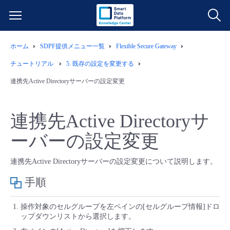
ホーム
SDPF提供メニュー一覧
Flexible Secure Gateway
サービス一覧
チュートリアル
5.
既存の設定を変更する
データ利活用
連携先Active Directoryサーバーの設定変更
よくある質問
クラウド/サーバー
データ利活用
料金情報
連携先Active Directoryサ
ーバーの設定変更
ネットワーク
クラウド/サーバー
料金シミュレーター
ご利用開始ガイド
連携先Active Directoryサーバーの設定変更について説明します。
■ 管理機能
IoT
ネットワーク
データ利活用
ユースケース
手順
- 管理機能
- バックアップ
モニタリング/監査
IoT
クラウド/サーバー
故障/メンテナンス情報
操作対象のセルグループを左ペインの[セルグループ情報]ドロ
ップダウンリストから選択します。
- セキュリティ・監査
サポート
モニタリング/監査
ネットワーク
サービス稼働状況