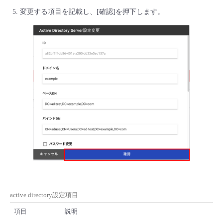
変更する項目を記載し、[確認]を押下します。
- Flexible InterConnect
- Flexible Remote Access
- vUTM2
active directory設定項目
項目
説明