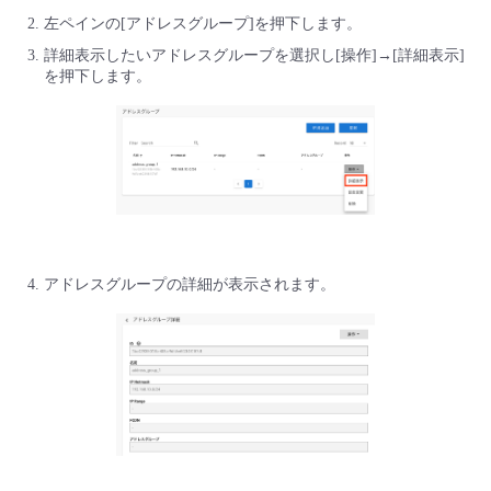
■ セットアップガイド
左ペインの[アドレスグループ]を押下します。
パートナー
- データと分析
詳細表示したいアドレスグループを選択し[操作]→[詳細表示]
管理機能
サポート
IoT
故障/メンテナンス履歴
- 新規お申し込み方法
を押下します。
販売パートナー向けプログラム
トレーニング/操作動画
- IoT
すべてのメニューを見る
管理機能
モニタリング/監査
メンテナンス予定
- 初期設定・確認
協業パートナー
脱炭素化
- マルチクラウド利用
すべてのメニューを見る
サポート
定期メンテナンス
- ユーザー機能の管理
- リモートワーク
すべてのメニューを見る
- 登録情報の管理
アドレスグループの詳細が表示されます。
- ITインフラストラクチャー
- APIリファレンス
- その他
■ 基本構築ガイド
- クラウド / サーバー