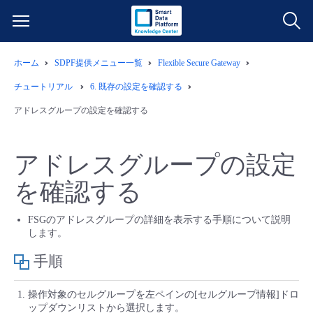
ホーム
SDPF提供メニュー一覧
Flexible Secure Gateway
サービス一覧
チュートリアル
6.
既存の設定を確認する
データ利活用
アドレスグループの設定を確認する
よくある質問
クラウド/サーバー
データ利活用
料金情報
アドレスグループの設定
を確認する
ネットワーク
クラウド/サーバー
料金シミュレーター
ご利用開始ガイド
FSGのアドレスグループの詳細を表示する手順について説明
■ 管理機能
IoT
ネットワーク
データ利活用
ユースケース
します。
手順
- 管理機能
- バックアップ
モニタリング/監査
IoT
クラウド/サーバー
故障/メンテナンス情報
操作対象のセルグループを左ペインの[セルグループ情報]ドロ
- セキュリティ・監査
ップダウンリストから選択します。
サポート
モニタリング/監査
ネットワーク
サービス稼働状況