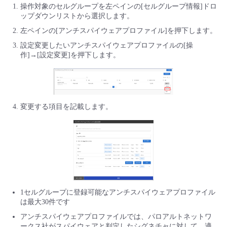
■ セットアップガイド
操作対象のセルグループを左ペインの[セルグループ情報]ドロ
ップダウンリストから選択します。
パートナー
- データと分析
管理機能
サポート
IoT
故障/メンテナンス履歴
左ペインの[アンチスパイウェアプロファイル]を押下します。
- 新規お申し込み方法
設定変更したいアンチスパイウェアプロファイルの[操
販売パートナー向けプログラム
トレーニング/操作動画
- IoT
作]→[設定変更]を押下します。
すべてのメニューを見る
管理機能
モニタリング/監査
メンテナンス予定
- 初期設定・確認
協業パートナー
脱炭素化
- マルチクラウド利用
すべてのメニューを見る
サポート
定期メンテナンス
- ユーザー機能の管理
変更する項目を記載します。
- リモートワーク
すべてのメニューを見る
- 登録情報の管理
- ITインフラストラクチャー
- APIリファレンス
- その他
■ 基本構築ガイド
1セルグループに登録可能なアンチスパイウェアプロファイル
は最大30件です
- クラウド / サーバー
アンチスパイウェアプロファイルでは、パロアルトネットワ
ークス社がスパイウェアと判定したシグネチャに対して、適