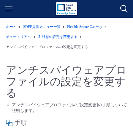
ホーム
SDPF提供メニュー一覧
Flexible Secure Gateway
サービス一覧
チュートリアル
5.
既存の設定を変更する
データ利活用
アンチスパイウェアプロファイルの設定を変更する
よくある質問
クラウド/サーバー
データ利活用
料金情報
アンチスパイウェアプロ
ファイルの設定を変更す
ネットワーク
クラウド/サーバー
料金シミュレーター
ご利用開始ガイド
る
■ 管理機能
IoT
ネットワーク
データ利活用
ユースケース
アンチスパイウェアプロファイルの[設定変更]の手順について
説明します。
- 管理機能
- バックアップ
モニタリング/監査
IoT
クラウド/サーバー
故障/メンテナンス情報
手順
- セキュリティ・監査
サポート
モニタリング/監査
ネットワーク
サービス稼働状況