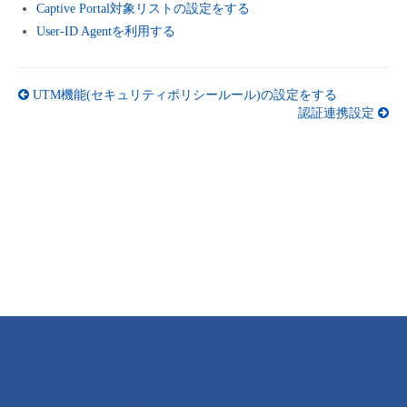
■ セットアップガイド
Captive Portal対象リストの設定をする
User-ID Agentを利用する
パートナー
- データと分析
管理機能
サポート
IoT
故障/メンテナンス履歴
- 新規お申し込み方法
販売パートナー向けプログラム
トレーニング/操作動画
UTM機能(セキュリティポリシールール)の設定をする
- IoT
すべてのメニューを見る
管理機能
モニタリング/監査
メンテナンス予定
- 初期設定・確認
認証連携設定
協業パートナー
脱炭素化
- マルチクラウド利用
すべてのメニューを見る
サポート
定期メンテナンス
- ユーザー機能の管理
- リモートワーク
すべてのメニューを見る
- 登録情報の管理
- ITインフラストラクチャー
- APIリファレンス
- その他
■ 基本構築ガイド
- クラウド / サーバー