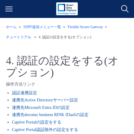
ホーム
SDPF提供メニュー一覧
Flexible Secure Gateway
サービス一覧
チュートリアル
4.
認証の設定をする(オプション)
データ利活用
よくある質問
4.
認証の設定をする(オ
クラウド/サーバー
データ利活用
料金情報
プション)
ネットワーク
クラウド/サーバー
料金シミュレーター
ご利用開始ガイド
操作方法リンク
認証連携設定
■ 管理機能
IoT
ネットワーク
データ利活用
ユースケース
連携先Active Directoryサーバー設定
連携先Microsoft Entra IDの設定
- 管理機能
連携先docomo business RINK IDaaSの設定
- バックアップ
モニタリング/監査
IoT
クラウド/サーバー
故障/メンテナンス情報
Captive Portalの設定をする
Captive Portal認証除外の設定をする
- セキュリティ・監査
サポート
モニタリング/監査
ネットワーク
サービス稼働状況