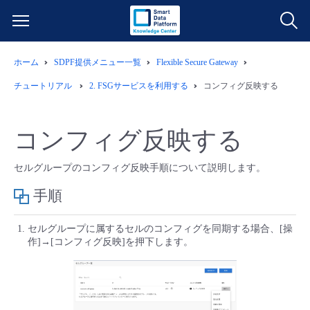
ホーム
SDPF提供メニュー一覧
Flexible Secure Gateway
サービス一覧
チュートリアル
2.
FSGサービスを利用する
コンフィグ反映する
データ利活用
よくある質問
コンフィグ反映する
クラウド/サーバー
データ利活用
料金情報
セルグループのコンフィグ反映手順について説明します。
ネットワーク
クラウド/サーバー
料金シミュレーター
ご利用開始ガイド
手順
■ 管理機能
IoT
ネットワーク
データ利活用
セルグループに属するセルのコンフィグを同期する場合、[操
ユースケース
作]→[コンフィグ反映]を押下します。
- 管理機能
- バックアップ
モニタリング/監査
IoT
クラウド/サーバー
故障/メンテナンス情報
- セキュリティ・監査
サポート
モニタリング/監査
ネットワーク
サービス稼働状況