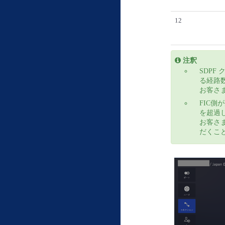
12
注釈
SDPF
る経路
お客さ
FIC側
を超過し
お客さ
だくこ