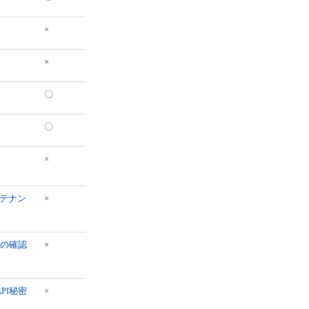
×
×
〇
〇
×
テナン
×
鍵の確認
×
API秘密
×