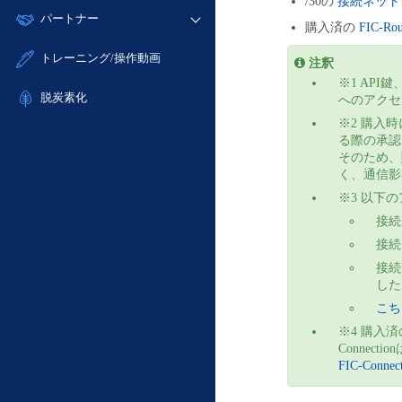
モニタリング/監査
/30の
接続ネット
故障/メンテナンス履歴
すべてのメニューを見る
パートナー
- IoT
- 初期設定・確認
サポート
購入済の
FIC-Rou
メンテナンス予定
- マルチクラウド利用
- ユーザー機能の管理
販売パートナー向けプログラム
すべてのメニューを見る
トレーニング/操作動画
注釈
定期メンテナンス
- リモートワーク
- 登録情報の管理
協業パートナー
※1 AP
- ITインフラストラクチャー
脱炭素化
- APIリファレンス
へのアクセ
- その他
※2 購入時
■ 基本構築ガイド
る際の承認
そのため、
- クラウド / サーバー
く、通信影
- Flexible InterConnect
※3 以下
- Flexible Remote Access
接続元
- vUTM2
接続元
接続元
した
こち
※4 購入済の
Connect
FIC-Con