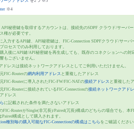
ワークアドレス
を2つ ※3
ter
※4
I鍵、API秘密鍵を取得するアカウントは、接続先のSDPF クラウド/サーバ
ス権が必要です。
に入力するAPI鍵、API秘密鍵は、FIC-Connection SDPFクラウド/サ
プロセスでのみ利用しております。
購入後にAPI鍵/API秘密鍵を再生成しても、既存のコネクションへの対
響もございません。
のアドレスは接続ネットワークアドレスとしてご利用いただけません。
FIC-Routerの
網内利用アドレス
と重複したアドレス
FIC-Routerに導入されたFIC-FW/FIC-NATの
接続アドレス
と重複した
FIC-Routerに接続されているFIC-Connectionの
接続ネットワークアド
アドレス
ら
に記載された条件を満たさないアドレス
FIC-RouterがSingle(非冗長)/Paired(冗長)構成のどちらの場合でも、本FI
ionはPaired構成として購入されます。
nection種別毎の購入可能なFIC-Connectionの構成はこちら
をご確認ください