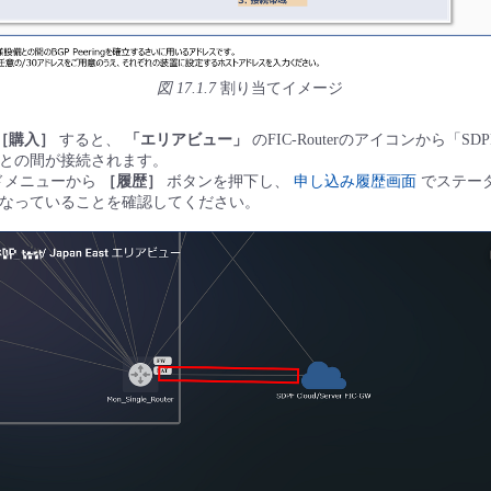
図 17.1.7
割り当てイメージ
［購入］
すると、
「エリアビュー」
のFIC-Routerのアイコンから「SDPF Cl
ンとの間が接続されます。
ドメニューから
［履歴］
ボタンを押下し、
申し込み履歴画面
でステー
なっていることを確認してください。