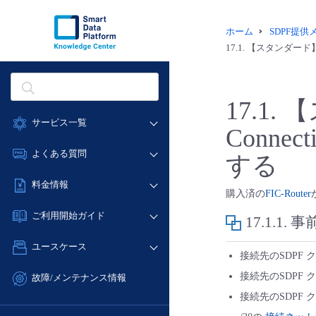
ホーム
SDPF提
17.1.
【スタンダード】FI
17.1.
【
サービス一覧
Conne
データ利活用
よくある質問
する
クラウド/サーバー
データ利活用
料金情報
ネットワーク
購入済の
FIC-Router
クラウド/サーバー
料金シミュレーター
IoT
ご利用開始ガイド
17.1.1.
事
ネットワーク
データ利活用
モニタリング/監査
■ 管理機能
IoT
ユースケース
クラウド/サーバー
サポート
接続先のSDPF 
- 管理機能
モニタリング/監査
- バックアップ
ネットワーク
管理機能
接続先のSDPF 
故障/メンテナンス情報
サポート
- セキュリティ・監査
■ セットアップガイド
IoT
すべてのメニューを見る
接続先のSDPF 
サービス稼働状況
管理機能
- データと分析
- 新規お申し込み方法