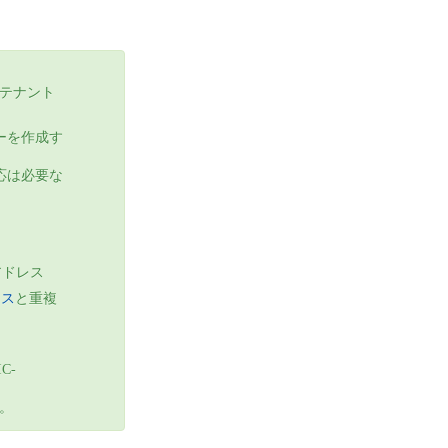
ーテナント
ーバーを作成す
応は必要な
アドレス
レス
と重複
C-
。