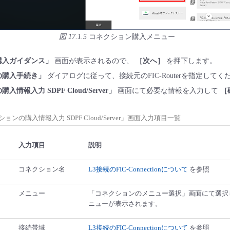
図 17.1.5
コネクション購入メニュー
購入ガイダンス」
画面が表示されるので、
［次へ］
を押下します。
の購入手続き」
ダイアログに従って、接続元のFIC-Routerを指定してく
情報入力 SDPF Cloud/Server」
画面にて必要な情報を入力して
［
ョンの購入情報入力 SDPF Cloud/Server」画面入力項目一覧
入力項目
説明
コネクション名
L3接続のFIC-Connectionについて
を参照
メニュー
「コネクションのメニュー選択」画面にて選択
ニューが表示されます。
接続帯域
L3接続のFIC-Connectionについて
を参照