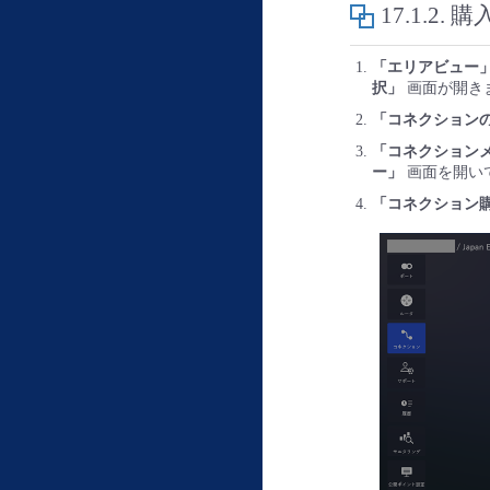
17.1.2.
購
「エリアビュー
択」
画面が開き
「コネクション
「コネクション
ー」
画面を開い
「コネクション