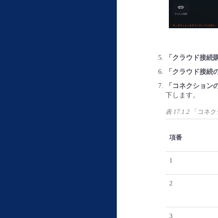
「クラウド接続
「クラウド接続
「コネクションの購入
下します。
表 17.1.2
「コネクシ
項番
1
2
3