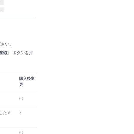
ださい。
確認］
ボタンを押
購入後変
更
〇
したメ
×
〇