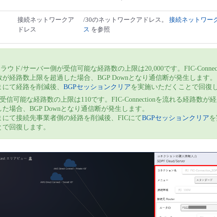
接続ネットワークア
/30のネットワークアドレス。
接続ネットワー
ドレス
ス
を参照
 クラウド/サーバー側が受信可能な経路数の上限は20,000です。FIC-Connec
数が経路数上限を超過した場合、BGP Downとなり通信断が発生します。
まにて経路を削減後、
BGPセッションクリア
を実施いただくことで回復
が受信可能な経路数の上限は110です。FIC-Connectionを流れる経路数が
た場合、BGP Downとなり通信断が発生します。
まにて接続先事業者側の経路を削減後、FICにて
BGPセッションクリア
を
とで回復します。