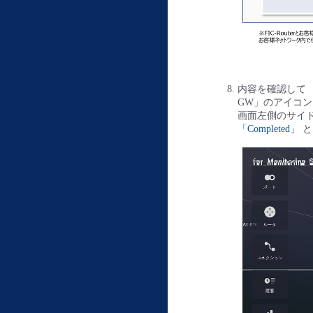
内容を確認して
GW」のアイコ
画面左側のサイ
「Completed」
と