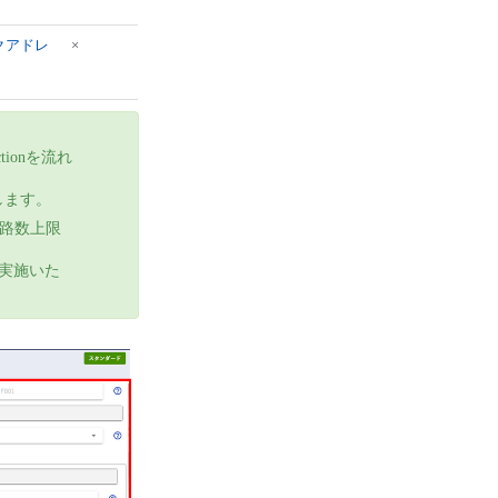
クアドレ
×
tionを流れ
します。
経路数上限
実施いた