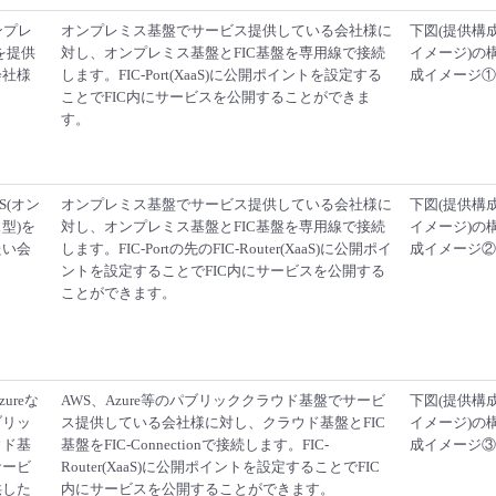
オンプレ
オンプレミス基盤でサービス提供している会社様に
下図(提供構
を提供
対し、オンプレミス基盤とFIC基盤を専用線で接続
イメージ)の
会社様
します。FIC-Port(XaaS)に公開ポイントを設定する
成イメージ①
ことでFIC内にサービスを公開することができま
す。
aaS(オン
オンプレミス基盤でサービス提供している会社様に
下図(提供構
型)を
対し、オンプレミス基盤とFIC基盤を専用線で接続
イメージ)の
たい会
します。FIC-Portの先のFIC-Router(XaaS)に公開ポイ
成イメージ②
ントを設定することでFIC内にサービスを公開する
ことができます。
zureな
AWS、Azure等のパブリッククラウド基盤でサービ
下図(提供構
ブリッ
ス提供している会社様に対し、クラウド基盤とFIC
イメージ)の
ウド基
基盤をFIC-Connectionで接続します。FIC-
成イメージ③
サービ
Router(XaaS)に公開ポイントを設定することでFIC
供した
内にサービスを公開することができます。