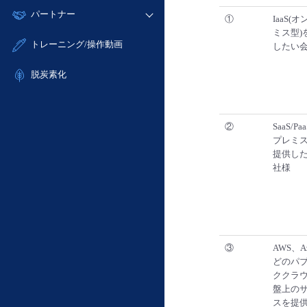
モニタリング/監査
故障/メンテナンス履歴
すべてのメニューを見る
パートナー
- IoT
- 初期設定・確認
①
IaaS(
サポート
メンテナンス予定
ミス型)
- マルチクラウド利用
- ユーザー機能の管理
販売パートナー向けプログラム
すべてのメニューを見る
トレーニング/操作動画
したい
定期メンテナンス
- リモートワーク
- 登録情報の管理
協業パートナー
- ITインフラストラクチャー
脱炭素化
- APIリファレンス
- その他
■ 基本構築ガイド
- クラウド / サーバー
②
SaaS/P
プレミス
- Flexible InterConnect
提供し
- Flexible Remote Access
社様
- vUTM2
③
AWS、A
どのパ
ククラ
盤上の
スを提