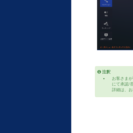
注釈
お客さまがF
にて承認/
詳細は、お