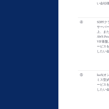
い会社
④
SDPFク
サーバ
上、ま
AWS Priv
VIF基
ービス
したい
⑤
IaaS(
ミス型)
ービス
したい