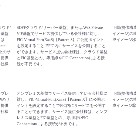
様
ラウド/
SDPFクラウド/サーバー基盤、またはAWS Private
下図(提供構
ー基盤
VIF基盤でサービス提供している会社様に対し、
イメージ)の
たは
FIC-Virtual-Port(XaaS)【Pattern S】に公開ポイント
成イメージ④
ate
を設定することでFIC内にサービスを公開すること
盤上のサ
ができます。サービス提供会社様は、クラウド基盤
を提供
とFIC基盤との、専用線やFIC-Connectionによる接
会社様
続が不要です。
オンプレ
オンプレミス基盤でサービス提供している会社様に
下図(提供構
内のサ
対し、FIC-Virtual-Port(XaaS)【Pattern X】に公開ポ
イメージ)の
を提供
イントを設定することでFIC内にサービスを公開す
成イメージ⑤
会社様
ることができます。サービス提供会社様は、オンプ
レミス基盤とFIC基盤との、専用線やFIC-
Connectionによる接続が不要です。