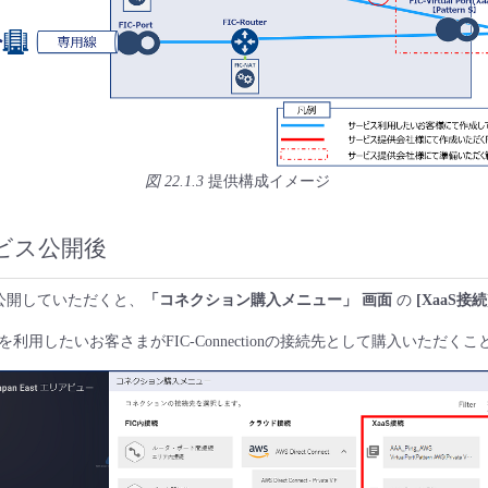
図 22.1.3
提供構成イメージ
ビス公開後
を公開していただくと、
「コネクション購入メニュー」 画面
の
[XaaS接続
利用したいお客さまがFIC-Connectionの接続先として購入いただく