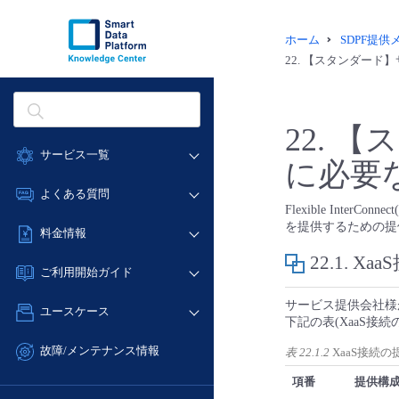
ホーム
SDPF提
22.
【スタンダード】
22.
【ス
サービス一覧
に必要
データ利活用
よくある質問
Flexible Int
クラウド/サーバー
データ利活用
を提供するための提
料金情報
ネットワーク
クラウド/サーバー
22.1.
Xa
料金シミュレーター
IoT
ご利用開始ガイド
ネットワーク
データ利活用
モニタリング/監査
■ 管理機能
サービス提供会社様
IoT
ユースケース
クラウド/サーバー
サポート
下記の表(XaaS接
- 管理機能
モニタリング/監査
- バックアップ
ネットワーク
管理機能
故障/メンテナンス情報
表 22.1.2
XaaS接続
サポート
- セキュリティ・監査
■ セットアップガイド
IoT
すべてのメニューを見る
項番
提供構
サービス稼働状況
管理機能
- データと分析
- 新規お申し込み方法