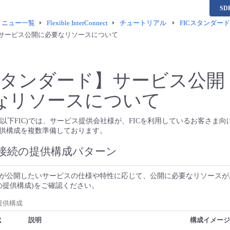
S
供メニュー一覧
Flexible InterConnect
チュートリアル
FICスタンダード
サービス公開に必要なリソースについて
タンダード】サービス公開
なリソースについて
erConnect(以下FIC)では、サービス提供会社様が、FICを利用しているお客
供構成を複数準備しております。
aS接続の提供構成パターン
が公開したいサービスの仕様や特性に応じて、公開に必要なリソースが
続の提供構成)をご確認ください。
の提供構成
成
説明
構成イメージ