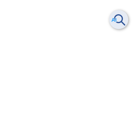
23.
FIC-Port(XaaS)について
ヘルプ
よくある質問