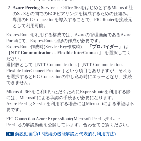
■ セットアップガイド
Azure Peering Service
： Office 365をはじめとするMicrosoft社
パートナー
のSaaSとの間でのBGPピアリングを構成するための仕組み。
- データと分析
管理機能
サポート
IoT
故障/メンテナンス履歴
専用のFIC-Connectionを導入することで、FIC-Routerを接続元
- 新規お申し込み方法
として利用可能。
販売パートナー向けプログラム
トレーニング/操作動画
- IoT
ExpressRouteを利用する構成では、Azureの管理画面であるAzure
すべてのメニューを見る
管理機能
モニタリング/監査
メンテナンス予定
- 初期設定・確認
Portalにて、ExpressRoute回線の作成が必要です。
ExpressRoute作成時(Service Key作成時)、
「プロバイダー」
は
協業パートナー
脱炭素化
- マルチクラウド利用
［NTT Communications - Flexible InterConnect］
を選択してく
すべてのメニューを見る
サポート
定期メンテナンス
- ユーザー機能の管理
ださい。
選択肢として［NTT Communications］[NTT Communications -
- リモートワーク
Flexible InterConnect Premium] という項目もありますが、それら
すべてのメニューを見る
- 登録情報の管理
を選択するとFIC-Connectionの申し込み時にエラーとなり、接続
できません。
- ITインフラストラクチャー
- APIリファレンス
Microsoft 365をご利用いただくためにExpressRouteを利用する際
には、Microsoftによる承認の手続きが必要になります。
- その他
Azure Peering Serviceを利用する場合にはMicrosoftによる承認は不
要です。
■ 基本構築ガイド
FIC-Connection Azure ExpressRoute(Microsoft Peering/Private
Peering)の解説動画を公開しています。合わせてご覧ください。
- クラウド / サーバー
解説動画①(L3接続の機能解説と代表的な利用方法)