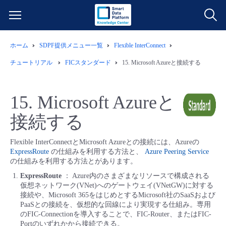
ホーム
SDPF提供メニュー一覧
Flexible InterConnect
サービス一覧
チュートリアル
FICスタンダード
15.
Microsoft Azureと接続する
データ利活用
よくある質問
15.
Microsoft Azureと
クラウド/サーバー
データ利活用
料金情報
接続する
ネットワーク
クラウド/サーバー
料金シミュレーター
ご利用開始ガイド
Flexible InterConnectとMicrosoft Azureとの接続には、Azureの
ExpressRoute
の仕組みを利用する方法と、
Azure Peering Service
の仕組みを利用する方法とがあります。
■ 管理機能
IoT
ネットワーク
データ利活用
ユースケース
ExpressRoute
： Azure内のさまざまなリソースで構成される
仮想ネットワーク(VNet)へのゲートウェイ(VNetGW)に対する
- 管理機能
- バックアップ
モニタリング/監査
IoT
クラウド/サーバー
接続や、Microsoft 365をはじめとするMicrosoft社のSaaSおよび
故障/メンテナンス情報
PaaSとの接続を、仮想的な回線により実現する仕組み。専用
のFIC-Connectionを導入することで、FIC-Router、またはFIC-
- セキュリティ・監査
サポート
モニタリング/監査
ネットワーク
サービス稼働状況
Portのいずれかから接続できる。