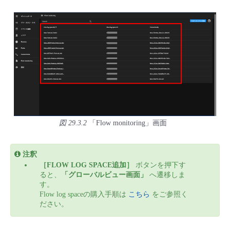
- Flexible InterConnect
- Flexible Remote Access
- vUTM2
図 29.3.2
「Flow monitoring」画面
注釈
［FLOW LOG SPACE追加］
ボタンを押下す
ると、
「グローバルビュー画面」
へ遷移しま
す。
Flow log spaceの購入手順は
こちら
をご参照く
ださい。