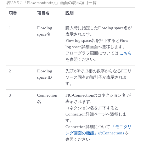
表 29.3.1
「Flow monitoring」画面の表示項目一覧
項番
項目名
説明
1
Flow log
購入時に指定したFlow log space名が
space名
表示されます。
Flow log space名を押下するとFlow
log space詳細画面へ遷移します。
フローグラフ画面については
こちら
を参照ください。
2
Flow log
先頭がFで12桁の数字からなるFICリ
space ID
ソース固有の識別子が表示されま
す。
3
Connection
FIC-Connectionのコネクション名 が
名
表示されます。
コネクション名を押下すると
Connection詳細ページへ遷移しま
す。
Connection詳細について
「モニタリ
ング画面の機能」のConnections
を
参照ください