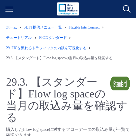
ホーム
SDPF提供メニュー一覧
Flexible InterConnect
サービス一覧
チュートリアル
FICスタンダード
データ利活用
29.
FICを流れるトラフィックの内訳を可視化する
よくある質問
29.3.
【スタンダード】Flow log spaceの当月の取込み量を確認する
クラウド/サーバー
データ利活用
料金情報
29.3.
【スタンダー
ネットワーク
クラウド/サーバー
料金シミュレーター
ご利用開始ガイド
ド】Flow log spaceの
■ 管理機能
IoT
ネットワーク
データ利活用
ユースケース
当月の取込み量を確認す
る
- 管理機能
- バックアップ
モニタリング/監査
IoT
クラウド/サーバー
故障/メンテナンス情報
購入したFlow log spaceに対するフローデータの取込み量が一覧で
- セキュリティ・監査
サポート
モニタリング/監査
ネットワーク
サービス稼働状況
確認できます。