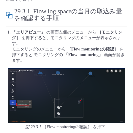
■ セットアップガイド
29.3.1.
Flow log spaceの当月の取込み量
パートナー
- データと分析
管理機能
サポート
IoT
故障/メンテナンス履歴
を確認する手順
- 新規お申し込み方法
販売パートナー向けプログラム
トレーニング/操作動画
- IoT
「エリアビュー」
の画面左側のメニューから
［モニタリン
すべてのメニューを見る
管理機能
モニタリング/監査
メンテナンス予定
- 初期設定・確認
グ］
を押下すると、モニタリングのメニューが表示されま
す。
協業パートナー
脱炭素化
- マルチクラウド利用
モニタリングのメニューから
［Flow monitoringの確認］
を
すべてのメニューを見る
サポート
定期メンテナンス
- ユーザー機能の管理
押下すると モニタリングの
「Flow monitoring」
画面が開き
ます。
- リモートワーク
すべてのメニューを見る
- 登録情報の管理
- ITインフラストラクチャー
- APIリファレンス
- その他
■ 基本構築ガイド
- クラウド / サーバー
図 29.3.1
［Flow monitoringの確認］ を押下