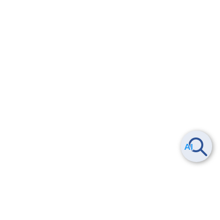
24.1.
【スタンダード】FIC-Virtual Port(XaaS)【Pattern S】を
購入する