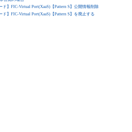
ド】FIC-Virtual Port(XaaS)【Pattern S】公開情報削除
】FIC-Virtual Port(XaaS)【Pattern S】を廃止する