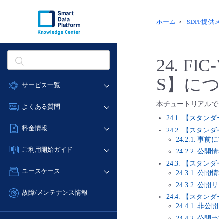
ホーム
SDPF提
24.
FIC-
S】に
サービス一覧
データ利活用
本チュートリアルでは、F
よくある質問
クラウド/サーバー
24.1. 【スタンダード
データ利活用
料金情報
24.2. 【スタンダー
ネットワーク
クラウド/サーバー
24.2.1. 
料金シミュレーター
IoT
ご利用開始ガイド
24.2.2. 
ネットワーク
データ利活用
モニタリング/監査
24.3. 【スタンダー
■ 管理機能
IoT
ユースケース
24.3.1. 
クラウド/サーバー
サポート
- 管理機能
モニタリング/監査
24.3.2. 
- バックアップ
ネットワーク
管理機能
故障/メンテナンス情報
24.4. 【スタンダー
サポート
- セキュリティ・監査
■ セットアップガイド
IoT
すべてのメニューを見る
24.4.1. 
サービス稼働状況
管理機能
- データと分析
- 新規お申し込み方法
24.4.2. 