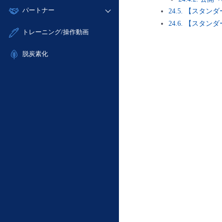
モニタリング/監査
故障/メンテナンス履歴
すべてのメニューを見る
パートナー
- IoT
24.5. 【スタンダー
- 初期設定・確認
サポート
メンテナンス予定
24.6. 【スタンダード
- マルチクラウド利用
- ユーザー機能の管理
販売パートナー向けプログラム
すべてのメニューを見る
トレーニング/操作動画
定期メンテナンス
- リモートワーク
- 登録情報の管理
協業パートナー
- ITインフラストラクチャー
脱炭素化
- APIリファレンス
- その他
■ 基本構築ガイド
- クラウド / サーバー
- Flexible InterConnect
- Flexible Remote Access
- vUTM2