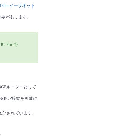
ersal Oneイーサネット
いる必要があります。
-Portを
。
なBGPルーターとして
BGP接続を可能に
に区分されています。
す。