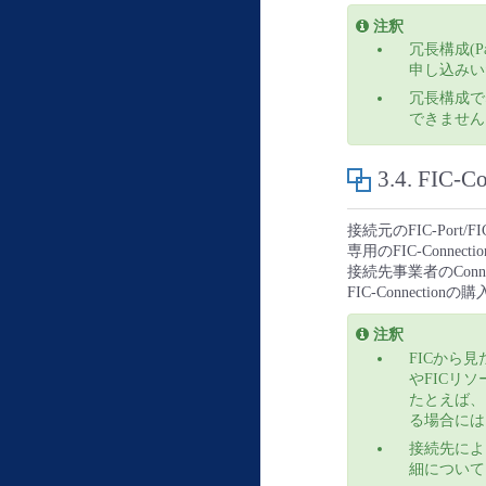
注釈
冗長構成(Pa
申し込みい
冗長構成でな
できません
3.4.
FIC-C
接続元のFIC-Port/
専用のFIC-Conne
接続先事業者のConn
FIC-Connectio
注釈
FICから見
やFICリ
たとえば、お
る場合には、
接続先によっ
細について