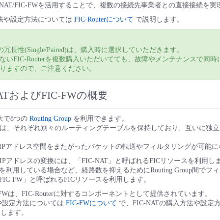
upとFIC-NAT/FIC-FWを活用することで、複数の接続先事業者との直接接続
購入方法や設定方法については
FIC-Routerについて
で説明します。
terの冗長性(Single/Paired)は、購入時に選択していただきます。
ないFIC-Routerを複数購入いただいてても、故障やメンテナンスで同
りますので、ご注意ください。
NATおよびFIC-FWの概要
、最大で8つの
Routing Group
を利用できます。
 Groupは、それぞれ別々のルーティングテーブルを保持しており、互いに
IPアドレス空間をまたがったパケットの転送やフィルタリングが可能に
up間でのIPアドレスの変換には、「FIC-NAT」と呼ばれるFICリソースを利用し
利用している場合など、経路数を抑えるためにRouting Group間で
IC-FW」と呼ばれるFICリソースを利用します。
IC-FWは、FIC-Routerに対するコンポーネントとして提供されています。
法や設定方法については
FIC-FWについて
で、FIC-NATの購入方法や設
します。