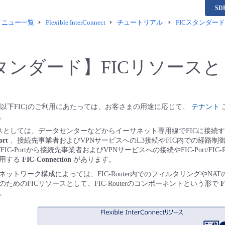
S
供メニュー一覧
Flexible InterConnect
チュートリアル
FICスタンダード
タンダード】FICリソースと
erConnect(以下FIC)のご利用にあたっては、お客さまの用途に応じて、
テナント
。
ースとしては、データセンターなどからイーサネット専用線でFICに接続
ort
、接続先事業者およびVPNサービスへのL3接続やFIC内での経路制
er/FIC-Portから接続先事業者およびVPNサービスへの接続やFIC-Port/FIC-
利用する
FIC-Connection
があります。
ットワーク構成によっては、FIC-Router内でのフィルタリングやNA
ためのFICリソースとして、FIC-Routerのコンポーネントという形で
F
。