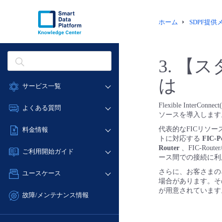
ホーム
SDPF提
3.
【ス
は
サービス一覧
データ利活用
Flexible Int
よくある質問
ソースを導入します
クラウド/サーバー
データ利活用
代表的なFICリソ
料金情報
ネットワーク
トに対応する
FIC-P
クラウド/サーバー
料金シミュレーター
Router
、FIC-Rout
IoT
ご利用開始ガイド
ネットワーク
ース間での接続に
データ利活用
モニタリング/監査
■ 管理機能
IoT
さらに、お客さまのネ
ユースケース
クラウド/サーバー
サポート
場合があります。その
- 管理機能
モニタリング/監査
が用意されています
- バックアップ
ネットワーク
管理機能
故障/メンテナンス情報
サポート
- セキュリティ・監査
■ セットアップガイド
IoT
すべてのメニューを見る
サービス稼働状況
管理機能
- データと分析
- 新規お申し込み方法