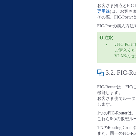
お客さま拠点とFIC-
専用線
)は、お客さ
その際、FIC-Por
FIC-Portの購入
注釈
vFIC-P
ご購入くだ
VLANの
3.2.
FIC-R
FIC-Routerは
機能します。
お客さま側でルータ
します。
1つのFIC-Rou
これら8つの仮想ル
1つのRouting Gr
また、同一のFIC-Rou