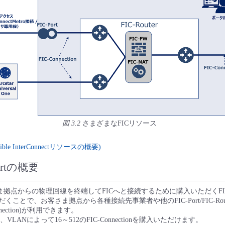
図 3.2
さまざまなFICリソース
ble InterConnectリソースの概要)
Portの概要
お客さま拠点からの物理回線を終端してFICへと接続するために購入いただくF
くことで、お客さま拠点から各種接続先事業者や他のFIC-Port/FIC-Rou
nection)が利用できます。
に、VLANによって16～512のFIC-Connectionを購入いただけます。