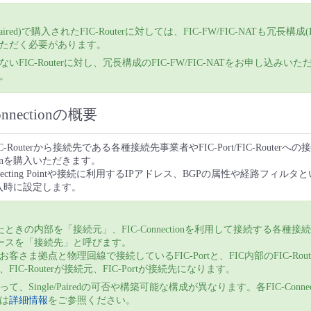
ired)で購入されたFIC-Routerに対しては、FIC-FW/FIC-NATも冗長構成(P
ただく必要があります。
いFIC-Routerに対し、冗長構成のFIC-FW/FIC-NATをお申し込みい
。
onnectionの概要
FIC-Routerから接続先である各種接続先事業者やFIC-Port/FIC-Route
ctionを購入いただきます。
ecting Pointや接続に利用するIPアドレス、BGPの属性や経路フィル
nの購入時に設定します。
たときの内部を「接続元」、FIC-Connectionを利用して接続する各種接
ソースを「接続先」と呼びます。
客さま拠点と物理回線で接続しているFIC-Portと、FIC内部のFIC-Rou
FIC-Routerが接続元、FIC-Portが接続先になります。
て、Single/Pairedの可否や構築可能な構成が異なります。各FIC-Connec
は
詳細情報
をご参照ください。