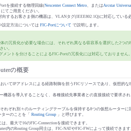
Portを接続する物理回線(
Nexcenter Connect Metro
、または
Arcstar Univ
まにてご用意ください。
tと対向するお客さま側の機器は、VLANタグ(IEEE802.1Q)に対応して
方法や設定方法については
FIC-Portについて
で説明します。
ort自体の冗長化が必要な場合には、それぞれ異なる収容系を選択した2つのFIC
さい。
セグメントを分けることによるFIC-Portの冗長化には対応しておりません
outerの概要
、FICにおいてIPアドレスによる経路制御を担うFICリソースであり、仮想的
ー機器を導入することなく、各種接続先事業者との直接接続で要求される
terは、それぞれ別々のルーティングテーブルを保持する8つの仮想ルーター
ーターのことを「
Routing Group
」と呼びます。
oupには、最大で16のFIC-Connectionを接続できます。
ter内のRouting Group同士は、FIC-NATやFIC-FWによって接続できま