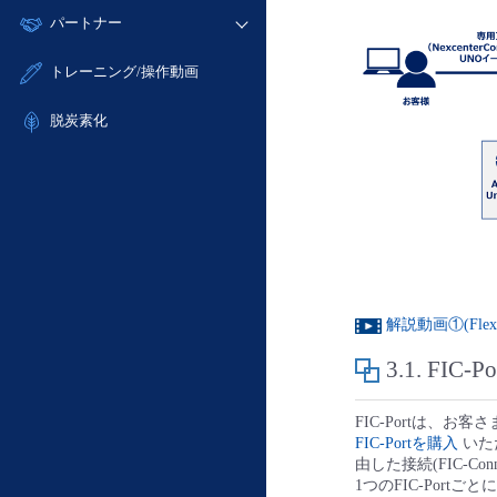
モニタリング/監査
故障/メンテナンス履歴
すべてのメニューを見る
パートナー
- IoT
- 初期設定・確認
サポート
メンテナンス予定
- マルチクラウド利用
- ユーザー機能の管理
販売パートナー向けプログラム
すべてのメニューを見る
トレーニング/操作動画
定期メンテナンス
- リモートワーク
- 登録情報の管理
協業パートナー
- ITインフラストラクチャー
脱炭素化
- APIリファレンス
- その他
■ 基本構築ガイド
- クラウド / サーバー
- Flexible InterConnect
- Flexible Remote Access
- vUTM2
解説動画①(Flexi
3.1.
FIC-
FIC-Portは、
FIC-Portを購入
いただ
由した接続(FIC-Con
1つのFIC-Portごと