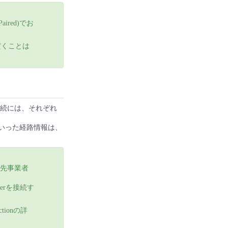
aired)でお
ただくことは
rへの接続には、それぞれ
タといった経路情報は、
続先事業者
terを接続す
tionの詳