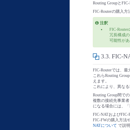
Routing Gro
FIC-Routerの
注釈
FIC-Rou
冗長構成の
可能性があ
3.3.
FIC-
FIC-Routerでは
これらRouting
えます。
これにより、異なる
Routing Gro
複数の接続先事業者を
になる場合には、「F
FIC-NATおよびF
FIC-FWの購入方
NATについて
で説明