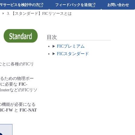
DPFサービスを検討中の方
フィードバックを送信
お問い合わせ
3.
【スタンダード】FICリソースとは
目次
FICプレミアム
FICスタンダード
ごとに各種のFICリ
するための物理ポー
御に必要な
FIC-
RouterなどのFICリソ
Tの機能が必要になる
IC-FW
と
FIC-NAT