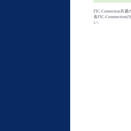
FIC-Connect
各FIC-Connn
い。