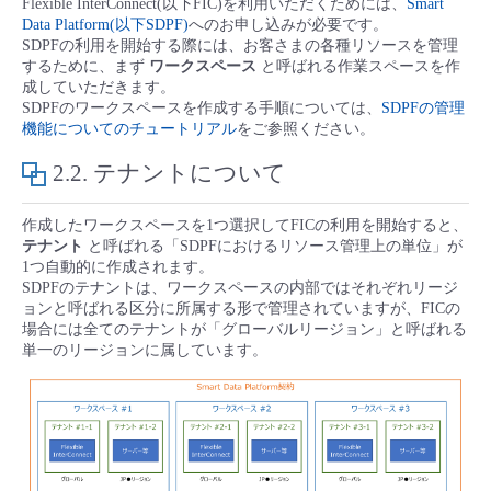
Flexible InterConnect(以下FIC)を利用いただくためには、
Smart
■ セットアップガイド
Data Platform(以下SDPF)
へのお申し込みが必要です。
SDPFの利用を開始する際には、お客さまの各種リソースを管理
パートナー
- データと分析
管理機能
サポート
IoT
故障/メンテナンス履歴
するために、まず
ワークスペース
と呼ばれる作業スペースを作
- 新規お申し込み方法
成していただきます。
販売パートナー向けプログラム
SDPFのワークスペースを作成する手順については、
SDPFの管理
トレーニング/操作動画
- IoT
すべてのメニューを見る
管理機能
モニタリング/監査
メンテナンス予定
機能についてのチュートリアル
をご参照ください。
- 初期設定・確認
協業パートナー
2.2.
テナントについて
脱炭素化
- マルチクラウド利用
すべてのメニューを見る
サポート
定期メンテナンス
- ユーザー機能の管理
作成したワークスペースを1つ選択してFICの利用を開始すると、
- リモートワーク
テナント
と呼ばれる「SDPFにおけるリソース管理上の単位」が
すべてのメニューを見る
- 登録情報の管理
1つ自動的に作成されます。
SDPFのテナントは、ワークスペースの内部ではそれぞれリージ
- ITインフラストラクチャー
ョンと呼ばれる区分に所属する形で管理されていますが、FICの
- APIリファレンス
場合には全てのテナントが「グローバルリージョン」と呼ばれる
単一のリージョンに属しています。
- その他
■ 基本構築ガイド
- クラウド / サーバー