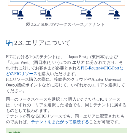
- Flexible InterConnect
- Flexible Remote Access
図 2.2.2
SDPFのワークスペース／テナント
- vUTM2
2.3.
エリアについて
FICにおける1つのテナントは、「Japan East」(東日本)および
「Japan West」(西日本)という2つの
エリア
に分かれており、そ
れぞれに対してお客さまが必要とされる
FIC-RouterやFIC-Portな
どのFICリソース
を購入いただけます。
FICリソース購入の際に、接続先のクラウドやArcster Universal
Oneの接続ポイントなどに応じて、いずれかのエリアを選択して
ください。
同一のワークスペースを選択して購入いただいたFICリソース
は、いずれのエリアを選択した場合でも、同じテナントに属する
ものとして扱われます。
テナントが異なるFICリソースでも、同一エリアに配置されたも
のであれば、
テナントをまたがって接続する
ことが可能です。