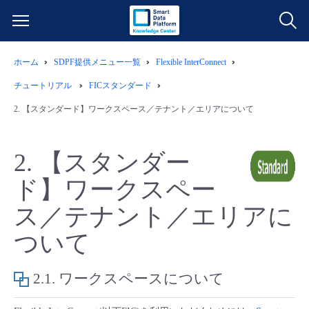
ホーム
SDPF提供メニュー一覧
Flexible InterConnect
サービス一覧
チュートリアル
FICスタンダード
データ利活用
2.
【スタンダード】ワークスペース／テナント／エリアについて
よくある質問
クラウド/サーバー
データ利活用
料金情報
2.
【スタンダー
ド】ワークスペー
ネットワーク
クラウド/サーバー
料金シミュレーター
ご利用開始ガイド
ス／テナント／エリアに
■ 管理機能
IoT
ネットワーク
データ利活用
ユースケース
ついて
- 管理機能
- バックアップ
モニタリング/監査
IoT
クラウド/サーバー
故障/メンテナンス情報
2.1.
ワークスペースについて
- セキュリティ・監査
サポート
モニタリング/監査
ネットワーク
サービス稼働状況