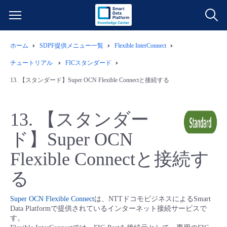
ホーム
SDPF提供メニュー一覧
Flexible InterConnect
サービス一覧
チュートリアル
FICスタンダード
データ利活用
13.
【スタンダード】Super OCN Flexible Connectと接続する
よくある質問
クラウド/サーバー
データ利活用
料金情報
13.
【スタンダー
ド】Super OCN
ネットワーク
クラウド/サーバー
料金シミュレーター
ご利用開始ガイド
Flexible Connectと接続す
■ 管理機能
IoT
ネットワーク
データ利活用
ユースケース
る
- 管理機能
- バックアップ
モニタリング/監査
IoT
クラウド/サーバー
故障/メンテナンス情報
Super OCN Flexible Connect
は、NTTドコモビジネスによるSmart
Data Platformで提供されているインターネット接続サービスで
す。
- セキュリティ・監査
サポート
モニタリング/監査
ネットワーク
サービス稼働状況