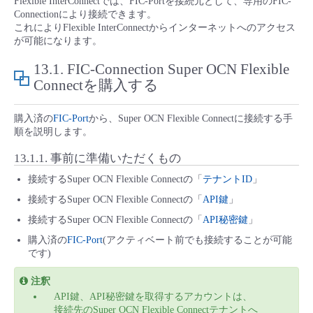
Flexible InterConnectでは、FIC-Portを接続元として、専用のFIC-
■ セットアップガイド
Connectionにより接続できます。
これによりFlexible InterConnectからインターネットへのアクセス
パートナー
- データと分析
管理機能
サポート
IoT
故障/メンテナンス履歴
が可能になります。
- 新規お申し込み方法
販売パートナー向けプログラム
13.1.
FIC-Connection Super OCN Flexible
トレーニング/操作動画
- IoT
すべてのメニューを見る
管理機能
モニタリング/監査
メンテナンス予定
Connectを購入する
- 初期設定・確認
協業パートナー
脱炭素化
- マルチクラウド利用
すべてのメニューを見る
サポート
定期メンテナンス
購入済の
FIC-Port
から、Super OCN Flexible Connectに接続する手
- ユーザー機能の管理
順を説明します。
- リモートワーク
13.1.1.
事前に準備いただくもの
すべてのメニューを見る
- 登録情報の管理
接続するSuper OCN Flexible Connectの「
テナントID
」
- ITインフラストラクチャー
接続するSuper OCN Flexible Connectの「
API鍵
」
- APIリファレンス
接続するSuper OCN Flexible Connectの「
API秘密鍵
」
- その他
購入済の
FIC-Port
(アクティベート前でも接続することが可能
■ 基本構築ガイド
です)
注釈
- クラウド / サーバー
API鍵、API秘密鍵を取得するアカウントは、
接続先のSuper OCN Flexible Connectテナントへ