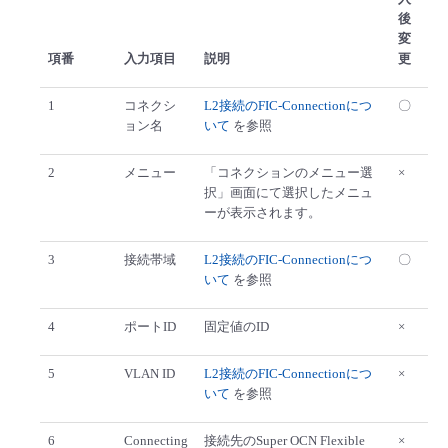
後
変
項番
入力項目
説明
更
1
コネクシ
L2接続のFIC-Connectionにつ
〇
ョン名
いて
を参照
2
メニュー
「コネクションのメニュー選
×
択」画面にて選択したメニュ
ーが表示されます。
3
接続帯域
L2接続のFIC-Connectionにつ
〇
いて
を参照
4
ポートID
固定値のID
×
5
VLAN ID
L2接続のFIC-Connectionにつ
×
いて
を参照
6
Connecting
接続先のSuper OCN Flexible
×