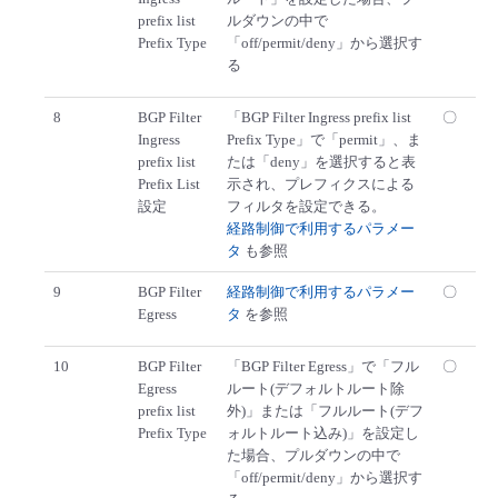
prefix list
ルダウンの中で
Prefix Type
「off/permit/deny」から選択す
る
8
BGP Filter
「BGP Filter Ingress prefix list
〇
Ingress
Prefix Type」で「permit」、ま
prefix list
たは「deny」を選択すると表
Prefix List
示され、プレフィクスによる
設定
フィルタを設定できる。
経路制御で利用するパラメー
タ
も参照
9
BGP Filter
経路制御で利用するパラメー
〇
Egress
タ
を参照
10
BGP Filter
「BGP Filter Egress」で「フル
〇
Egress
ルート(デフォルトルート除
prefix list
外)」または「フルルート(デフ
Prefix Type
ォルトルート込み)」を設定し
た場合、プルダウンの中で
「off/permit/deny」から選択す