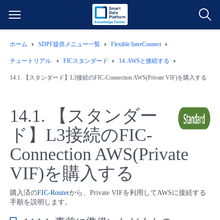
ホーム
SDPF提供メニュー一覧
Flexible InterConnect
サービス一覧
チュートリアル
FICスタンダード
14.
AWSと接続する
データ利活用
14.1.
【スタンダード】L3接続のFIC-Connection AWS(Private VIF)を購入する
よくある質問
クラウド/サーバー
データ利活用
料金情報
14.1.
【スタンダー
ド】L3接続のFIC-
ネットワーク
クラウド/サーバー
料金シミュレーター
ご利用開始ガイド
Connection AWS(Private
■ 管理機能
IoT
ネットワーク
データ利活用
ユースケース
VIF)を購入する
- 管理機能
- バックアップ
モニタリング/監査
IoT
クラウド/サーバー
故障/メンテナンス情報
購入済の
FIC-Router
から、Private VIFを利用してAWSに接続する
手順を説明します。
- セキュリティ・監査
サポート
モニタリング/監査
ネットワーク
サービス稼働状況