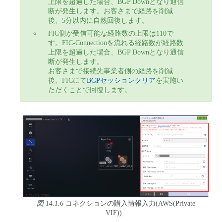
上限を超過した場合、BGP Downとなり通信
断が発生します。お客さまで経路を削減
後、5分以内に自然回復します。
FIC側が受信可能な経路数の上限は110で
す。FIC-Connectionを流れる経路数が経路数
上限を超過した場合、BGP Downとなり通信
断が発生します。
お客さまで接続先事業者側の経路を削減
後、FICにて
BGPセッションクリア
を実施い
ただくことで回復します。
図 14.1.6
コネクションの購入情報入力(AWS(Private
VIF))