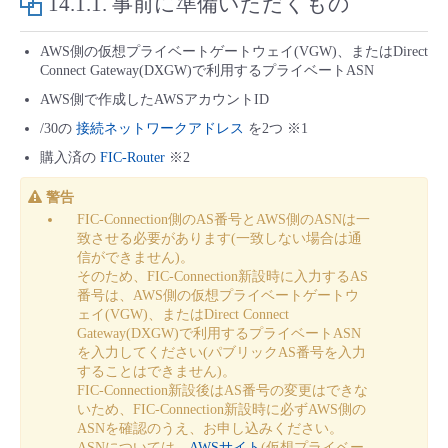
14.1.1.
事前に準備いただくもの
■ セットアップガイド
パートナー
- データと分析
AWS側の仮想プライベートゲートウェイ(VGW)、またはDirect
管理機能
サポート
IoT
故障/メンテナンス履歴
- 新規お申し込み方法
Connect Gateway(DXGW)で利用するプライベートASN
販売パートナー向けプログラム
AWS側で作成したAWSアカウントID
トレーニング/操作動画
- IoT
すべてのメニューを見る
管理機能
モニタリング/監査
メンテナンス予定
- 初期設定・確認
/30の
接続ネットワークアドレス
を2つ ※1
協業パートナー
購入済の
FIC-Router
※2
脱炭素化
- マルチクラウド利用
すべてのメニューを見る
サポート
定期メンテナンス
- ユーザー機能の管理
警告
- リモートワーク
FIC-Connection側のAS番号とAWS側のASNは一
すべてのメニューを見る
- 登録情報の管理
致させる必要があります(一致しない場合は通
信ができません)。
- ITインフラストラクチャー
そのため、FIC-Connection新設時に入力するAS
- APIリファレンス
番号は、AWS側の仮想プライベートゲートウ
ェイ(VGW)、またはDirect Connect
- その他
Gateway(DXGW)で利用するプライベートASN
を入力してください(パブリックAS番号を入力
■ 基本構築ガイド
することはできません)。
FIC-Connection新設後はAS番号の変更はできな
いため、FIC-Connection新設時に必ずAWS側の
- クラウド / サーバー
ASNを確認のうえ、お申し込みください。
ASNについては、
AWSサイト
(仮想プライベー