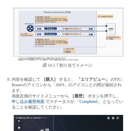
図 14.1.7
割り当てイメージ
内容を確認して
［購入］
すると、
「エリアビュー」
のFIC-
Routerのアイコンから「AWS」のアイコンとの間が接続され
ます。
画面左側のサイドメニューから
［履歴］
ボタンを押下し、
申し込み履歴画面
でステータスが
「Completed」
となってい
ることを確認してください。