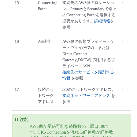
15
Connecting
接続先のAWS側のロケーショ
×
Point
ン。PrimaryとSecondaryで別々
のConnecting Pointを選択する
必要があります。
詳細情報
を
参照
16
AS番号
AWS側の仮想プライベートゲ
×
ートウェイ(VGW)、または
Direct Connect
Gateway(DXGW)で利用するプ
ライベートASN
接続先のサービスを識別する
情報
を参照
17
接続ネッ
/30のネットワークアドレス。
×
トワーク
接続ネットワークアドレス
を
アドレス
参照
注釈
AWS側が受信可能な経路数の上限は100で
す。FIC-Connectionを流れる経路数が経路数