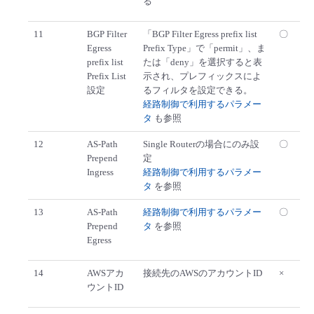
る
11
BGP Filter
「BGP Filter Egress prefix list
〇
Egress
Prefix Type」で「permit」、ま
prefix list
たは「deny」を選択すると表
Prefix List
示され、プレフィックスによ
設定
るフィルタを設定できる。
経路制御で利用するパラメー
タ
も参照
12
AS-Path
Single Routerの場合にのみ設
〇
Prepend
定
Ingress
経路制御で利用するパラメー
タ
を参照
13
AS-Path
経路制御で利用するパラメー
〇
Prepend
タ
を参照
Egress
14
AWSアカ
接続先のAWSのアカウントID
×
ウントID