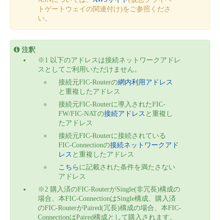
トゲートウェイの関連付け)をご参照くださ
- Flexible InterConnect
い。
- Flexible Remote Access
注釈
※1 以下のアドレスは接続ネットワークアドレ
- vUTM2
スとしてご利用いただけません。
接続元FIC-Routerの
網内利用アドレス
と重複したアドレス
接続元FIC-Routerに導入されたFIC-
FW/FIC-NATの
接続アドレス
と重複し
たアドレス
接続元FIC-Routerに接続されている
FIC-Connectionの
接続ネットワークアド
レス
と重複したアドレス
こちら
に記載された条件を満たさない
アドレス
※2 購入済のFIC-RouterがSingle(非冗長)構成の
場合、本FIC-ConnectionはSingle構成、購入済
のFIC-RouterがPaired(冗長)構成の場合、本FIC-
ConnectionはPaired構成として購入されます。