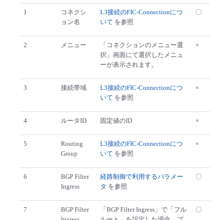
1
コネクシ
L3接続のFIC-Connectionにつ
〇
ョン名
いて
を参照
2
メニュー
「コネクションのメニュー選
×
択」画面にて選択したメニュ
ーが表示されます。
3
接続帯域
L3接続のFIC-Connectionにつ
×
いて
を参照
4
ルータID
固定値のID
×
5
Routing
L3接続のFIC-Connectionにつ
×
Group
いて
を参照
6
BGP Filter
経路制御で利用するパラメー
〇
Ingress
タ
を参照
7
BGP Filter
「BGP Filter Ingress」で「フル
〇
Ingress
ルート」を設定した場合、プ