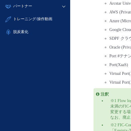
モニタリング/監査
Arcstar Univ
故障/メンテナンス履歴
すべてのメニューを見る
パートナー
- IoT
- 初期設定・確認
サポート
AWS (Privat
メンテナンス予定
- マルチクラウド利用
- ユーザー機能の管理
販売パートナー向けプログラム
すべてのメニューを見る
トレーニング/操作動画
Azure (Micro
定期メンテナンス
- リモートワーク
- 登録情報の管理
協業パートナー
Google Clou
- ITインフラストラクチャー
脱炭素化
- APIリファレンス
SDPF ク
- その他
■ 基本構築ガイド
Oracle (Priv
- クラウド / サーバー
Port #
- Flexible InterConnect
Port(XaaS)
- Flexible Remote Access
Virtual Por
- vUTM2
Virtual Por
注釈
※1 Flow
未満のFIC-
変更する場合
なお、廃止し
※2 FIC-Co
「Equinix