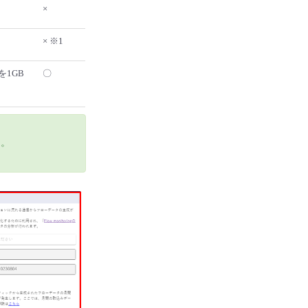
×
× ※1
を1GB
〇
ん。