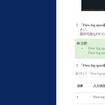
「Flow log sp
さい。
選択可能なFIC-Co
注釈
Flow lo
Flow log
「Flow log s
表 29.1.2
「Flow l
項番
入力項
1
Flow lo