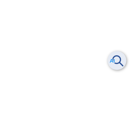
29.2.
【スタンダード】フローデータグラフを生成・閲覧す
る