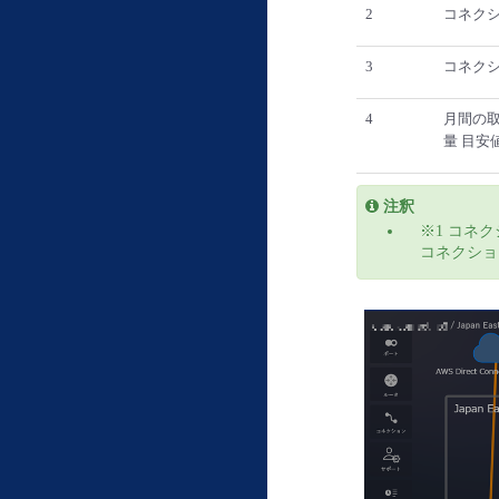
2
コネクシ
3
コネク
4
月間の
量 目安
注釈
※1 コネク
コネクショ