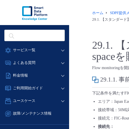
ホーム
SDPF提
29.1.
【スタンダード】Fl
29.1.
【
サービス一覧
spac
データ利活用
よくある質問
Flow monitori
クラウド/サーバー
データ利活用
料金情報
ネットワーク
29.1.1.
事
クラウド/サーバー
料金シミュレーター
IoT
ご利用開始ガイド
ネットワーク
下記条件を満たすFIC
データ利活用
モニタリング/監査
■ 管理機能
IoT
ユースケース
エリア：Japan East
クラウド/サーバー
サポート
- 管理機能
モニタリング/監査
接続帯域：50M以
- バックアップ
ネットワーク
管理機能
故障/メンテナンス情報
サポート
接続元：FIC-Route
- セキュリティ・監査
■ セットアップガイド
IoT
すべてのメニューを見る
サービス稼働状況
管理機能
接続先：
- データと分析
- 新規お申し込み方法