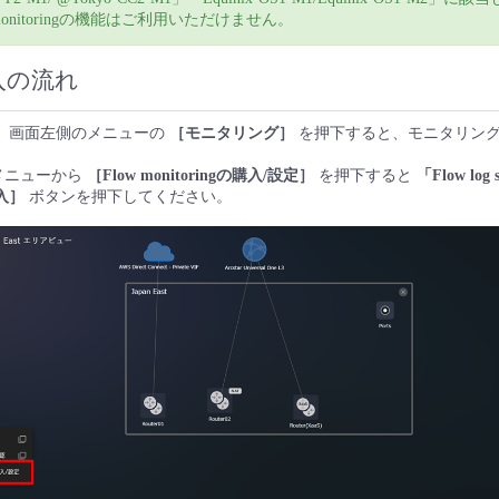
 monitoringの機能はご利用いただけません。
入の流れ
」
画面左側のメニューの
［モニタリング］
を押下すると、モニタリン
メニューから
［Flow monitoringの購入/設定］
を押下すると
「Flow lo
入］
ボタンを押下してください。