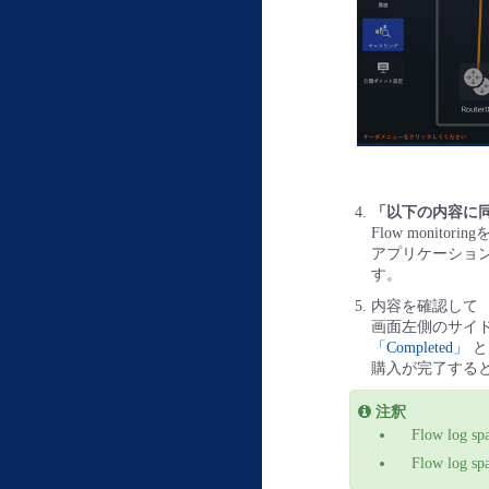
「以下の内容に
Flow moni
アプリケーショ
す。
内容を確認して
画面左側のサイ
「Completed」
と
購入が完了する
注釈
Flow l
Flow log