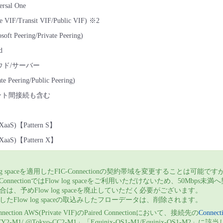
ersal One
e VIF/Transit VIF/Public VIF) ※2
soft Peering/Private Peering)
d
ラウド/サーバー
ate Peering/Public Peering)
テナント間接続も含む
t(XaaS)【Pattern S】
t(XaaS)【Pattern X】
 log spaceを適用したFIC-Connectionの契約帯域を変更することは可能ですが
ConnectionではFlow log spaceをご利用いただけないため、50Mbps未
は、予めFlow log spaceを廃止していただく必要がございます。
たFlow log spaceの取込みしたフローデータは、削除されます。
nnection AWS(Private VIF)のPaired Connectionにおいて、接続先の
Connecti
-TY2-M1/ @Tokyo-CC2-M1」「Equinix-OS1-M1/Equinix-OS1-M2」