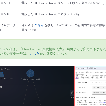
ョンID
選択したFIC-ConnectionのリソースID(Fから始まる13桁のID)
ション名
選択したFIC-Connectionのコネクション名
取込みデータ
目安値は
こちら
を参照。0～20,000GBの範囲内で任意の数字
値
単位で指定
ション名は、「Flow log space変更情報入力」 画面からは変更できませ
ン名の変更手順は、
こちら
をご参照ください。