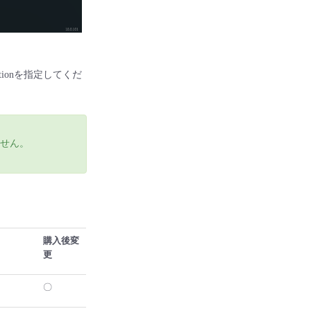
ectionを指定してくだ
きません。
購入後変
更
〇