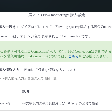
図 29.1.3
Flow monitoringの購入/設定
ace購入手続き」
ダイアログに従って、Flow log spaceを購入するFIC-Conn
nnectionは、オレンジ色で表示されるFIC-Connectionです。
g spaceを購入可能なFIC-Connectionがない場合、FIC-Connectionは選択で
 spaceを購入可能なFIC-Connectionについては、
こちら
をご参照ください。
pace購入情報入力」
画面にて必要な情報を入力します。
og space購入情報入力」画面の入力項目一覧
目
説明
g space名
64文字以内の半角英数および「&()-_」の記号で指定