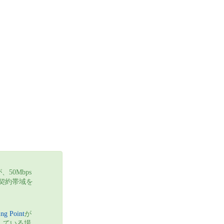
、50Mbps
満へ契約帯域を
ng Point
が
に該当している場