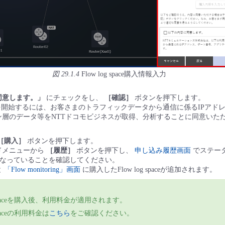
図 29.1.4
Flow log space購入情報入力
同意します。」
にチェックをし、
［確認］
ボタンを押下します。
toringを開始するには、お客さまのトラフィックデータから通信に係るIPア
ン層のデータ等をNTTドコモビジネスが取得、分析することに同意いた
［購入］
ボタンを押下します。
ドメニューから
［履歴］
ボタンを押下し、
申し込み履歴画面
でステー
なっていることを確認してください。
と
「Flow monitoring」画面
に購入したFlow log spaceが追加されます。
og spaceを購入後、利用料金が適用されます。
 spaceの利用料金は
こちら
をご確認ください。