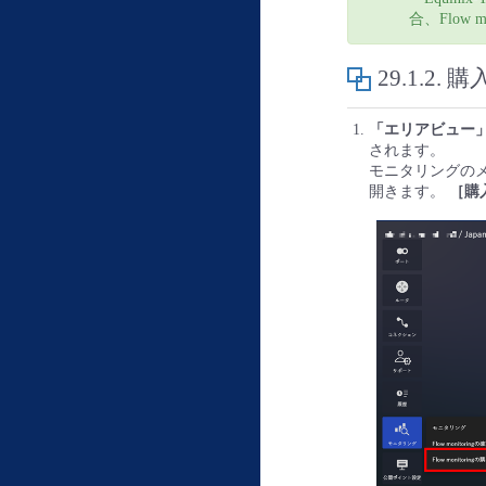
合、Flow
29.1.2.
購
「エリアビュー
されます。
モニタリングの
開きます。
［購