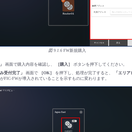
図 9.1.6
FW新規購入
」
画面で購入内容を確認し、
［購入］
ボタンを押下してください。
込み受付完了」
画面で
［OK］
を押下し、処理が完了すると、
「エリア
コンがFIC-FWが導入されていることを示すものに変わります。