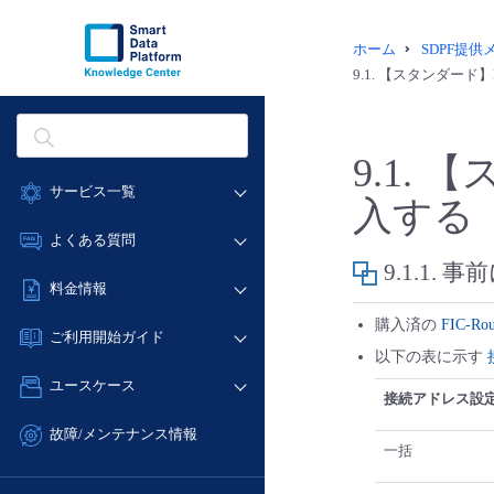
ホーム
SDPF提
9.1.
【スタンダード】F
9.1.
【ス
サービス一覧
入する
データ利活用
よくある質問
クラウド/サーバー
9.1.1.
事前
データ利活用
料金情報
ネットワーク
クラウド/サーバー
購入済の
FIC-Rou
料金シミュレーター
IoT
ご利用開始ガイド
ネットワーク
以下の表に示す
データ利活用
モニタリング/監査
■ 管理機能
IoT
ユースケース
クラウド/サーバー
サポート
接続アドレス設
- 管理機能
モニタリング/監査
- バックアップ
ネットワーク
管理機能
故障/メンテナンス情報
サポート
一括
- セキュリティ・監査
■ セットアップガイド
IoT
すべてのメニューを見る
サービス稼働状況
管理機能
- データと分析
- 新規お申し込み方法