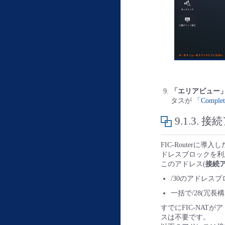
「エリアビュー
タスが
「Comple
9.1.3.
接続
FIC-Routerに導入
ドレスブロックを利
このアドレス(
接続
/30のアドレス
一括で/28(冗長
すでにFIC-NATが
スは不要です。