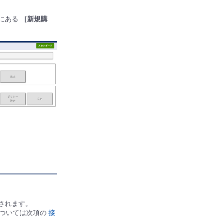
にある
［新規購
されます。
については次項の
接