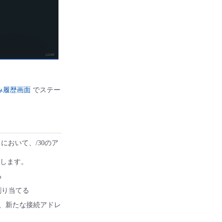
み履歴画面
でステー
ェイスにおいて、/30のア
定します。
る
に割り当てる
合は、新たな接続アドレ