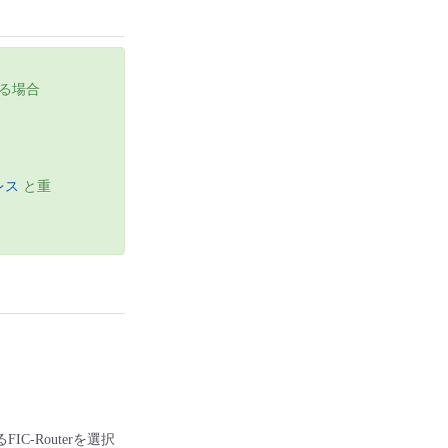
れる場合
レス
と重
IC-Routerを選択