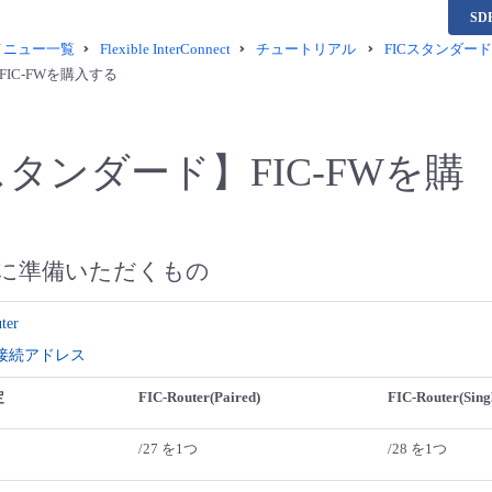
S
供メニュー一覧
Flexible InterConnect
チュートリアル
FICスタンダード
IC-FWを購入する
タンダード】FIC-FWを購
に準備いただくもの
ter
接続アドレス
定
FIC-Router(Paired)
FIC-Router(Sing
/27 を1つ
/28 を1つ