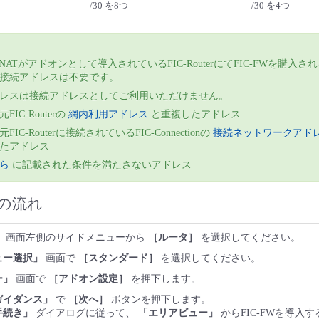
/30 を8つ
/30 を4つ
-NATがアドオンとして導入されているFIC-RouterにてFIC-FWを購入さ
接続アドレスは不要です。
レスは接続アドレスとしてご利用いただけません。
FIC-Routerの
網内利用アドレス
と重複したアドレス
FIC-Routerに接続されているFIC-Connectionの
接続ネットワークアド
たアドレス
ら
に記載された条件を満たさないアドレス
の流れ
」
画面左側のサイドメニューから
［ルータ］
を選択してください。
ュー選択」
画面で
［スタンダード］
を選択してください。
ー」
画面で
［アドオン設定］
を押下します。
ガイダンス」
で
［次へ］
ボタンを押下します。
手続き」
ダイアログに従って、
「エリアビュー」
からFIC-FWを導入するF