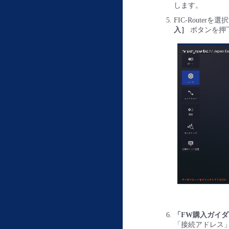
します。
FIC-Routerを
入］
ボタンを押
「FW購入ガイ
「接続アドレス