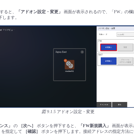
選択すると、
「アドオン設定・変更」
画面が表示されるので、「FW」の欄
下します。
図 9.1.5
アドオン設定・変更
ダンス」
の
［次へ］
ボタンを押下すると、
「FW新規購入」
画面が表示
」を指定して
［確認］
ボタンを押下します。接続アドレスの指定方法