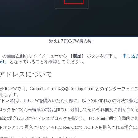
図 9.1.7
FIC-FW購入後
」
の画面左側のサイドメニューから
［履歴］
ボタンを押下し、
申し込
ted」
となっていることを確認してください。
アドレスについて
したFIC-FWでは、Group1～Group4の各Routing Groupとのインターフ
用します。
アドレス
)は、FIC-FWを購入いただく際に、以下のいずれかの方法で指
ブロックを4つ(冗長構成の場合は8つ)、分割してそれぞれ個別に割り当て
構成の場合は/27)のアドレスブロックを指定し、FIC-Router側で自動的
アドオンとして導入されているFIC-RouterにてFIC-FWを購入される場