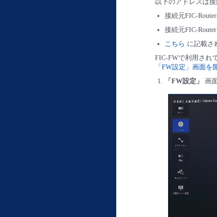
以下のアドレスは接
接続元FIC-Route
接続元FIC-Rout
こちら
に記載さ
FIC-FWで利用さ
「FW設定」画面を
「FW設定」
画