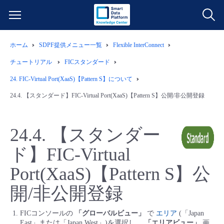
ホーム
SDPF提供メニュー一覧
Flexible InterConnect
サービス一覧
チュートリアル
FICスタンダード
データ利活用
24.
FIC-Virtual Port(XaaS)【Pattern S】について
よくある質問
24.4.
【スタンダード】FIC-Virtual Port(XaaS)【Pattern S】公開/非公開登録
クラウド/サーバー
データ利活用
料金情報
24.4.
【スタンダー
ネットワーク
クラウド/サーバー
料金シミュレーター
ご利用開始ガイド
ド】FIC-Virtual
■ 管理機能
IoT
ネットワーク
データ利活用
ユースケース
Port(XaaS)【Pattern S】公
開/非公開登録
- 管理機能
- バックアップ
モニタリング/監査
IoT
クラウド/サーバー
故障/メンテナンス情報
FICコンソールの
「グローバルビュー」
で
エリア
(「Japan
- セキュリティ・監査
サポート
モニタリング/監査
ネットワーク
サービス稼働状況
East」または「Japan West」)を選択し、
「エリアビュー」
画