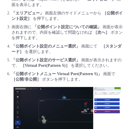
■ セットアップガイド
面を表示します。
パートナー
「エリアビュー」
画面左側のサイドメニューから
［公開ポイ
- データと分析
管理機能
サポート
IoT
故障/メンテナンス履歴
- 新規お申し込み方法
ント設定］
を押下します。
画面右側に
「公開ポイント設定についての確認」
画面が表示
販売パートナー向けプログラム
トレーニング/操作動画
- IoT
すべてのメニューを見る
管理機能
モニタリング/監査
メンテナンス予定
されますので、内容を確認して問題なければ
［次へ］
ボタン
- 初期設定・確認
を押下します。
協業パートナー
脱炭素化
- マルチクラウド利用
「公開ポイント設定のメニュー選択」
画面にて
［スタンダ
すべてのメニューを見る
サポート
定期メンテナンス
- ユーザー機能の管理
ード］
を選択します。
「公開ポイント設定のサービス選択」
画面が表示されますの
- リモートワーク
すべてのメニューを見る
で、
［Virtual Port(Pattern S)］
を選択してください。
- 登録情報の管理
「公開ポイントメニュー Virtual Port(Pattern S)」
画面で
- ITインフラストラクチャー
［公開/非公開］
ボタンを押下します。
- APIリファレンス
- その他
■ 基本構築ガイド
- クラウド / サーバー