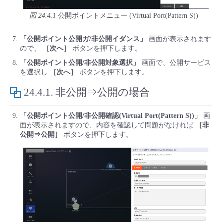
- Flexible InterConnect
図 24.4.1
公開ポイントメニュー (Virtual Port(Pattern S))
「公開ポイント公開ガ/非公開イダンス」
画面が表示されます
- Flexible Remote Access
ので、
［次へ］
ボタンを押下します。
「公開ポイント公開/非公開対象選択」
画面で、公開サービス
- vUTM2
を選択し
［次へ］
ボタンを押下します。
24.4.1.
非公開⇒公開の場合
「公開ポイント公開/非公開確認(Virtual Port(Pattern S))」
画
面が表示されますので、内容を確認して問題がなければ
［非
公開⇒公開］
ボタンを押下します。