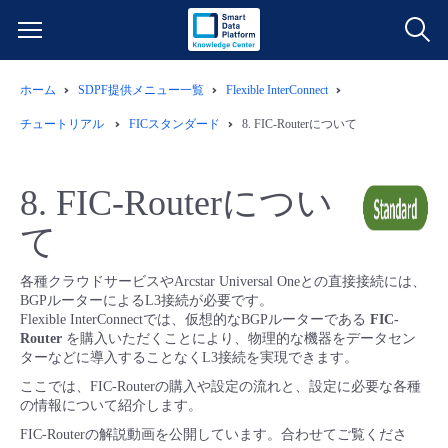
ホーム
SDPF提供メニュー一覧
Flexible InterConnect
サービス一覧
チュートリアル
FICスタンダード
8.
FIC-Routerについて
データ利活用
よくある質問
8.
FIC-Routerについ
クラウド/サーバー
データ利活用
料金情報
て
ネットワーク
クラウド/サーバー
料金シミュレーター
ご利用開始ガイド
各種クラウドサービスやArcstar Universal Oneとの直接接続には、
BGPルーターによるL3接続が必要です。
Flexible InterConnectでは、仮想的なBGPルーターである
FIC-
■ 管理機能
IoT
ネットワーク
データ利活用
ユースケース
Router
を購入いただくことにより、物理的な機器をデータセン
ターなどに導入することなくL3接続を実現できます。
- 管理機能
- バックアップ
モニタリング/監査
IoT
クラウド/サーバー
ここでは、FIC-Routerの購入や設定の流れと、設定に必要な各種
故障/メンテナンス情報
の情報について紹介します。
FIC-Routerの解説動画を公開しています。合わせてご覧くださ
- セキュリティ・監査
サポート
モニタリング/監査
ネットワーク
サービス稼働状況