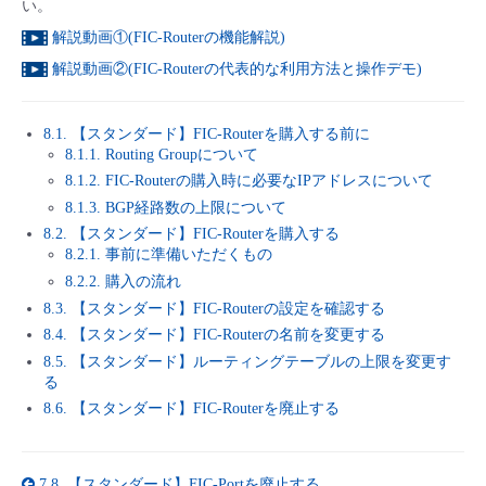
い。
■ セットアップガイド
解説動画①(FIC-Routerの機能解説)
パートナー
- データと分析
管理機能
サポート
IoT
故障/メンテナンス履歴
解説動画②(FIC-Routerの代表的な利用方法と操作デモ)
- 新規お申し込み方法
販売パートナー向けプログラム
トレーニング/操作動画
- IoT
すべてのメニューを見る
管理機能
モニタリング/監査
メンテナンス予定
- 初期設定・確認
8.1. 【スタンダード】FIC-Routerを購入する前に
8.1.1. Routing Groupについて
協業パートナー
脱炭素化
- マルチクラウド利用
8.1.2. FIC-Routerの購入時に必要なIPアドレスについて
すべてのメニューを見る
サポート
定期メンテナンス
- ユーザー機能の管理
8.1.3. BGP経路数の上限について
8.2. 【スタンダード】FIC-Routerを購入する
- リモートワーク
すべてのメニューを見る
- 登録情報の管理
8.2.1. 事前に準備いただくもの
8.2.2. 購入の流れ
- ITインフラストラクチャー
8.3. 【スタンダード】FIC-Routerの設定を確認する
- APIリファレンス
8.4. 【スタンダード】FIC-Routerの名前を変更する
- その他
8.5. 【スタンダード】ルーティングテーブルの上限を変更す
る
■ 基本構築ガイド
8.6. 【スタンダード】FIC-Routerを廃止する
- クラウド / サーバー
7.8.
【スタンダード】FIC-Portを廃止する