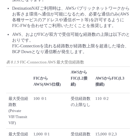
DestinationNATご利用時は、AWSパブリックネットワークから
お客さま環境へ通信が可能になるため、必要な通信のみ(AWS
各種サービスのアドレスや通信ポート等)を許可するように
FIC-FWを合わせてご利用いただくことを推奨します。
AWS、およびFICが双方で受信可能な経路数の上限は以下のと
おりです。
FIC-Connectionを流れる経路数が経路数上限を超過した場合、
BGP Downとなり通信断が発生します。
表 8.1.9
FIC-Connection AWS 最大受信経路数
AWSから
FICから
FIC(L2接
AWSからFIC(L3
AWS(AWS仕様)
続)
接続)
最大受信経
100 ※1
受信経路数
110 ※2
路数
の上限なし
(Private
VIF/Transit
VIF)
最大受信経
1,000 ※1
受信経路数
15,000 ※2,3