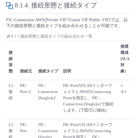
8.1.4.
接続形態と接続タイプ
FIC-Connection AWS(Private VIF/Transit VIF/Public VIF)では、以
下の接続形態と接続タイプを組み合わせることが可能です。
表 8.1.7
接続形態と接続タイプの組み合わせ一覧
推奨
接
構成
続
(SLA
形
対
態
接続元
接続タイプ
説明
象)
L2
FIC-
FIC-
FIC-PortのVLANインターフ
○
接
Port×2
Connection
ェイスとAWSのConnecting
※1
続
(Single)x2
Pointを指定し、FIC-
Connection (Single)x2で接続
します。(下図①L2接続)
L2
FIC-
FIC-
FIC-PortのVLANインターフ
接
Port
Connection
ェイスとAWSのConnecting
続
(Single)
Pointを指定し、FIC-