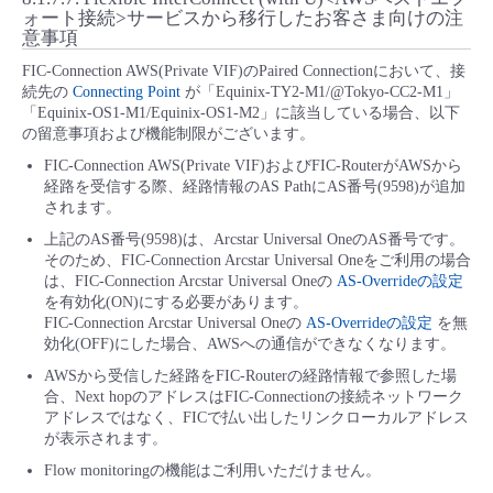
ォート接続>サービスから移行したお客さま向けの注
意事項
FIC-Connection AWS(Private VIF)のPaired Connectionにおいて、接
続先の
Connecting Point
が「Equinix-TY2-M1/@Tokyo-CC2-M1」
「Equinix-OS1-M1/Equinix-OS1-M2」に該当している場合、以下
の留意事項および機能制限がございます。
FIC-Connection AWS(Private VIF)およびFIC-RouterがAWSから
経路を受信する際、経路情報のAS PathにAS番号(9598)が追加
されます。
上記のAS番号(9598)は、Arcstar Universal OneのAS番号です。
そのため、FIC-Connection Arcstar Universal Oneをご利用の場合
は、FIC-Connection Arcstar Universal Oneの
AS-Overrideの設定
を有効化(ON)にする必要があります。
FIC-Connection Arcstar Universal Oneの
AS-Overrideの設定
を無
効化(OFF)にした場合、AWSへの通信ができなくなります。
AWSから受信した経路をFIC-Routerの経路情報で参照した場
合、Next hopのアドレスはFIC-Connectionの接続ネットワーク
アドレスではなく、FICで払い出したリンクローカルアドレス
が表示されます。
Flow monitoringの機能はご利用いただけません。