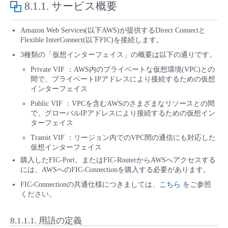
8.1.1.
サービス概要
■ セットアップガイド
パートナー
- データと分析
管理機能
サポート
IoT
故障/メンテナンス履歴
Amazon Web Services(以下AWS)が提供するDirect Connectと
- 新規お申し込み方法
Flexible InterConnect(以下FIC)を接続します。
販売パートナー向けプログラム
トレーニング/操作動画
- IoT
3種類の「仮想インターフェイス」の概要は以下の通りです。
すべてのメニューを見る
管理機能
モニタリング/監査
メンテナンス予定
- 初期設定・確認
Private VIF ：AWS内のプライベートな仮想環境(VPC)との
協業パートナー
間で、プライベートIPアドレスにより接続するための仮想
脱炭素化
- マルチクラウド利用
すべてのメニューを見る
サポート
定期メンテナンス
インターフェイス
- ユーザー機能の管理
Public VIF ：VPCを含むAWSのさまざまなリソースとの間
- リモートワーク
で、グローバルIPアドレスにより接続するための仮想イン
すべてのメニューを見る
- 登録情報の管理
ターフェイス
Transit VIF ：リージョン内でのVPC間の通信にも対応した
- ITインフラストラクチャー
- APIリファレンス
仮想インターフェイス
購入したFIC-Port、またはFIC-RouterからAWSへアクセスする
- その他
には、AWSへのFIC-Connectionを購入する必要があります。
FIC-Connectionの共通仕様につきましては、
こちら
をご参照
■ 基本構築ガイド
ください。
- クラウド / サーバー
8.1.1.1.
用語の定義