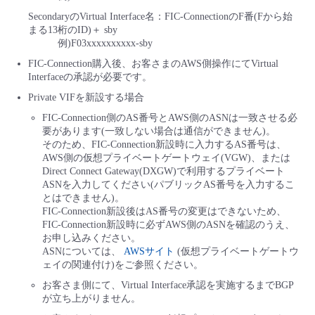
SecondaryのVirtual Interface名：FIC-ConnectionのF番(Fから始
まる13桁のID)＋ sby
例)F03xxxxxxxxxx-sby
FIC-Connection購入後、お客さまのAWS側操作にてVirtual
Interfaceの承認が必要です。
Private VIFを新設する場合
FIC-Connection側のAS番号とAWS側のASNは一致させる必
要があります(一致しない場合は通信ができません)。
そのため、FIC-Connection新設時に入力するAS番号は、
AWS側の仮想プライベートゲートウェイ(VGW)、または
Direct Connect Gateway(DXGW)で利用するプライベート
ASNを入力してください(パブリックAS番号を入力するこ
とはできません)。
FIC-Connection新設後はAS番号の変更はできないため、
FIC-Connection新設時に必ずAWS側のASNを確認のうえ、
お申し込みください。
ASNについては、
AWSサイト
(仮想プライベートゲートウ
ェイの関連付け)をご参照ください。
お客さま側にて、Virtual Interface承認を実施するまでBGP
が立ち上がりません。