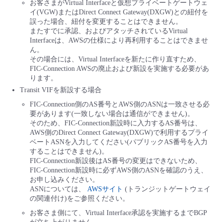
お客さまがVirtual Interfaceと仮想プライベートゲートウェ
イ(VGW)またはDirect Connect Gateway(DXGW)との紐付を
誤った場合、紐付を変更することはできません。
またすでに承認、およびアタッチされているVirtual
Interfaceは、AWSの仕様により再利用することはできませ
ん。
その場合には、Virtual Interfaceを新たに作り直すため、
FIC-Connection AWSの廃止および新設を実施する必要があ
ります。
Transit VIFを新設する場合
FIC-Connection側のAS番号とAWS側のASNは一致させる必
要があります(一致しない場合は通信ができません)。
そのため、FIC-Connection新設時に入力するAS番号は、
AWS側のDirect Connect Gateway(DXGW)で利用するプライ
ベートASNを入力してください(パブリックAS番号を入力
することはできません)。
FIC-Connection新設後はAS番号の変更はできないため、
FIC-Connection新設時に必ずAWS側のASNを確認のうえ、
お申し込みください。
ASNについては、
AWSサイト
(トランジットゲートウェイ
の関連付け)をご参照ください。
お客さま側にて、Virtual Interface承認を実施するまでBGP