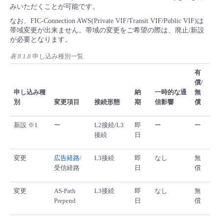
みいただくことが可能です。
なお、FIC-Connection AWS(Private VIF/Transit VIF/Public VIF)は
帯域変更が出来ません。帯域の変更をご希望の際は、廃止/新設
が必要となります。
表 8.1.8
申し込み種別一覧
有
償/
申し込み種
納
一時的な通
無
別
変更項目
接続形態
期
信影響
償
新設 ※1
ー
L2接続/L3
即
ー
ー
接続
日
変更
広告経路
/
L3接続
即
なし
無
受信経路
日
償
変更
AS-Path
L3接続
即
なし
無
Prepend
日
償