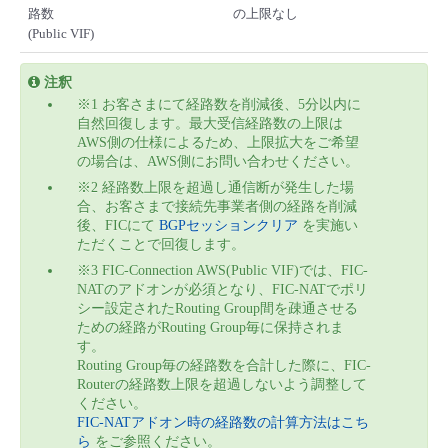
路数
の上限なし
(Public VIF)
注釈
※1 お客さまにて経路数を削減後、5分以内に
自然回復します。最大受信経路数の上限は
AWS側の仕様によるため、上限拡大をご希望
の場合は、AWS側にお問い合わせください。
※2 経路数上限を超過し通信断が発生した場
合、お客さまで接続先事業者側の経路を削減
後、FICにて
BGPセッションクリア
を実施い
ただくことで回復します。
※3 FIC-Connection AWS(Public VIF)では、FIC-
NATのアドオンが必須となり、FIC-NATでポリ
シー設定されたRouting Group間を疎通させる
ための経路がRouting Group毎に保持されま
す。
Routing Group毎の経路数を合計した際に、FIC-
Routerの経路数上限を超過しないよう調整して
ください。
FIC-NATアドオン時の経路数の計算方法はこち
ら
をご参照ください。