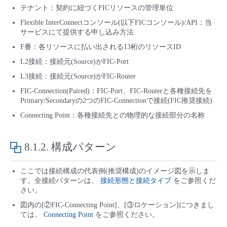
テナント：契約に紐づくFICリソースの管理単位
- Flexible InterConnect
Flexible InterConnectコンソール(以下FICコンソール)/API：当
サービスにて提供する申し込み方法
- Flexible Remote Access
F番：各リソースに払い出される13桁のリソースID
L2接続：接続元(Source)がFIC-Port
- vUTM2
L3接続：接続元(Source)がFIC-Router
FIC-Connection(Paired)：FIC-Port、FIC-Routerと各種接続先を
Primary/Secondaryの2つのFIC-Connectionで接続(FIC推奨接続)
Connecting Point：各種接続先との物理的な接続部分の名称
8.1.2.
構成パターン
ここでは接続構成の代表例(推奨構成)のイメージ図を示しま
す。全接続パターンは、
接続形態と接続タイプ
をご参照くだ
さい。
図内の[②FIC-Connecting Point]、[③ロケーション]につきまし
ては、
Connecting Point
をご参照ください。