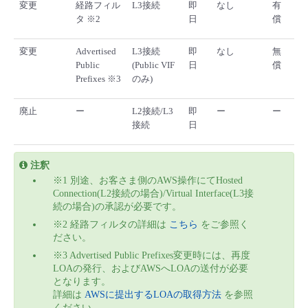
変更
経路フィル
L3接続
即
なし
有
タ ※2
日
償
変更
Advertised
L3接続
即
なし
無
Public
(Public VIF
日
償
Prefixes ※3
のみ)
廃止
ー
L2接続/L3
即
ー
ー
接続
日
注釈
※1 別途、お客さま側のAWS操作にてHosted
Connection(L2接続の場合)/Virtual Interface(L3接
続の場合)の承認が必要です。
※2 経路フィルタの詳細は
こちら
をご参照く
ださい。
※3 Advertised Public Prefixes変更時には、再度
LOAの発行、およびAWSへLOAの送付が必要
となります。
詳細は
AWSに提出するLOAの取得方法
を参照
ください。