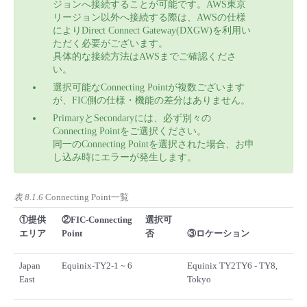
ジョンへ接続することが可能です。AWS東京
リージョン以外へ接続する際は、AWSの仕様
によりDirect Connect Gateway(DXGW)を利用い
ただく必要がございます。
具体的な接続方法はAWSまでご確認くださ
い。
選択可能なConnecting Pointが複数ございます
が、FIC側の仕様・機能の差分はありません。
PrimaryとSecondaryには、必ず別々の
Connecting Pointをご選択ください。
同一のConnecting Pointを選択された場合、お申
し込み時にエラーが発生します。
表 8.1.6
Connecting Point一覧
①提供
②FIC-Connecting
選択可
エリア
Point
否
③ロケーション
Japan
Equinix-TY2-1 ~ 6
Equinix TY2TY6 - TY8,
East
Tokyo