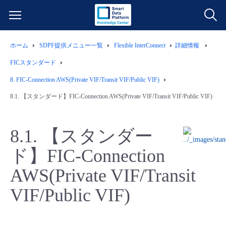
ホーム
SDPF提供メニュー一覧
Flexible InterConnect
詳細情報
サービス一覧
FICスタンダード
データ利活用
8.
FIC-Connection AWS(Private VIF/Transit VIF/Public VIF)
よくある質問
8.1.
【スタンダード】FIC-Connection AWS(Private VIF/Transit VIF/Public VIF)
クラウド/サーバー
データ利活用
料金情報
8.1.
【スタンダー
ネットワーク
クラウド/サーバー
料金シミュレーター
ご利用開始ガイド
ド】FIC-Connection
■ 管理機能
IoT
ネットワーク
データ利活用
ユースケース
AWS(Private VIF/Transit
VIF/Public VIF)
- 管理機能
- バックアップ
モニタリング/監査
IoT
クラウド/サーバー
故障/メンテナンス情報
- セキュリティ・監査
サポート
モニタリング/監査
ネットワーク
サービス稼働状況