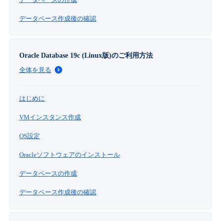
- Flexible InterConnect
データベース作成後の確認
- Flexible Remote Access
Oracle Database 19c (Linux版)のご利用方法
- vUTM2
全体を見る
はじめに
VMインスタンス作成
OS設定
Oracleソフトウェアのインストール
データベースの作成
データベース作成後の確認