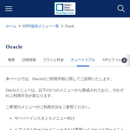
ホーム
SDPF提供メニュー一覧
Oracle
サービス一覧
データ利活用
Oracle
よくある質問
概要
詳細情報
プランと料金
チュートリアル
APIリファレンス
クラウド/サーバー
データ利活用
料金情報
ネットワーク
クラウド/サーバー
料金シミュレーター
本ページでは、Oracleのご利用手順に関してご説明いたします。
ご利用開始ガイド
Oracleメニューは、以下の2つのメニューから構成されており、それぞ
■ 管理機能
IoT
ネットワーク
データ利活用
れご利用方法が異なります。
ユースケース
ご希望のメニューのご利用方法をご参照ください。
- 管理機能
- バックアップ
モニタリング/監査
IoT
クラウド/サーバー
故障/メンテナンス情報
サーバーインスタンスメニュー向け
- セキュリティ・監査
サポート
モニタリング/監査
ネットワーク
サービス稼働状況
ベアメタルサーバーメニューまたは専用ハイパーバイザーメニュ