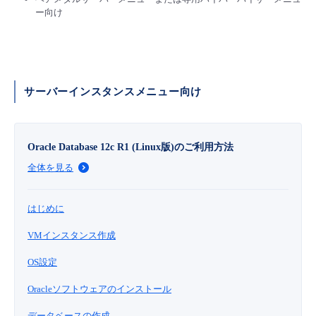
■ セットアップガイド
ー向け
パートナー
- データと分析
管理機能
サポート
IoT
故障/メンテナンス履歴
- 新規お申し込み方法
販売パートナー向けプログラム
トレーニング/操作動画
- IoT
すべてのメニューを見る
管理機能
モニタリング/監査
メンテナンス予定
- 初期設定・確認
サーバーインスタンスメニュー向け
協業パートナー
脱炭素化
- マルチクラウド利用
すべてのメニューを見る
サポート
定期メンテナンス
- ユーザー機能の管理
Oracle Database 12c R1 (Linux版)のご利用方法
- リモートワーク
すべてのメニューを見る
- 登録情報の管理
全体を見る
- ITインフラストラクチャー
- APIリファレンス
はじめに
- その他
VMインスタンス作成
■ 基本構築ガイド
OS設定
Oracleソフトウェアのインストール
- クラウド / サーバー
データベースの作成