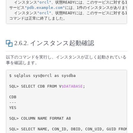
  インスタンス
"orcl"
、状態READYには、このサービスに対する1件の
サービス
"pdb.example.com"
には、1件のインスタンスがあります。

- Flexible InterConnect
  インスタンス
"orcl"
、状態READYには、このサービスに対する1件の
- Flexible Remote Access
- vUTM2
2.6.2.
インスタンス起動確認
以下のコマンドを実行し、インスタンスが正しく起動されている
事を確認します。
$ sqlplus sys@orcl as sysdba

SQL> SELECT CDB FROM V
$DATABASE
;
CDB

---

YES

SQL> COLUMN NAME FORMAT A8

SQL> SELECT NAME, CON_ID, DBID, CON_UID, GUID FROM V