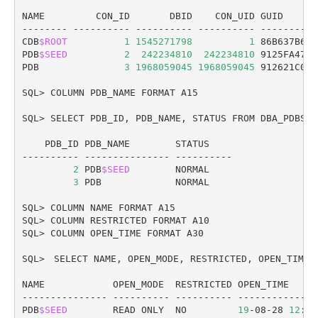
NAME         CON_ID       DBID    CON_UID GUID

-------- ---------- ---------- ---------- ----------
CDB
$ROOT
1
1545271798
1
 86B637B62F
PDB
$SEED
2
242234810
242234810
 9125FA4759
PDB               
3
1968059045
1968059045
 912621C00C
SQL> COLUMN PDB_NAME FORMAT A15

SQL> SELECT PDB_ID, PDB_NAME, STATUS FROM DBA_PDBS O
    PDB_ID PDB_NAME        STATUS

---------- --------------- ----------

2
 PDB
$SEED
        NORMAL

3
 PDB             NORMAL

SQL> COLUMN NAME FORMAT A15

SQL> COLUMN RESTRICTED FORMAT A10

SQL> COLUMN OPEN_TIME FORMAT A30

SQL>　SELECT NAME, OPEN_MODE, RESTRICTED, OPEN_TIME 
NAME            OPEN_MODE  RESTRICTED OPEN_TIME

--------------- ---------- ---------- --------------
PDB
$SEED
        READ ONLY  NO         
19
-08-28 
12
:39