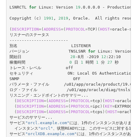
■ セットアップガイド
LSNRCTL 
for
 Linux: Version 
19
.0.0.0.0 - Production o
パートナー
- データと分析
管理機能
サポート
IoT
故障/メンテナンス履歴
Copyright 
(
c
)
1991
, 
2019
, Oracle.  All rights reserve
- 新規お申し込み方法
販売パートナー向けプログラム
(
DESCRIPTION
=(
ADDRESS
=(
PROTOCOL
=
TCP
)(
HOST
=
oracle-se2
トレーニング/操作動画
- IoT
すべてのメニューを見る
管理機能
モニタリング/監査
メンテナンス予定
リスナーのステータス

- 初期設定・確認
------------------------

別名                      LISTENER

協業パートナー
脱炭素化
- マルチクラウド利用
バージョン                TNSLSNR 
for
 Linux: Version 
1
すべてのメニューを見る
サポート
定期メンテナンス
- ユーザー機能の管理
開始日                    
28
-8月 -2019 
12
:22:10

稼働時間                  
0
 日 
1
 時間 
1
 分 
27
 秒

- リモートワーク
トレース・レベル          off

すべてのメニューを見る
- 登録情報の管理
セキュリティ              ON: Local OS Authentication

SNMP                      OFF

- ITインフラストラクチャー
パラメータ・ファイル      /u01/app/oracle/product/19.0.0/db
- APIリファレンス
ログ・ファイル            /u01/app/oracle/diag/tnslsnr/or
リスニング・エンドポイントのサマリー...

- その他
(
DESCRIPTION
=(
ADDRESS
=(
PROTOCOL
=
tcp
)(
HOST
=
oracle-s
(
DESCRIPTION
=(
ADDRESS
=(
PROTOCOL
=
ipc
)(
KEY
=
EXTPROC15
■ 基本構築ガイド
(
DESCRIPTION
=(
ADDRESS
=(
PROTOCOL
=
tcps
)(
HOST
=
oracle-
サービスのサマリー...

サービス
"orcl.example.com"
には、1件のインスタンスがあります。
- クラウド / サーバー
  インスタンス
"orcl"
、状態READYには、このサービスに対する1件の
サービス
"orclXDB.example.com"
には、1件のインスタンスがありま