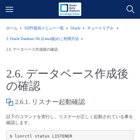
ホーム
SDPF提供メニュー一覧
Oracle
チュートリアル
サービス一覧
2.
Oracle Database 19c (Linux版)のご利用方法
データ利活用
2.6.
データベース作成後の確認
よくある質問
クラウド/サーバー
データ利活用
料金情報
2.6.
データベース作成後
の確認
ネットワーク
クラウド/サーバー
料金シミュレーター
ご利用開始ガイド
2.6.1.
リスナー起動確認
■ 管理機能
IoT
ネットワーク
データ利活用
ユースケース
以下のコマンドを実行し、リスナーが正しく起動されている事を
- 管理機能
- バックアップ
モニタリング/監査
IoT
クラウド/サーバー
故障/メンテナンス情報
確認します。
$ lsnrctl status LISTENER

- セキュリティ・監査
サポート
モニタリング/監査
ネットワーク
サービス稼働状況