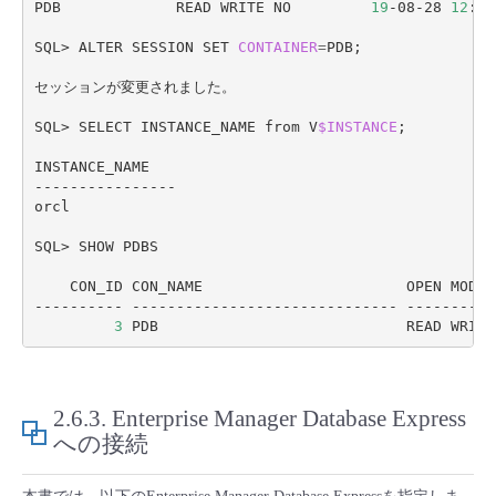
PDB             READ WRITE NO         
19
-08-28 
12
:39
SQL> ALTER SESSION SET 
CONTAINER
=
PDB
;
セッションが変更されました。

SQL> SELECT INSTANCE_NAME from V
$INSTANCE
;
INSTANCE_NAME

----------------

orcl

SQL> SHOW PDBS

    CON_ID CON_NAME                       OPEN MODE  
---------- ------------------------------ ---------- 
3
2.6.3.
Enterprise Manager Database Express
への接続