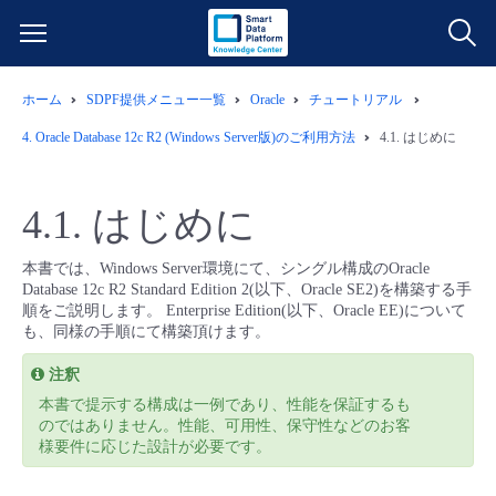
ホーム
SDPF提供メニュー一覧
Oracle
チュートリアル
サービス一覧
4.
Oracle Database 12c R2 (Windows Server版)のご利用方法
4.1.
はじめに
データ利活用
よくある質問
4.1.
はじめに
クラウド/サーバー
データ利活用
料金情報
本書では、Windows Server環境にて、シングル構成のOracle
Database 12c R2 Standard Edition 2(以下、Oracle SE2)を構築する手
ネットワーク
クラウド/サーバー
料金シミュレーター
ご利用開始ガイド
順をご説明します。 Enterprise Edition(以下、Oracle EE)について
も、同様の手順にて構築頂けます。
■ 管理機能
IoT
ネットワーク
データ利活用
ユースケース
注釈
本書で提示する構成は一例であり、性能を保証するも
- 管理機能
- バックアップ
モニタリング/監査
IoT
クラウド/サーバー
のではありません。性能、可用性、保守性などのお客
故障/メンテナンス情報
様要件に応じた設計が必要です。
- セキュリティ・監査
サポート
モニタリング/監査
ネットワーク
サービス稼働状況