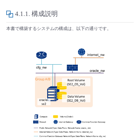
■ セットアップガイド
4.1.1.
構成説明
パートナー
- データと分析
管理機能
サポート
IoT
故障/メンテナンス履歴
- 新規お申し込み方法
本書で構築するシステムの構成は、以下の通りです。
販売パートナー向けプログラム
トレーニング/操作動画
- IoT
すべてのメニューを見る
管理機能
モニタリング/監査
メンテナンス予定
- 初期設定・確認
協業パートナー
脱炭素化
- マルチクラウド利用
すべてのメニューを見る
サポート
定期メンテナンス
- ユーザー機能の管理
- リモートワーク
すべてのメニューを見る
- 登録情報の管理
- ITインフラストラクチャー
- APIリファレンス
- その他
■ 基本構築ガイド
- クラウド / サーバー