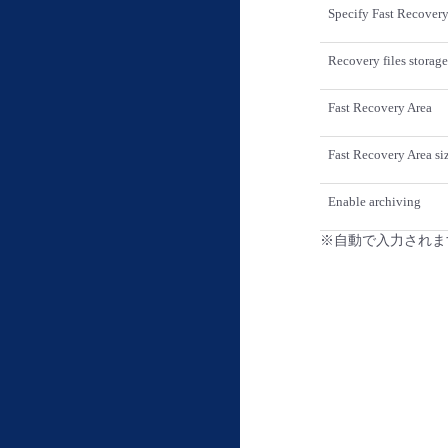
Specify Fast Recovery
Recovery files storage
Fast Recovery Area
Fast Recovery Area si
Enable archiving
※自動で入力されま