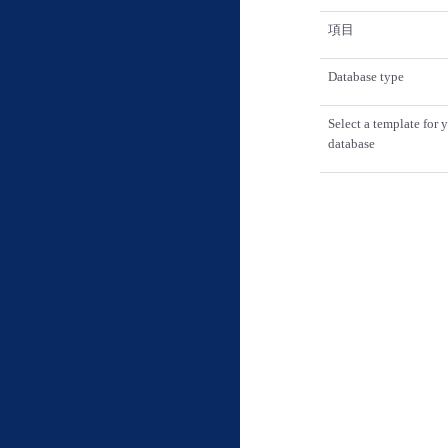
項目
Database type
Select a template for 
database