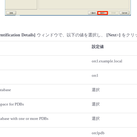
ntification Details]
ウィンドウで、以下の値を選択し、
[Next>]
をクリ
設定値
orcl.example.local
orcl
atabase
選択
space for PDBs
選択
tabase with one or more PDBs
選択
orclpdb