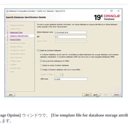
rage Option]
ウィンドウで、
[Use template file for database storage attri
します。