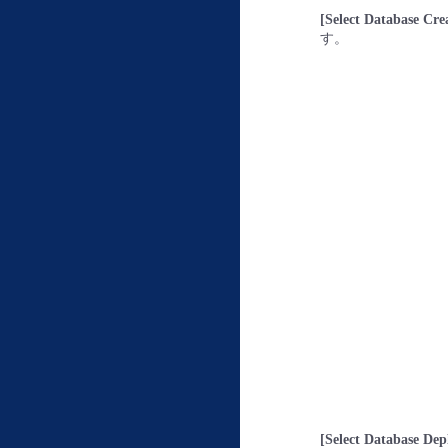
[Select Database Cr
す。
[Select Database De