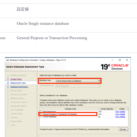
設定値
Oracle Single instance database
your
General Purpose or Transaction Processing