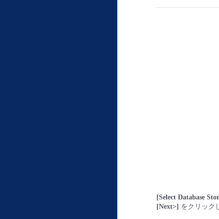
[Select Database Sto
[Next>]
をクリック