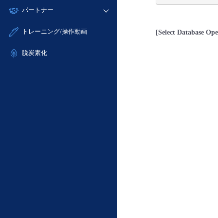
モニタリング/監査
故障/メンテナンス履歴
すべてのメニューを見る
パートナー
- IoT
- 初期設定・確認
サポート
メンテナンス予定
- マルチクラウド利用
- ユーザー機能の管理
販売パートナー向けプログラム
すべてのメニューを見る
トレーニング/操作動画
[Select Database Ope
定期メンテナンス
- リモートワーク
- 登録情報の管理
協業パートナー
- ITインフラストラクチャー
脱炭素化
- APIリファレンス
- その他
■ 基本構築ガイド
- クラウド / サーバー
- Flexible InterConnect
- Flexible Remote Access
- vUTM2