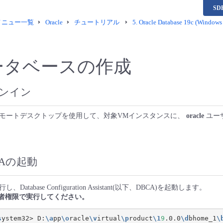
S
供メニュー一覧
Oracle
チュートリアル
5.
Oracle Database 19c (Win
ータベースの作成
ンイン
モートデスクトップを使用して、対象VMインスタンスに、
oracle
ユー
CAの起動
tabase Configuration Assistant(以下、DBCA)を起動します。
、管理者権限で実行してください。
s
ystem32> D:
\a
pp
\o
racle
\v
irtual
\p
roduct
\1
9
.0.0
\d
bhome_1
\