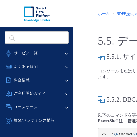
ホーム
SDPF提
5.5.
デ
サービス一覧
5.5.1.
サイ
データ利活用
よくある質問
コンソールまたはリ
クラウド/サーバー
ます。
データ利活用
料金情報
ネットワーク
クラウド/サーバー
料金シミュレーター
IoT
ご利用開始ガイド
ネットワーク
5.5.2.
DB
データ利活用
モニタリング/監査
■ 管理機能
IoT
ユースケース
クラウド/サーバー
サポート
- 管理機能
モニタリング/監査
以下のコマンドを実行し、Da
- バックアップ
ネットワーク
管理機能
故障/メンテナンス情報
PowerShellは
サポート
- セキュリティ・監査
■ セットアップガイド
IoT
すべてのメニューを見る
サービス稼働状況
管理機能
PS C:
\W
indows
\
- データと分析
- 新規お申し込み方法