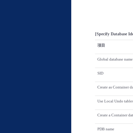
[Specify Database Ide
項目
Global database name
SID
Create as Container d
Use Local Undo table
Create a Container da
PDB name