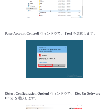
- Flexible InterConnect
- Flexible Remote Access
[User Account Control]
ウィンドウで、
[Yes]
を選択します。
- vUTM2
[Select Configuration Option]
ウィンドウで、
[Set Up Software
Only]
を選択します。