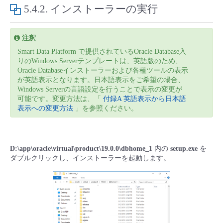
■ セットアップガイド
5.4.2.
インストーラーの実行
パートナー
- データと分析
管理機能
サポート
IoT
故障/メンテナンス履歴
- 新規お申し込み方法
注釈
販売パートナー向けプログラム
トレーニング/操作動画
Smart Data Platform で提供されているOracle Database入
- IoT
すべてのメニューを見る
管理機能
モニタリング/監査
メンテナンス予定
- 初期設定・確認
りのWindows Serverテンプレートは、英語版のため、
Oracle Databaseインストーラーおよび各種ツールの表示
協業パートナー
脱炭素化
- マルチクラウド利用
が英語表示となります。日本語表示をご希望の場合、
すべてのメニューを見る
サポート
定期メンテナンス
- ユーザー機能の管理
Windows Serverの言語設定を行うことで表示の変更が
可能です。変更方法は、「
付録A 英語表示から日本語
- リモートワーク
表示への変更方法
」を参照ください。
すべてのメニューを見る
- 登録情報の管理
- ITインフラストラクチャー
- APIリファレンス
D:\app\oracle\virtual\product\19.0.0\dbhome_1
内の
setup.exe
を
ダブルクリックし、インストーラーを起動します。
- その他
■ 基本構築ガイド
- クラウド / サーバー