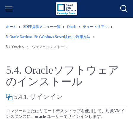
ホーム
SDPF提供メニュー一覧
Oracle
チュートリアル
サービス一覧
5.
Oracle Database 19c (Windows Server版)のご利用方法
データ利活用
5.4.
Oracleソフトウェアのインストール
よくある質問
クラウド/サーバー
データ利活用
料金情報
5.4.
Oracleソフトウェア
のインストール
ネットワーク
クラウド/サーバー
料金シミュレーター
ご利用開始ガイド
5.4.1.
サインイン
■ 管理機能
IoT
ネットワーク
データ利活用
ユースケース
コンソールまたはリモートデスクトップを使用して、対象VMイ
- 管理機能
- バックアップ
モニタリング/監査
IoT
クラウド/サーバー
故障/メンテナンス情報
ンスタンスに、
oracle
ユーザーでサインインします。
- セキュリティ・監査
サポート
モニタリング/監査
ネットワーク
サービス稼働状況