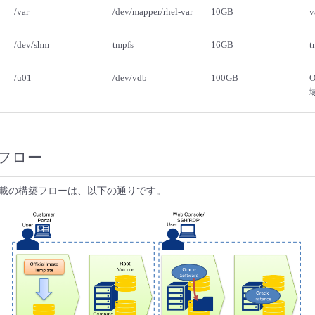
/var
/dev/mapper/rhel-var
10GB
/dev/shm
tmpfs
16GB
t
/u01
/dev/vdb
100GB
O
フロー
載の構築フローは、以下の通りです。