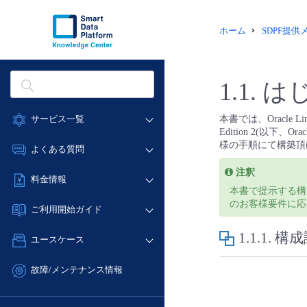
ホーム
SDPF提
1.1.
は
サービス一覧
本書では、Oracle Linu
Edition 2(以下、O
データ利活用
様の手順にて構築頂
よくある質問
クラウド/サーバー
注釈
データ利活用
料金情報
ネットワーク
本書で提示する構
クラウド/サーバー
のお客様要件に応
料金シミュレーター
IoT
ご利用開始ガイド
ネットワーク
データ利活用
モニタリング/監査
1.1.1.
構成
■ 管理機能
IoT
ユースケース
クラウド/サーバー
サポート
- 管理機能
モニタリング/監査
- バックアップ
ネットワーク
管理機能
故障/メンテナンス情報
サポート
- セキュリティ・監査
■ セットアップガイド
IoT
すべてのメニューを見る
サービス稼働状況
管理機能
- データと分析
- 新規お申し込み方法