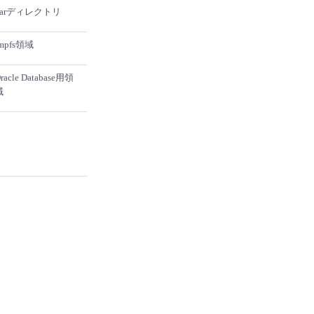
varディレクトリ
mpfs領域
racle Database用領
域