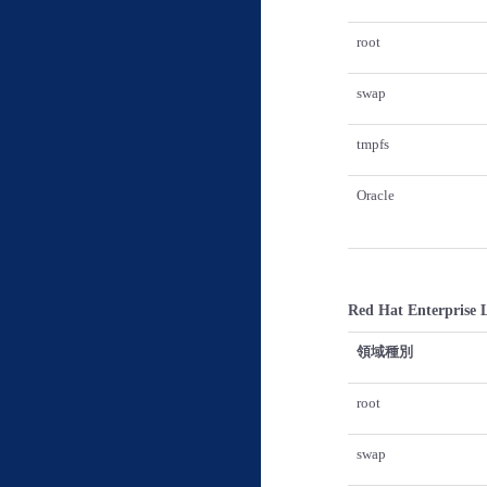
root
swap
tmpfs
Oracle
Red Hat Enterpris
領域種別
root
swap