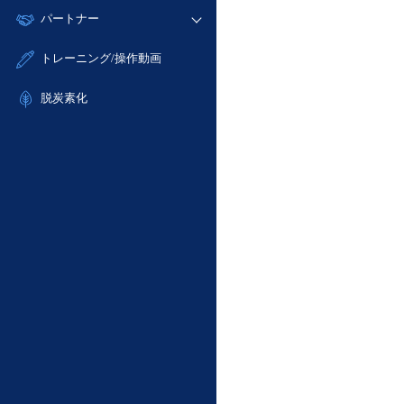
モニタリング/監査
故障/メンテナンス履歴
すべてのメニューを見る
パートナー
- IoT
- 初期設定・確認
サポート
メンテナンス予定
- マルチクラウド利用
- ユーザー機能の管理
販売パートナー向けプログラム
すべてのメニューを見る
トレーニング/操作動画
定期メンテナンス
- リモートワーク
- 登録情報の管理
協業パートナー
- ITインフラストラクチャー
脱炭素化
- APIリファレンス
- その他
■ 基本構築ガイド
- クラウド / サーバー
- Flexible InterConnect
- Flexible Remote Access
- vUTM2