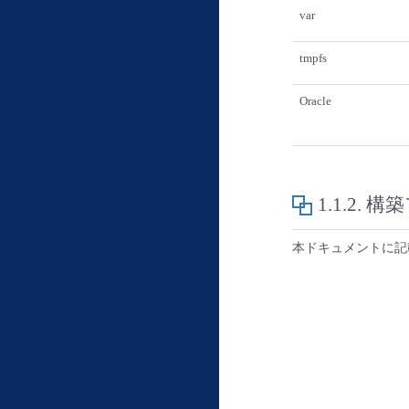
var
tmpfs
Oracle
1.1.2.
構築
本ドキュメントに記