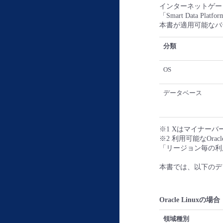
インターネットゲー
「Smart Data P
本書が適用可能なバ
分類
OS
データベース
※1 Xはマイナー
※2 利用可能なOra
「リージョン毎の利
本書では、以下のデ
Oracle Linuxの場合
領域種別