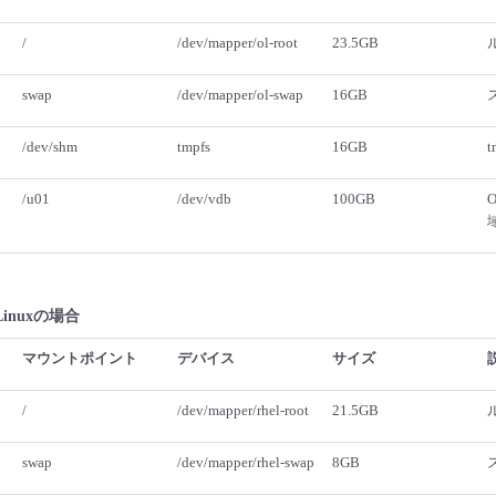
/
/dev/mapper/ol-root
23.5GB
swap
/dev/mapper/ol-swap
16GB
/dev/shm
tmpfs
16GB
t
/u01
/dev/vdb
100GB
O
e Linuxの場合
マウントポイント
デバイス
サイズ
/
/dev/mapper/rhel-root
21.5GB
swap
/dev/mapper/rhel-swap
8GB