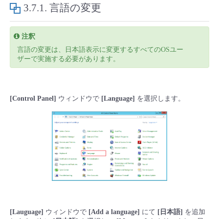
■ セットアップガイド
3.7.1.
言語の変更
パートナー
- データと分析
管理機能
サポート
IoT
故障/メンテナンス履歴
- 新規お申し込み方法
注釈
販売パートナー向けプログラム
トレーニング/操作動画
言語の変更は、日本語表示に変更するすべてのOSユー
- IoT
すべてのメニューを見る
管理機能
モニタリング/監査
メンテナンス予定
- 初期設定・確認
ザーで実施する必要があります。
協業パートナー
脱炭素化
- マルチクラウド利用
すべてのメニューを見る
サポート
定期メンテナンス
- ユーザー機能の管理
[Control Panel]
ウィンドウで
[Language]
を選択します。
- リモートワーク
すべてのメニューを見る
- 登録情報の管理
- ITインフラストラクチャー
- APIリファレンス
- その他
■ 基本構築ガイド
- クラウド / サーバー
[Lauguage]
ウィンドウで
[Add a language]
にて
[日本語]
を追加