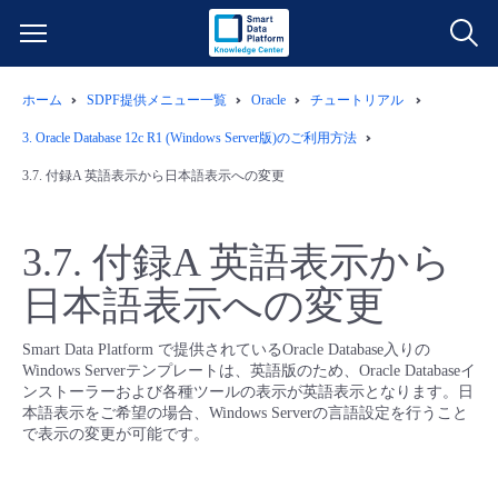
ホーム
SDPF提供メニュー一覧
Oracle
チュートリアル
サービス一覧
3.
Oracle Database 12c R1 (Windows Server版)のご利用方法
データ利活用
3.7.
付録A 英語表示から日本語表示への変更
よくある質問
クラウド/サーバー
データ利活用
料金情報
3.7.
付録A 英語表示から
日本語表示への変更
ネットワーク
クラウド/サーバー
料金シミュレーター
ご利用開始ガイド
Smart Data Platform で提供されているOracle Database入りの
■ 管理機能
IoT
ネットワーク
データ利活用
ユースケース
Windows Serverテンプレートは、英語版のため、Oracle Databaseイ
ンストーラーおよび各種ツールの表示が英語表示となります。日
本語表示をご希望の場合、Windows Serverの言語設定を行うこと
- 管理機能
- バックアップ
モニタリング/監査
IoT
クラウド/サーバー
故障/メンテナンス情報
で表示の変更が可能です。
- セキュリティ・監査
サポート
モニタリング/監査
ネットワーク
サービス稼働状況