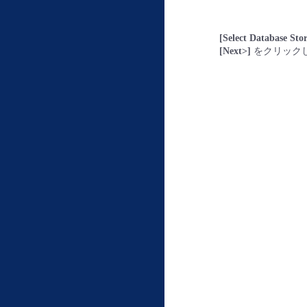
[Select Database Sto
[Next>]
をクリック