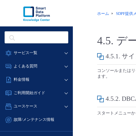
ホーム
SDPF提
4.5.
デ
サービス一覧
4.5.1.
サイ
データ利活用
よくある質問
コンソールまたはリ
クラウド/サーバー
ます。
データ利活用
料金情報
ネットワーク
クラウド/サーバー
料金シミュレーター
IoT
ご利用開始ガイド
ネットワーク
4.5.2.
DB
データ利活用
モニタリング/監査
■ 管理機能
IoT
ユースケース
クラウド/サーバー
サポート
- 管理機能
スタートメニューか
モニタリング/監査
- バックアップ
ネットワーク
管理機能
故障/メンテナンス情報
サポート
- セキュリティ・監査
■ セットアップガイド
IoT
すべてのメニューを見る
サービス稼働状況
管理機能
- データと分析
- 新規お申し込み方法