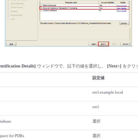
ntification Details]
ウィンドウで、以下の値を選択し、
[Next>]
をクリ
設定値
orcl.example.local
orcl
atabase
選択
space for PDBs
選択