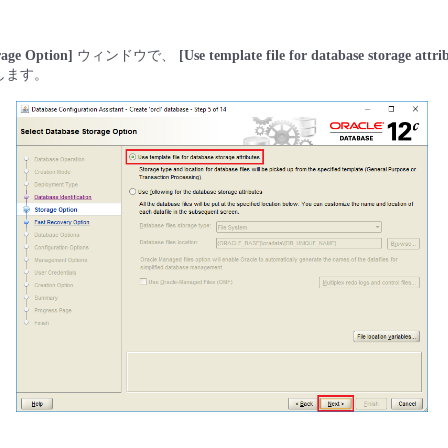
rage Option]
ウィンドウで、
[Use template file for database storage attri
します。