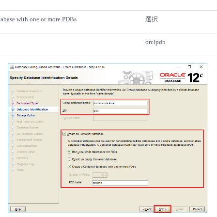
tabase with one or more PDBs
選択
orclpdb