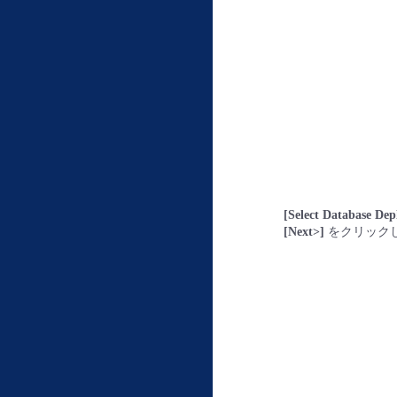
[Select Database De
[Next>]
をクリック