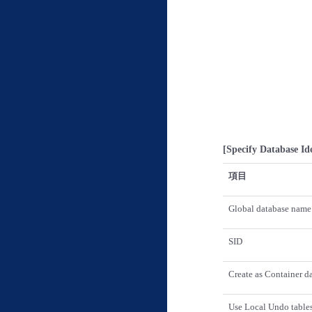
[Specify Database Ide
項目
Global database name
SID
Create as Container d
Use Local Undo table