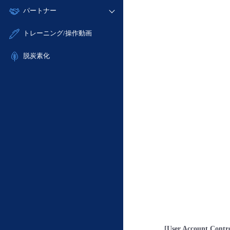
モニタリング/監査
故障/メンテナンス履歴
すべてのメニューを見る
パートナー
- IoT
- 初期設定・確認
サポート
メンテナンス予定
- マルチクラウド利用
- ユーザー機能の管理
販売パートナー向けプログラム
すべてのメニューを見る
トレーニング/操作動画
定期メンテナンス
- リモートワーク
- 登録情報の管理
協業パートナー
- ITインフラストラクチャー
脱炭素化
- APIリファレンス
- その他
■ 基本構築ガイド
- クラウド / サーバー
- Flexible InterConnect
- Flexible Remote Access
- vUTM2
[User Account Contr