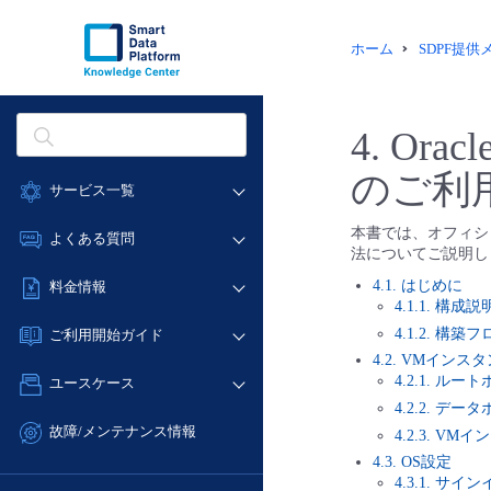
ホーム
SDPF提
4.
Oracl
のご利
サービス一覧
データ利活用
本書では、オフィシャルイメ
よくある質問
法についてご説明し
クラウド/サーバー
データ利活用
4.1. はじめに
料金情報
ネットワーク
4.1.1. 構成説
クラウド/サーバー
料金シミュレーター
IoT
4.1.2. 構築
ご利用開始ガイド
ネットワーク
データ利活用
4.2. VMインス
モニタリング/監査
■ 管理機能
IoT
4.2.1. ル
ユースケース
クラウド/サーバー
サポート
- 管理機能
4.2.2. デ
モニタリング/監査
- バックアップ
ネットワーク
管理機能
故障/メンテナンス情報
4.2.3. V
サポート
- セキュリティ・監査
■ セットアップガイド
IoT
すべてのメニューを見る
4.3. OS設定
サービス稼働状況
管理機能
4.3.1. サイ
- データと分析
- 新規お申し込み方法