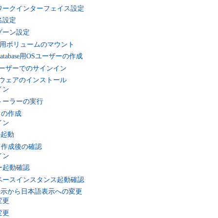
ネットワークインターフェイス設定
ト名設定
イムゾーン設定
tabase用ボリュームのマウント
cle Database用OSユーザーの作成
acleユーザーでのサインイン
eソフトウェアのインストール
ンイン
ンストーラーの実行
ースの作成
ンイン
Aの起動
ース作成後の確認
ンイン
スナー起動確認
データベースインスタンス起動確認
英語表示から日本語表示への変更
の変更
の変更