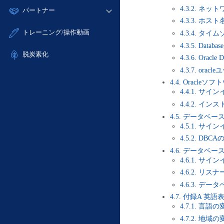
モニタリング/監査
故障/メンテナンス履歴
すべてのメニューを見る
4.3.2. 
パートナー
- IoT
- 初期設定・確認
サポート
4.3.3. ホス
メンテナンス予定
- マルチクラウド利用
- ユーザー機能の管理
販売パートナー向けプログラム
すべてのメニューを見る
トレーニング/操作動画
4.3.4. タ
定期メンテナンス
- リモートワーク
- 登録情報の管理
協業パートナー
4.3.5. Da
- ITインフラストラクチャー
脱炭素化
- APIリファレンス
4.3.6. Ora
- その他
4.3.7. or
■ 基本構築ガイド
4.4. Oracl
- クラウド / サーバー
4.4.1. サイ
4.4.2. イ
- Flexible InterConnect
4.5. データベ
- Flexible Remote Access
4.5.1. サイ
- vUTM2
4.5.2. DBC
4.6. データベ
4.6.1. サイ
4.6.2. リ
4.6.3. 
4.7. 付録A 
4.7.1. 言語
4.7.2. 地域