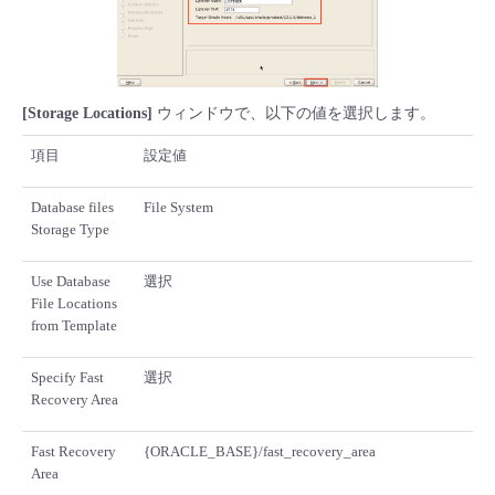
[Storage Locations]
ウィンドウで、以下の値を選択します。
項目
設定値
Database files
File System
Storage Type
Use Database
選択
File Locations
from Template
Specify Fast
選択
Recovery Area
Fast Recovery
{ORACLE_BASE}/fast_recovery_area
Area