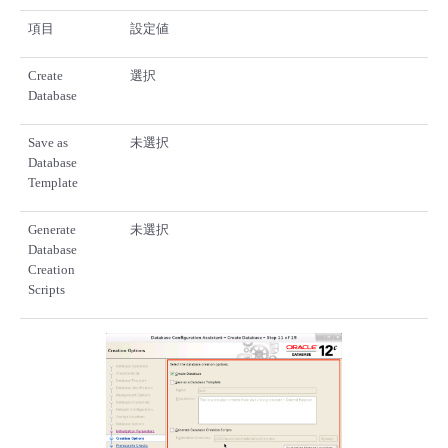
項目
設定値
Create
選択
Database
Save as
未選択
Database
Template
Generate
未選択
Database
Creation
Scripts