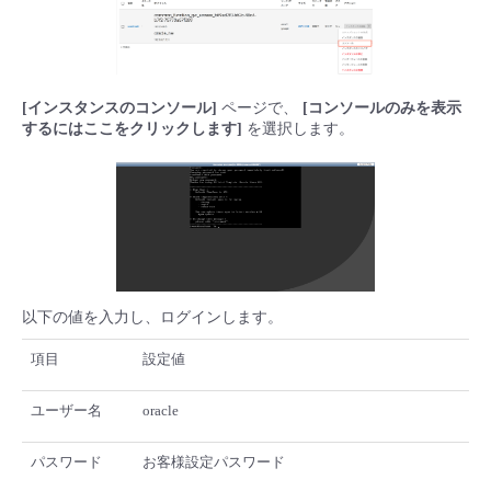
■ セットアップガイド
パートナー
- データと分析
管理機能
サポート
IoT
故障/メンテナンス履歴
- 新規お申し込み方法
販売パートナー向けプログラム
[インスタンスのコンソール]
ページで、
[コンソールのみを表示
トレーニング/操作動画
- IoT
すべてのメニューを見る
管理機能
モニタリング/監査
メンテナンス予定
するにはここをクリックします]
を選択します。
- 初期設定・確認
協業パートナー
脱炭素化
- マルチクラウド利用
すべてのメニューを見る
サポート
定期メンテナンス
- ユーザー機能の管理
- リモートワーク
すべてのメニューを見る
- 登録情報の管理
- ITインフラストラクチャー
- APIリファレンス
以下の値を入力し、ログインします。
項目
設定値
- その他
■ 基本構築ガイド
ユーザー名
oracle
- クラウド / サーバー
パスワード
お客様設定パスワード