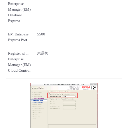
Enterprise
Manager (EM)
Database
Express
EM Database
5500
Express Port
Register with
未選択
Enterprise
Manager (EM)
Cloud Control