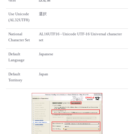
Use Unicode
選択
(AL32UTF8)
National
AL16UTF16 - Unicode UTF-16 Universal character
Character Set
set
Default
Japanese
Language
Default
Japan
Territory