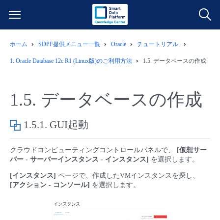
ホーム
SDPF提供メニュー一覧
Oracle
チュートリアル
サービス一覧
1.
Oracle Database 12c R1 (Linux版)のご利用方法
1.5.
データベースの作成
データ利活用
よくある質問
1.5.
データベースの作成
クラウド/サーバー
データ利活用
料金情報
1.5.1.
GUI起動
ネットワーク
クラウド/サーバー
料金シミュレーター
ご利用開始ガイド
クラウドコンピューティングコントロールパネルで、
[仮想サー
バー - サーバーインスタンス - インスタンス]
を選択します。
■ 管理機能
IoT
ネットワーク
データ利活用
ユースケース
[インスタンス]
ページで、作成したVMインスタンスを探し、
[アクション - コンソール]
を選択します。
- 管理機能
- バックアップ
モニタリング/監査
IoT
クラウド/サーバー
故障/メンテナンス情報
- セキュリティ・監査
サポート
モニタリング/監査
ネットワーク
サービス稼働状況