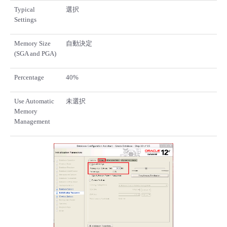
Typical
選択
Settings
Memory Size
自動決定
(SGA and PGA)
Percentage
40%
Use Automatic
未選択
Memory
Management