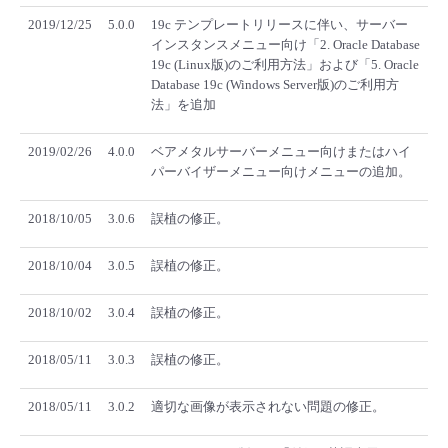
■ セットアップガイド
2019/12/25
5.0.0
19c テンプレートリリースに伴い、サーバー
パートナー
インスタンスメニュー向け「2. Oracle Database
- データと分析
管理機能
サポート
IoT
故障/メンテナンス履歴
19c (Linux版)のご利用方法」および「5. Oracle
- 新規お申し込み方法
Database 19c (Windows Server版)のご利用方
販売パートナー向けプログラム
トレーニング/操作動画
法」を追加
- IoT
すべてのメニューを見る
管理機能
モニタリング/監査
メンテナンス予定
- 初期設定・確認
2019/02/26
4.0.0
ベアメタルサーバーメニュー向けまたはハイ
協業パートナー
脱炭素化
- マルチクラウド利用
すべてのメニューを見る
サポート
定期メンテナンス
パーバイザーメニュー向けメニューの追加。
- ユーザー機能の管理
- リモートワーク
2018/10/05
3.0.6
誤植の修正。
すべてのメニューを見る
- 登録情報の管理
2018/10/04
3.0.5
誤植の修正。
- ITインフラストラクチャー
- APIリファレンス
2018/10/02
3.0.4
誤植の修正。
- その他
2018/05/11
3.0.3
誤植の修正。
■ 基本構築ガイド
2018/05/11
3.0.2
適切な画像が表示されない問題の修正。
- クラウド / サーバー