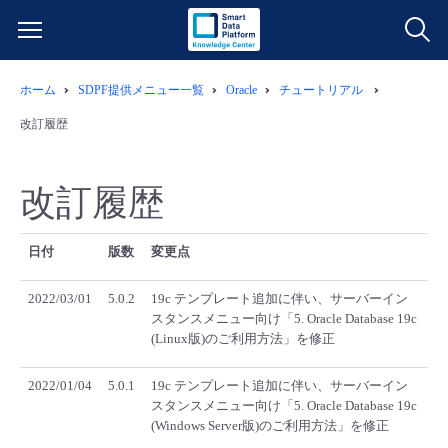
ホーム
SDPF提供メニュー一覧
Oracle
チュートリアル
サービス一覧
改訂履歴
データ利活用
よくある質問
改訂履歴
クラウド/サーバー
データ利活用
料金情報
日付
版数
変更点
ネットワーク
クラウド/サーバー
料金シミュレーター
ご利用開始ガイド
2022/03/01
5.0.2
19c テンプレート追加に伴い、サーバーイン
スタンスメニュー向け「5. Oracle Database 19c
■ 管理機能
IoT
ネットワーク
データ利活用
ユースケース
(Linux版)のご利用方法」を修正
- 管理機能
- バックアップ
モニタリング/監査
IoT
クラウド/サーバー
2022/01/04
5.0.1
19c テンプレート追加に伴い、サーバーイン
故障/メンテナンス情報
スタンスメニュー向け「5. Oracle Database 19c
(Windows Server版)のご利用方法」を修正
- セキュリティ・監査
サポート
モニタリング/監査
ネットワーク
サービス稼働状況