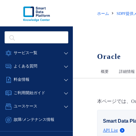
ホーム
SDPF提
サービス一覧
Oracle
データ利活用
よくある質問
概要
詳細情報
クラウド/サーバー
データ利活用
料金情報
ネットワーク
クラウド/サーバー
料金シミュレーター
IoT
ご利用開始ガイド
ネットワーク
データ利活用
モニタリング/監査
本ページでは、Or
■ 管理機能
IoT
ユースケース
クラウド/サーバー
サポート
- 管理機能
モニタリング/監査
- バックアップ
ネットワーク
管理機能
故障/メンテナンス情報
Smart Data Pla
サポート
- セキュリティ・監査
■ セットアップガイド
IoT
すべてのメニューを見る
API List
サービス稼働状況
管理機能
- データと分析
- 新規お申し込み方法