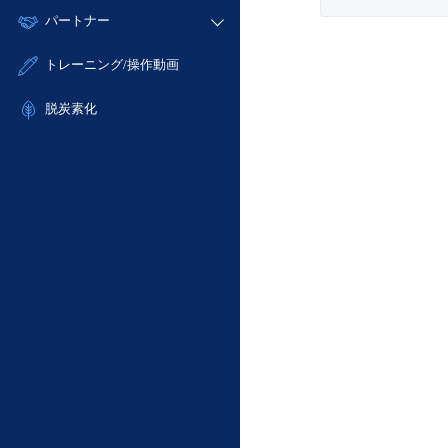
モニタリング/監査
故障/メンテナンス履歴
すべてのメニューを見る
パートナー
- IoT
- 初期設定・確認
サポート
メンテナンス予定
- マルチクラウド利用
- ユーザー機能の管理
販売パートナー向けプログラム
すべてのメニューを見る
トレーニング/操作動画
定期メンテナンス
- リモートワーク
- 登録情報の管理
協業パートナー
- ITインフラストラクチャー
脱炭素化
- APIリファレンス
- その他
■ 基本構築ガイド
- クラウド / サーバー
- Flexible InterConnect
- Flexible Remote Access
- vUTM2