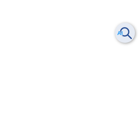
ヘルプ
よくある質問
お問い合わせ
トレーニング/操作動画
法的情報・信頼性
サービス利用規約・SLA