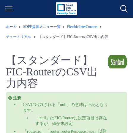
ホーム
SDPF提供メニュー一覧
Flexible InterConnect
サービス一覧
チュートリアル
【スタンダード】FIC-RouterのCSV出力内容
データ利活用
よくある質問
【スタンダード】
クラウド/サーバー
データ利活用
料金情報
FIC-RouterのCSV出
力内容
ネットワーク
クラウド/サーバー
料金シミュレーター
ご利用開始ガイド
■ 管理機能
IoT
ネットワーク
データ利活用
注釈
ユースケース
CSVに出力される「null」の意味は下記となり
ます。
- 管理機能
- バックアップ
モニタリング/監査
IoT
クラウド/サーバー
故障/メンテナンス情報
「null」はFIC-Routerに設定項目は存在
するが、値が未設定
- セキュリティ・監査
「router.id」「router.routerResourceType」以降
サポート
モニタリング/監査
ネットワーク
サービス稼働状況