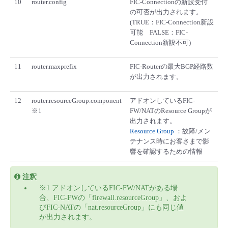
10
router.config
FIC-Connectionの新設受付
の可否が出力されます。
(TRUE：FIC-Connection新設
可能 FALSE：FIC-
Connection新設不可)
11
router.maxprefix
FIC-Routerの最大BGP経路数
が出力されます。
12
router.resourceGroup.component
アドオンしているFIC-
※1
FW/NATのResource Groupが
出力されます。
Resource Group
：故障/メン
テナンス時にお客さまで影
響を確認するための情報
注釈
※1 アドオンしているFIC-FW/NATがある場
合、FIC-FWの「firewall.resourceGroup」、およ
びFIC-NATの「nat.resourceGroup」にも同じ値
が出力されます。