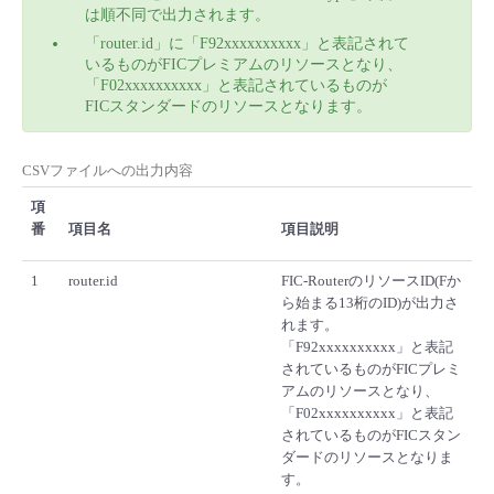
■ セットアップガイド
は順不同で出力されます。
「router.id」に「F92xxxxxxxxxx」と表記されて
パートナー
- データと分析
管理機能
サポート
IoT
故障/メンテナンス履歴
いるものがFICプレミアムのリソースとなり、
- 新規お申し込み方法
「F02xxxxxxxxxx」と表記されているものが
販売パートナー向けプログラム
FICスタンダードのリソースとなります。
トレーニング/操作動画
- IoT
すべてのメニューを見る
管理機能
モニタリング/監査
メンテナンス予定
- 初期設定・確認
協業パートナー
CSVファイルへの出力内容
脱炭素化
- マルチクラウド利用
すべてのメニューを見る
サポート
定期メンテナンス
- ユーザー機能の管理
項
番
項目名
項目説明
- リモートワーク
すべてのメニューを見る
- 登録情報の管理
1
router.id
FIC-RouterのリソースID(Fか
- ITインフラストラクチャー
ら始まる13桁のID)が出力さ
- APIリファレンス
れます。
「F92xxxxxxxxxx」と表記
- その他
されているものがFICプレミ
アムのリソースとなり、
■ 基本構築ガイド
「F02xxxxxxxxxx」と表記
されているものがFICスタン
ダードのリソースとなりま
- クラウド / サーバー
す。