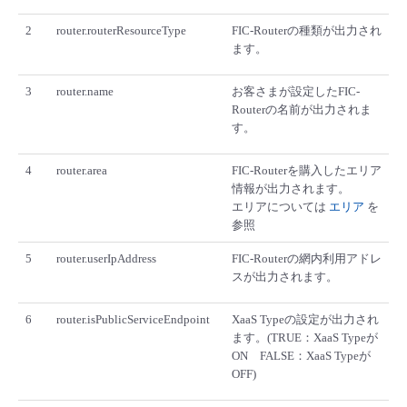
- Flexible InterConnect
2
router.routerResourceType
FIC-Routerの種類が出力され
ます。
- Flexible Remote Access
3
router.name
お客さまが設定したFIC-
Routerの名前が出力されま
- vUTM2
す。
4
router.area
FIC-Routerを購入したエリア
情報が出力されます。
エリアについては
エリア
を
参照
5
router.userIpAddress
FIC-Routerの網内利用アドレ
スが出力されます。
6
router.isPublicServiceEndpoint
XaaS Typeの設定が出力され
ます。(TRUE：XaaS Typeが
ON FALSE：XaaS Typeが
OFF)