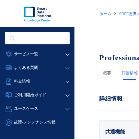
ホーム
SDPF提
サービス一覧
Profession
データ利活用
よくある質問
概要
詳細情報
クラウド/サーバー
データ利活用
料金情報
ネットワーク
クラウド/サーバー
料金シミュレーター
IoT
ご利用開始ガイド
ネットワーク
詳細情報
データ利活用
モニタリング/監査
■ 管理機能
IoT
ユースケース
クラウド/サーバー
サポート
- 管理機能
モニタリング/監査
- バックアップ
ネットワーク
管理機能
故障/メンテナンス情報
サポート
- セキュリティ・監査
■ セットアップガイド
IoT
すべてのメニューを見る
共通機能
サービス稼働状況
管理機能
- データと分析
- 新規お申し込み方法