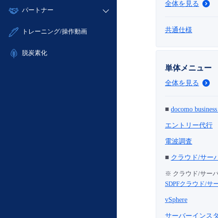
モニタリング/監査
全体を見る
故障/メンテナンス履歴
すべてのメニューを見る
パートナー
- IoT
- 初期設定・確認
サポート
メンテナンス予定
- マルチクラウド利用
- ユーザー機能の管理
販売パートナー向けプログラム
すべてのメニューを見る
共通仕様
トレーニング/操作動画
定期メンテナンス
- リモートワーク
- 登録情報の管理
協業パートナー
- ITインフラストラクチャー
脱炭素化
- APIリファレンス
- その他
単体メニュー
■ 基本構築ガイド
全体を見る
- クラウド / サーバー
- Flexible InterConnect
■
docomo busine
- Flexible Remote Access
エントリー代行
- vUTM2
電波調査
■
クラウド/サー
※ クラウド/サ
SDPFクラウド/
vSphere
サーバーインス