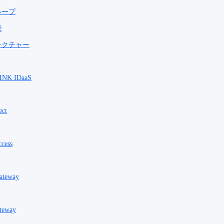
ループ
能
レクチャー
RINK IDaaS
ect
ccess
Gateway
ateway