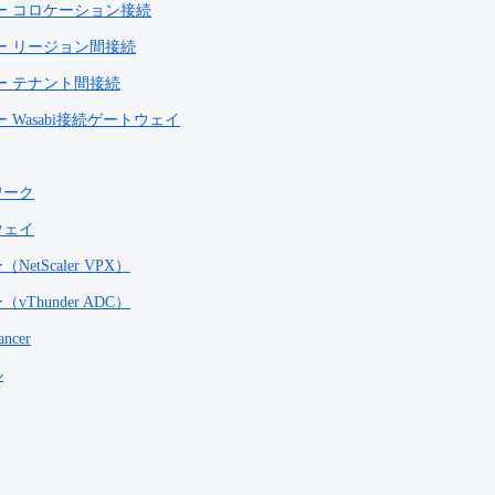
ー コロケーション接続
ー リージョン間接続
ー テナント間接続
 Wasabi接続ゲートウェイ
ワーク
ウェイ
tScaler VPX）
Thunder ADC）
ancer
ル