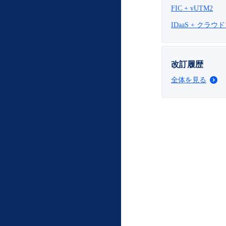
FIC + vUTM2
IDaaS + クラウドプ
改訂履歴
全体を見る