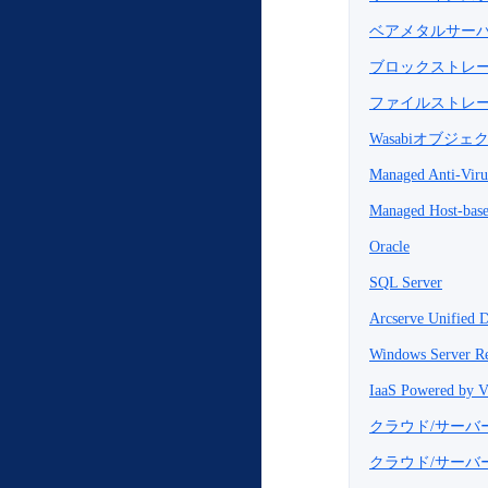
ベアメタルサー
ブロックストレ
ファイルストレ
Wasabiオブジ
Managed Anti-Viru
Managed Host-base
Oracle
SQL Server
Arcserve Unified D
Windows Server R
IaaS Powered by 
クラウド/サーバ
クラウド/サーバー F