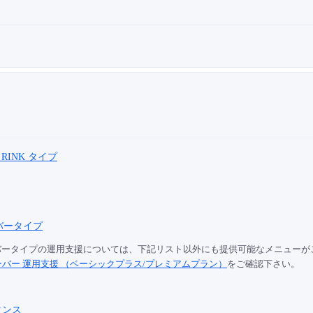
ss RINK タイプ
バータイプ
ーバータイプの運用支援については、下記リスト以外にも提供可能なメニューが
サーバー 運用支援 （ベーシックプラス/プレミアムプラン）
をご確認下さい。
タンス