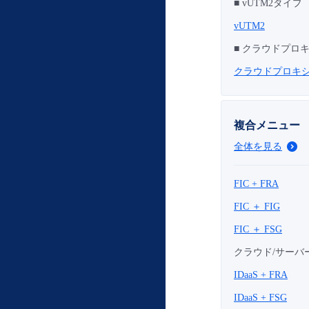
■ vUTM2タイプ
vUTM2
■ クラウドプロキシ f
クラウドプロキシ for 
複合メニュー
全体を見る
FIC + FRA
FIC ＋ FIG
FIC ＋ FSG
クラウド/サーバ
IDaaS + FRA
IDaaS + FSG