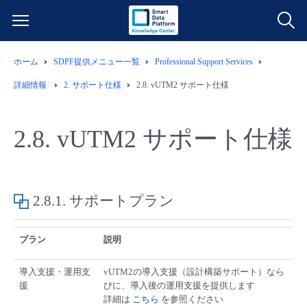
ホーム
SDPF提供メニュー一覧
Professional Support Services
サービス一覧
詳細情報
2.
サポート仕様
2.8.
vUTM2 サポート仕様
データ利活用
よくある質問
2.8.
vUTM2 サポート仕様
クラウド/サーバー
データ利活用
料金情報
ネットワーク
クラウド/サーバー
料金シミュレーター
ご利用開始ガイド
2.8.1.
サポートプラン
■ 管理機能
IoT
ネットワーク
データ利活用
ユースケース
プラン
説明
- 管理機能
- バックアップ
モニタリング/監査
IoT
クラウド/サーバー
故障/メンテナンス情報
導入支援・運用支
vUTM2の導入支援（設計構築サポート）なら
援
びに、導入後の運用支援を提供します
詳細は
こちら
を参照ください
- セキュリティ・監査
サポート
モニタリング/監査
ネットワーク
サービス稼働状況