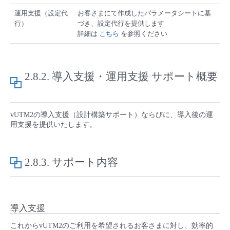
■ セットアップガイド
運用支援（設定代
お客さまにて作成したパラメータシートに基
パートナー
行）
づき、設定代行を提供します
- データと分析
管理機能
サポート
IoT
故障/メンテナンス履歴
- 新規お申し込み方法
詳細は
こちら
を参照ください
販売パートナー向けプログラム
トレーニング/操作動画
- IoT
すべてのメニューを見る
管理機能
モニタリング/監査
メンテナンス予定
- 初期設定・確認
2.8.2.
導入支援・運用支援 サポート概要
協業パートナー
脱炭素化
- マルチクラウド利用
すべてのメニューを見る
サポート
定期メンテナンス
- ユーザー機能の管理
- リモートワーク
vUTM2の導入支援（設計構築サポート）ならびに、導入後の運
すべてのメニューを見る
- 登録情報の管理
用支援を提供いたします。
- ITインフラストラクチャー
- APIリファレンス
2.8.3.
サポート内容
- その他
■ 基本構築ガイド
導入支援
- クラウド / サーバー
これからvUTM2のご利用を希望されるお客さまに対し、効率的