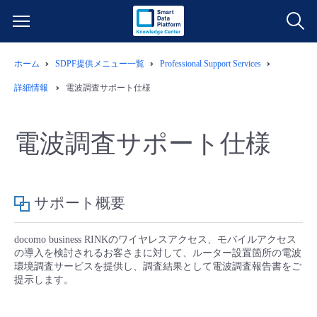
ホーム
SDPF提供メニュー一覧
Professional Support Services
サービス一覧
詳細情報
電波調査サポート仕様
データ利活用
よくある質問
電波調査サポート仕様
クラウド/サーバー
データ利活用
料金情報
ネットワーク
クラウド/サーバー
料金シミュレーター
ご利用開始ガイド
サポート概要
■ 管理機能
IoT
ネットワーク
データ利活用
ユースケース
docomo business RINKのワイヤレスアクセス、モバイルアクセス
の導入を検討されるお客さまに対して、ルーター設置箇所の電波
環境調査サービスを提供し、調査結果として電波調査報告書をご
- 管理機能
- バックアップ
モニタリング/監査
IoT
クラウド/サーバー
故障/メンテナンス情報
提示します。
- セキュリティ・監査
サポート
モニタリング/監査
ネットワーク
サービス稼働状況