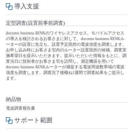
■ セットアップガイド
導入支援
パートナー
- データと分析
管理機能
サポート
IoT
故障/メンテナンス履歴
- 新規お申し込み方法
定型調査(設置前事前調査)
販売パートナー向けプログラム
トレーニング/操作動画
- IoT
すべてのメニューを見る
管理機能
モニタリング/監査
メンテナンス予定
docomo business RINKのワイヤレスアクセス、モバイルアクセス
- 初期設定・確認
の導入を検討されるお客さまに対して、docomo business RINKル
ーターの設置に先立ち、設置予定箇所の電波強度を調査します。
協業パートナー
脱炭素化
- マルチクラウド利用
お申し込み時にお客さま宅内のルーター設置箇所の候補、調査実
すべてのメニューを見る
サポート
定期メンテナンス
- ユーザー機能の管理
施希望日を提示いただきます。提示いただいた情報をもとに、調
査当日に技術者がお客さま宅を訪問し、測定機器を用いて
- リモートワーク
docomo business RINKルーターが捕捉する電波周波数帯域の電波
すべてのメニューを見る
- 登録情報の管理
強度を調査します。調査完了後概ね1週間で調査結果をご提示し
ます。
- ITインフラストラクチャー
- APIリファレンス
- その他
納品物
■ 基本構築ガイド
電波調査報告書
サポート範囲
- クラウド / サーバー