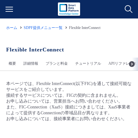
ホーム
SDPF提供メニュー一覧
Flexible InterConnect
サービス一覧
データ利活用
Flexible InterConnect
よくある質問
概要
詳細情報
プランと料金
チュートリアル
APIリファレンス
クラウド/サーバー
データ利活用
料金情報
ネットワーク
クラウド/サーバー
料金シミュレーター
本ページでは、Flexible InterConnect(以下FIC)を通して接続可能な
ご利用開始ガイド
サービスをご紹介しています。
接続するサービスについては、FICの契約に含まれません。
■ 管理機能
IoT
ネットワーク
データ利活用
お申し込みについては、営業担当へお問い合わせください。
ユースケース
また、FIC-Connection（XaaS）接続につきましては、XaaS事業者
によって提供するConnectionの帯域品目が異なります。
- 管理機能
- バックアップ
モニタリング/監査
IoT
クラウド/サーバー
お申し込みについては、接続事業者にお問い合わせください。
故障/メンテナンス情報
- セキュリティ・監査
サポート
モニタリング/監査
ネットワーク
サービス稼働状況