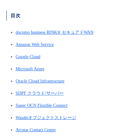
■ セットアップガイド
パートナー
- データと分析
目次
管理機能
サポート
IoT
故障/メンテナンス履歴
- 新規お申し込み方法
販売パートナー向けプログラム
トレーニング/操作動画
docomo business RINK® セキュアドWAN
- IoT
すべてのメニューを見る
管理機能
モニタリング/監査
メンテナンス予定
- 初期設定・確認
Amazon Web Service
協業パートナー
脱炭素化
- マルチクラウド利用
すべてのメニューを見る
サポート
定期メンテナンス
- ユーザー機能の管理
Google Cloud
- リモートワーク
Microsoft Azure
すべてのメニューを見る
- 登録情報の管理
Oracle Cloud Infrastructure
- ITインフラストラクチャー
- APIリファレンス
SDPF クラウド/サーバー
- その他
Super OCN Flexible Connect
■ 基本構築ガイド
Wasabiオブジェクトストレージ
Arcstar Contact Center
- クラウド / サーバー