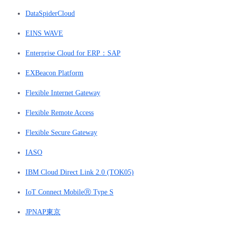
DataSpiderCloud
EINS WAVE
Enterprise Cloud for ERP：SAP
EXBeacon Platform
Flexible Internet Gateway
Flexible Remote Access
Flexible Secure Gateway
IASO
IBM Cloud Direct Link 2.0 (TOK05)
IoT Connect MobileⓇ Type S
JPNAP東京