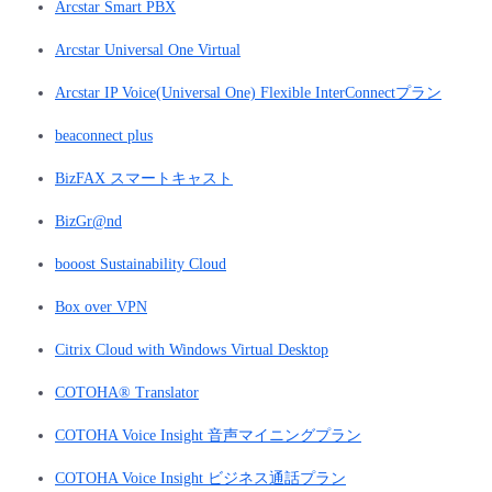
Arcstar Smart PBX
- Flexible InterConnect
Arcstar Universal One Virtual
- Flexible Remote Access
Arcstar IP Voice(Universal One) Flexible InterConnectプラン
beaconnect plus
- vUTM2
BizFAX スマートキャスト
BizGr@nd
booost Sustainability Cloud
Box over VPN
Citrix Cloud with Windows Virtual Desktop
COTOHA® Translator
COTOHA Voice Insight 音声マイニングプラン
COTOHA Voice Insight ビジネス通話プラン