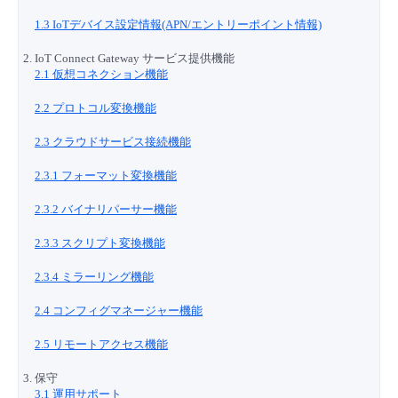
■ セットアップガイド
1.3 IoTデバイス設定情報(APN/エントリーポイント情報)
パートナー
- データと分析
管理機能
サポート
IoT
故障/メンテナンス履歴
- 新規お申し込み方法
IoT Connect Gateway サービス提供機能
2.1 仮想コネクション機能
販売パートナー向けプログラム
トレーニング/操作動画
- IoT
すべてのメニューを見る
管理機能
モニタリング/監査
メンテナンス予定
- 初期設定・確認
2.2 プロトコル変換機能
協業パートナー
脱炭素化
2.3 クラウドサービス接続機能
- マルチクラウド利用
すべてのメニューを見る
サポート
定期メンテナンス
- ユーザー機能の管理
2.3.1 フォーマット変換機能
- リモートワーク
すべてのメニューを見る
- 登録情報の管理
2.3.2 バイナリパーサー機能
- ITインフラストラクチャー
2.3.3 スクリプト変換機能
- APIリファレンス
2.3.4 ミラーリング機能
- その他
2.4 コンフィグマネージャー機能
■ 基本構築ガイド
2.5 リモートアクセス機能
- クラウド / サーバー
保守
3.1 運用サポート