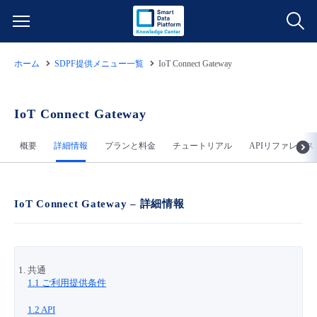
ホーム
SDPF提供メニュー一覧
IoT Connect Gateway
サービス一覧
データ利活用
IoT Connect Gateway
よくある質問
概要
詳細情報
プランと料金
チュートリアル
APIリファレンス
クラウド/サーバー
データ利活用
料金情報
ネットワーク
クラウド/サーバー
料金シミュレーター
ご利用開始ガイド
IoT Connect Gateway – 詳細情報
■ 管理機能
IoT
ネットワーク
データ利活用
ユースケース
共通
- 管理機能
- バックアップ
モニタリング/監査
IoT
クラウド/サーバー
故障/メンテナンス情報
1.1 ご利用提供条件
1.2 API
- セキュリティ・監査
サポート
モニタリング/監査
ネットワーク
サービス稼働状況