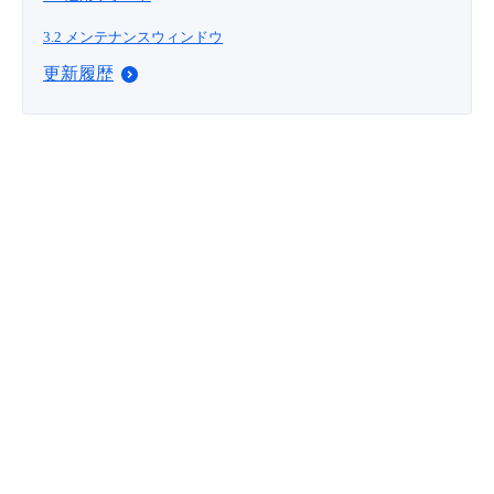
- Flexible InterConnect
3.2 メンテナンスウィンドウ
更新履歴
- Flexible Remote Access
- vUTM2