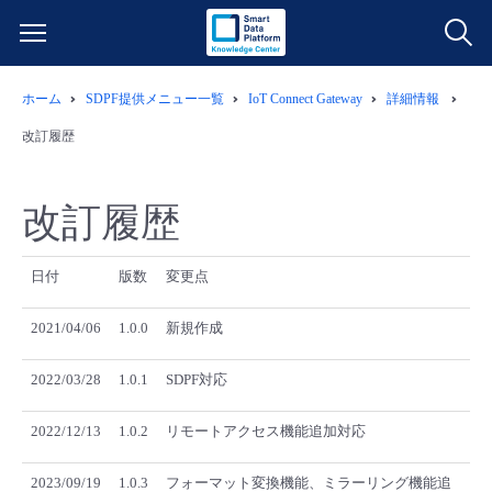
ホーム
SDPF提供メニュー一覧
IoT Connect Gateway
詳細情報
サービス一覧
改訂履歴
データ利活用
よくある質問
改訂履歴
クラウド/サーバー
データ利活用
料金情報
日付
版数
変更点
ネットワーク
クラウド/サーバー
料金シミュレーター
ご利用開始ガイド
2021/04/06
1.0.0
新規作成
■ 管理機能
IoT
ネットワーク
データ利活用
ユースケース
2022/03/28
1.0.1
SDPF対応
- 管理機能
- バックアップ
モニタリング/監査
IoT
クラウド/サーバー
故障/メンテナンス情報
2022/12/13
1.0.2
リモートアクセス機能追加対応
2023/09/19
1.0.3
フォーマット変換機能、ミラーリング機能追
- セキュリティ・監査
サポート
モニタリング/監査
ネットワーク
サービス稼働状況