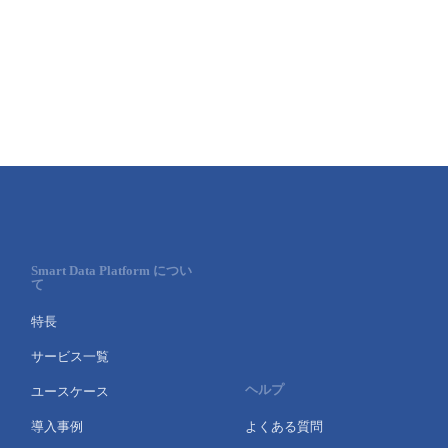
- Flexible InterConnect
- Flexible Remote Access
- vUTM2
Smart Data Platform につい
て
特長
サービス一覧
ヘルプ
ユースケース
導入事例
よくある質問