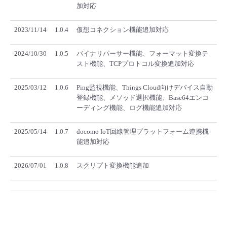
■ セットアップガイド
加対応
パートナー
- データと分析
管理機能
サポート
IoT
故障/メンテナンス履歴
2023/11/14
1.0.4
仮想コネクション機能追加対応
- 新規お申し込み方法
販売パートナー向けプログラム
トレーニング/操作動画
- IoT
2024/10/30
1.0.5
バイナリパーサー機能、フォーマット変換テ
すべてのメニューを見る
管理機能
モニタリング/監査
メンテナンス予定
- 初期設定・確認
スト機能、TCPプロトコル変換追加対応
協業パートナー
脱炭素化
- マルチクラウド利用
すべてのメニューを見る
サポート
定期メンテナンス
2025/03/12
1.0.6
Ping監視機能、Things Cloud向けデバイス自動
- ユーザー機能の管理
登録機能、メソッド選択機能、Base64エンコ
ーディング機能、ログ機能追加対応
- リモートワーク
すべてのメニューを見る
- 登録情報の管理
2025/05/14
1.0.7
docomo IoT回線管理プラットフォーム連携機
- ITインフラストラクチャー
能追加対応
- APIリファレンス
2026/07/01
1.0.8
スクリプト変換機能追加
- その他
■ 基本構築ガイド
- クラウド / サーバー