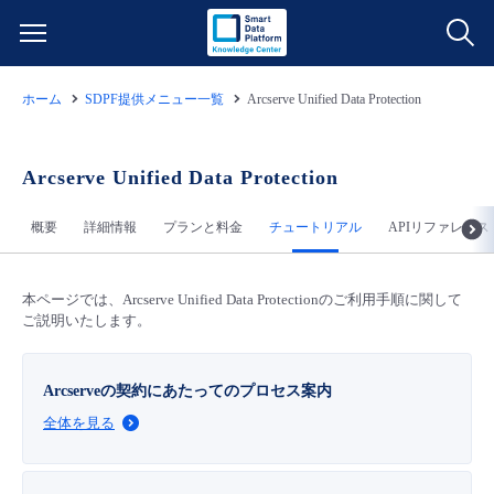
ホーム
SDPF提供メニュー一覧
Arcserve Unified Data Protection
サービス一覧
データ利活用
Arcserve Unified Data Protection
よくある質問
概要
詳細情報
プランと料金
チュートリアル
APIリファレンス
クラウド/サーバー
データ利活用
料金情報
ネットワーク
クラウド/サーバー
料金シミュレーター
本ページでは、Arcserve Unified Data Protectionのご利用手順に関して
ご利用開始ガイド
ご説明いたします。
■ 管理機能
IoT
ネットワーク
データ利活用
ユースケース
Arcserveの契約にあたってのプロセス案内
- 管理機能
全体を見る
- バックアップ
モニタリング/監査
IoT
クラウド/サーバー
故障/メンテナンス情報
- セキュリティ・監査
サポート
モニタリング/監査
ネットワーク
サービス稼働状況