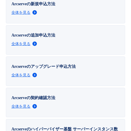
■ セットアップガイド
Arcserveの新規申込方法
全体を見る
パートナー
- データと分析
管理機能
サポート
IoT
故障/メンテナンス履歴
- 新規お申し込み方法
販売パートナー向けプログラム
トレーニング/操作動画
- IoT
すべてのメニューを見る
管理機能
モニタリング/監査
メンテナンス予定
Arcserveの追加申込方法
- 初期設定・確認
全体を見る
協業パートナー
脱炭素化
- マルチクラウド利用
すべてのメニューを見る
サポート
定期メンテナンス
- ユーザー機能の管理
- リモートワーク
すべてのメニューを見る
Arcserveのアップグレード申込方法
- 登録情報の管理
全体を見る
- ITインフラストラクチャー
- APIリファレンス
- その他
Arcserveの契約確認方法
■ 基本構築ガイド
全体を見る
- クラウド / サーバー
Arcserveのハイパーバイザー基盤 サーバーインスタンス数