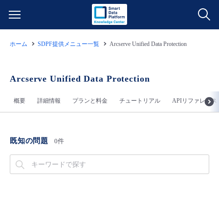
ホーム
SDPF提供メニュー一覧
Arcserve Unified Data Protection
サービス一覧
データ利活用
Arcserve Unified Data Protection
よくある質問
概要
詳細情報
プランと料金
チュートリアル
APIリファレンス
クラウド/サーバー
データ利活用
料金情報
ネットワーク
クラウド/サーバー
料金シミュレーター
ご利用開始ガイド
既知の問題
0件
■ 管理機能
IoT
ネットワーク
データ利活用
ユースケース
- 管理機能
- バックアップ
モニタリング/監査
IoT
クラウド/サーバー
故障/メンテナンス情報
- セキュリティ・監査
サポート
モニタリング/監査
ネットワーク
サービス稼働状況