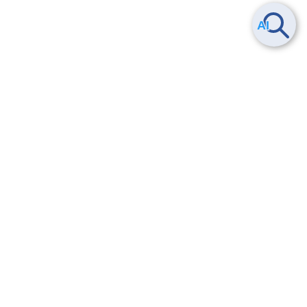
Smart Data Platform につい
ヘルプ
て
よくある質問
特長
お問い合わせ
サービス一覧
トレーニング/操作動画
ユースケース
導入事例
法的情報・信頼性
料金情報
サービス利用規約・SLA
お知らせ
セキュリティ&コンプライア
ンス
パートナー