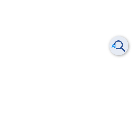
Smart Data Platform につい
ヘルプ
て
よくある質問
特長
お問い合わせ
サービス一覧
トレーニング/操作動画
ユースケース
導入事例
法的情報・信頼性