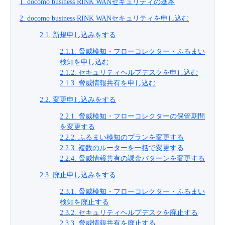
1. docomo business RINK WANセキュリティの基本
■ セットアップガイド
2. docomo business RINK WANセキュリティを申し込む
パートナー
- データと分析
管理機能
サポート
IoT
故障/メンテナンス履歴
- 新規お申し込み方法
2.1. 新規申し込みをする
販売パートナー向けプログラム
トレーニング/操作動画
2.1.1. 脅威検知・フローコレクター・ふるまい
- IoT
すべてのメニューを見る
管理機能
モニタリング/監査
メンテナンス予定
- 初期設定・確認
検知を申し込む
2.1.2. セキュリティヘルプデスクを申し込む
協業パートナー
脱炭素化
- マルチクラウド利用
2.1.3. 脅威情報共有を申し込む
すべてのメニューを見る
サポート
定期メンテナンス
- ユーザー機能の管理
2.2. 変更申し込みをする
- リモートワーク
すべてのメニューを見る
2.2.1. 脅威検知・フローコレクターの保管期間
- 登録情報の管理
を変更する
- ITインフラストラクチャー
2.2.2. ふるまい検知のプランを変更する
- APIリファレンス
2.2.3. 複数のルーターを一括で変更する
2.2.4. 脅威情報共有の課金パターンを変更する
- その他
2.3. 廃止申し込みをする
■ 基本構築ガイド
2.3.1. 脅威検知・フローコレクター
・ふるまい
検知
を廃止する
- クラウド / サーバー
2.3.2. セキュリティヘルプデスクを廃止する
2.3.3. 脅威情報共有を廃止する