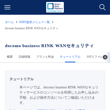
ホーム
SDPF提供メニュー一覧
サービス一覧
docomo business RINK WANセキュリティ
データ利活用
よくある質問
docomo business RINK WANセキュリティ
クラウド/サーバー
データ利活用
料金情報
概要
詳細情報
プランと料金
チュートリアル
APIリファレンス
ネットワーク
クラウド/サーバー
料金シミュレーター
ご利用開始ガイド
チュートリアル
■ 管理機能
IoT
ネットワーク
データ利活用
ユースケース
本ページでは、docomo business RINK WANセキュリ
ティサービスのコンソールを利用したお申し込みの
- 管理機能
- バックアップ
モニタリング/監査
IoT
クラウド/サーバー
故障/メンテナンス情報
手順、および操作方法についてご確認いただけま
す。
- セキュリティ・監査
サポート
モニタリング/監査
ネットワーク
サービス稼働状況