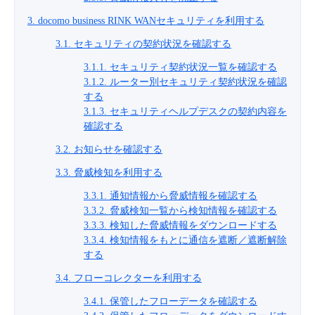
- Flexible InterConnect
3. docomo business RINK WANセキュリティを利用する
3.1. セキュリティの契約状況を確認する
- Flexible Remote Access
3.1.1. セキュリティ契約状況一覧を確認する
3.1.2. ルーター別セキュリティ契約状況を確認
する
- vUTM2
3.1.3. セキュリティヘルプデスクの契約内容を
確認する
3.2.
お知らせを確認する
3.3. 脅威検知を利用する
3.3.1. 通知情報から脅威情報を確認する
3.3.2. 脅威検知一覧から検知情報を確認する
3.3.3. 検知した脅威情報をダウンロードする
3.3.4. 検知情報をもとに通信を遮断／遮断解除
する
3.4. フローコレクターを利用する
3.4.1. 保管したフローデータを確認する