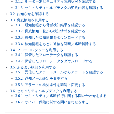
3.1.2. ルーター別セキュリティ契約状況を確認する
■ セットアップガイド
3.1.3. セキュリティヘルプデスクの契約内容を確認する
パートナー
- データと分析
管理機能
サポート
IoT
故障/メンテナンス履歴
3.2. お知らせを確認する
- 新規お申し込み方法
3.3. 脅威検知を利用する
販売パートナー向けプログラム
3.3.1. 通知情報から脅威検知結果を確認する
トレーニング/操作動画
- IoT
すべてのメニューを見る
管理機能
モニタリング/監査
メンテナンス予定
- 初期設定・確認
3.3.2. 脅威検知一覧から検知情報を確認する
3.3.3. 検知した脅威情報をダウンロードする
協業パートナー
脱炭素化
- マルチクラウド利用
すべてのメニューを見る
サポート
定期メンテナンス
3.3.4. 検知情報をもとに通信を遮断／遮断解除する
- ユーザー機能の管理
3.4. フローコレクターを利用する
3.4.1. 保管したフローデータを確認する
- リモートワーク
すべてのメニューを見る
- 登録情報の管理
3.4.2. 保管したフローデータをダウンロードする
3.5. ふるまい検知を利用する
- ITインフラストラクチャー
3.5.1. 受信したアラートメールからアラートを確認する
- APIリファレンス
3.5.2. 通知メール設定を変更する
- その他
3.5.3. アラートの検知条件を確認・変更する
3.6. セキュリティヘルプデスクを利用する
■ 基本構築ガイド
3.6.1. セキュリティ／遮断代行に関する問い合わせをする
3.6.2. サイバー保険に関する問い合わせをする
- クラウド / サーバー