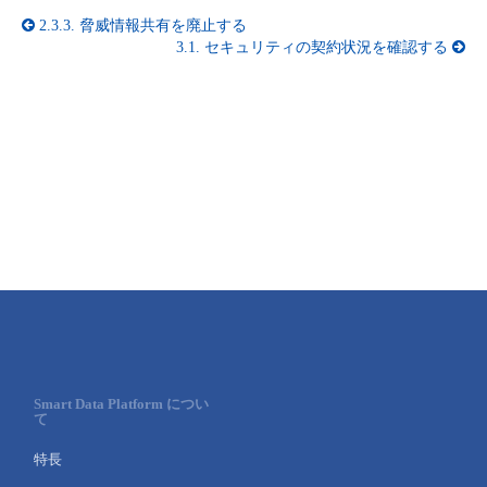
2.3.3.
脅威情報共有を廃止する
- Flexible InterConnect
3.1.
セキュリティの契約状況を確認する
- Flexible Remote Access
- vUTM2
Smart Data Platform につい
て
特長