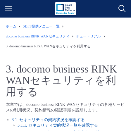
ホーム
SDPF提供メニュー一覧
サービス一覧
docomo business RINK WANセキュリティ
チュートリアル
データ利活用
3.
docomo business RINK WANセキュリティを利用する
よくある質問
クラウド/サーバー
データ利活用
料金情報
3.
docomo business RINK
WANセキュリティを利
ネットワーク
クラウド/サーバー
料金シミュレーター
ご利用開始ガイド
用する
■ 管理機能
IoT
ネットワーク
データ利活用
ユースケース
本章では、docomo business RINK WANセキュリティの各種サービ
スの利用状況、契約情報の確認手順を説明します。
- 管理機能
- バックアップ
モニタリング/監査
IoT
クラウド/サーバー
故障/メンテナンス情報
3.1. セキュリティの契約状況を確認する
3.1.1. セキュリティ契約状況一覧を確認する
- セキュリティ・監査
サポート
モニタリング/監査
ネットワーク
サービス稼働状況