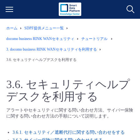
ホーム
SDPF提供メニュー一覧
サービス一覧
docomo business RINK WANセキュリティ
チュートリアル
データ利活用
3.
docomo business RINK WANセキュリティを利用する
よくある質問
3.6.
セキュリティヘルプデスクを利用する
クラウド/サーバー
データ利活用
料金情報
3.6.
セキュリティヘルプ
ネットワーク
クラウド/サーバー
料金シミュレーター
ご利用開始ガイド
デスクを利用する
■ 管理機能
IoT
ネットワーク
データ利活用
ユースケース
アラートやセキュリティに関する問い合わせ方法、サイバー保険
に関する問い合わせ方法の手順について説明します。
- 管理機能
- バックアップ
モニタリング/監査
IoT
クラウド/サーバー
故障/メンテナンス情報
3.6.1. セキュリティ／遮断代行に関する問い合わせをする
- セキュリティ・監査
サポート
モニタリング/監査
ネットワーク
サービス稼働状況