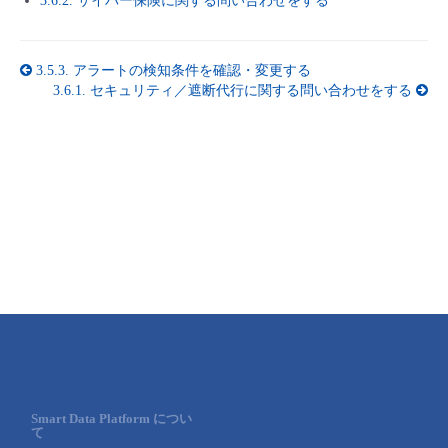
3.6.2. サイバー保険に関する問い合わせをする
■ セットアップガイド
パートナー
- データと分析
管理機能
サポート
IoT
故障/メンテナンス履歴
- 新規お申し込み方法
3.5.3.
アラートの検知条件を確認・変更する
3.6.1.
セキュリティ／遮断代行に関する問い合わせをする
販売パートナー向けプログラム
トレーニング/操作動画
- IoT
すべてのメニューを見る
管理機能
モニタリング/監査
メンテナンス予定
- 初期設定・確認
協業パートナー
脱炭素化
- マルチクラウド利用
すべてのメニューを見る
サポート
定期メンテナンス
- ユーザー機能の管理
- リモートワーク
すべてのメニューを見る
- 登録情報の管理
- ITインフラストラクチャー
- APIリファレンス
- その他
■ 基本構築ガイド
Smart Data Platform につい
- クラウド / サーバー
て