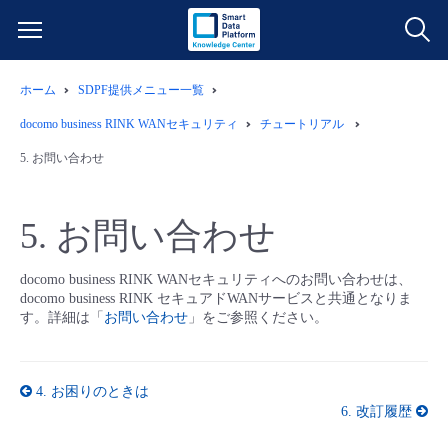
ホーム
SDPF提供メニュー一覧
サービス一覧
docomo business RINK WANセキュリティ
チュートリアル
データ利活用
5.
お問い合わせ
よくある質問
クラウド/サーバー
データ利活用
料金情報
5.
お問い合わせ
ネットワーク
クラウド/サーバー
料金シミュレーター
ご利用開始ガイド
docomo business RINK WANセキュリティへのお問い合わせは、
docomo business RINK セキュアドWANサービスと共通となりま
す。詳細は「
お問い合わせ
」をご参照ください。
■ 管理機能
IoT
ネットワーク
データ利活用
ユースケース
- 管理機能
- バックアップ
モニタリング/監査
IoT
クラウド/サーバー
故障/メンテナンス情報
4.
お困りのときは
6.
改訂履歴
- セキュリティ・監査
サポート
モニタリング/監査
ネットワーク
サービス稼働状況