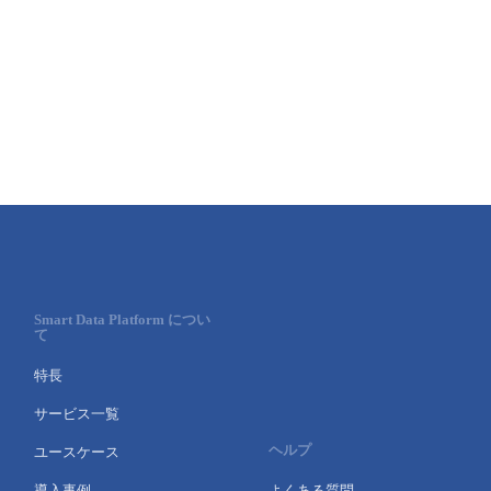
■ セットアップガイド
パートナー
- データと分析
管理機能
サポート
IoT
故障/メンテナンス履歴
- 新規お申し込み方法
販売パートナー向けプログラム
トレーニング/操作動画
- IoT
すべてのメニューを見る
管理機能
モニタリング/監査
メンテナンス予定
- 初期設定・確認
協業パートナー
脱炭素化
- マルチクラウド利用
すべてのメニューを見る
サポート
定期メンテナンス
- ユーザー機能の管理
- リモートワーク
すべてのメニューを見る
- 登録情報の管理
- ITインフラストラクチャー
- APIリファレンス
Smart Data Platform につい
て
- その他
特長
■ 基本構築ガイド
サービス一覧
ヘルプ
ユースケース
- クラウド / サーバー
導入事例
よくある質問