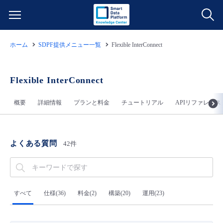
ホーム
SDPF提供メニュー一覧
Flexible InterConnect
サービス一覧
データ利活用
Flexible InterConnect
よくある質問
概要
詳細情報
プランと料金
チュートリアル
APIリファレンス
クラウド/サーバー
データ利活用
料金情報
ネットワーク
クラウド/サーバー
料金シミュレーター
ご利用開始ガイド
よくある質問
42件
■ 管理機能
IoT
ネットワーク
データ利活用
ユースケース
- 管理機能
- バックアップ
モニタリング/監査
IoT
クラウド/サーバー
すべて
仕様(36)
料金(2)
構築(20)
運用(23)
故障/メンテナンス情報
- セキュリティ・監査
サポート
モニタリング/監査
ネットワーク
サービス稼働状況