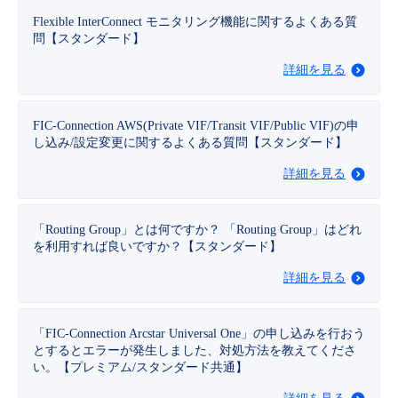
■ セットアップガイド
Flexible InterConnect モニタリング機能に関するよくある質
パートナー
問【スタンダード】
- データと分析
管理機能
サポート
IoT
故障/メンテナンス履歴
- 新規お申し込み方法
詳細を見る
販売パートナー向けプログラム
トレーニング/操作動画
- IoT
すべてのメニューを見る
管理機能
モニタリング/監査
メンテナンス予定
- 初期設定・確認
FIC-Connection AWS(Private VIF/Transit VIF/Public VIF)の申
協業パートナー
脱炭素化
し込み/設定変更に関するよくある質問【スタンダード】
- マルチクラウド利用
すべてのメニューを見る
サポート
定期メンテナンス
- ユーザー機能の管理
詳細を見る
- リモートワーク
すべてのメニューを見る
- 登録情報の管理
「Routing Group」とは何ですか？ 「Routing Group」はどれ
- ITインフラストラクチャー
を利用すれば良いですか？【スタンダード】
- APIリファレンス
詳細を見る
- その他
■ 基本構築ガイド
「FIC-Connection Arcstar Universal One」の申し込みを行おう
とするとエラーが発生しました、対処方法を教えてくださ
い。【プレミアム/スタンダード共通】
- クラウド / サーバー