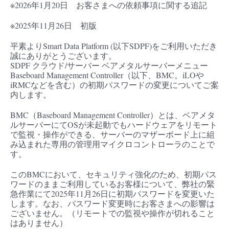
※2026年1月20日 お客さまへの依頼事項に関する追記
■ セットアップガイド
パートナー
※2025年11月26日 初版
- データと分析
管理機能
サポート
IoT
故障/メンテナンス履歴
- 新規お申し込み方法
平素よりSmart Data Platform (以下SDPF)をご利用いただき
販売パートナー向けプログラム
トレーニング/操作動画
- IoT
誠にありがとうございます。
すべてのメニューを見る
管理機能
モニタリング/監査
メンテナンス予定
- 初期設定・確認
SDPF クラウド/サーバー ベアメタルサーバーメニュー
Baseboard Management Controller（以下、BMC。iLOや
協業パートナー
脱炭素化
- マルチクラウド利用
iRMCなどを含む）の初期パスワードの変更についてご案
すべてのメニューを見る
サポート
定期メンテナンス
- ユーザー機能の管理
内します。
- リモートワーク
BMC（Baseboard Management Controller）とは、ベアメタ
すべてのメニューを見る
- 登録情報の管理
ルサーバーにてOSが未起動でもハードウェアをリモート
で監視・操作ができる、サーバーのマザーボード上に組
- ITインフラストラクチャー
み込まれた専用の管理用マイクロコントローラのことで
- APIリファレンス
す。
- その他
このBMCにおいて、セキュリティ強化のため、初期パス
ワードのままご利用しているお客様について、弊社の緊
■ 基本構築ガイド
急作業にて2025年11月26日に初期パスワードを変更いた
します。なお、パスワード変更時にお客さまへの影響は
ございません。（リモートでの監視や操作が切れること
- クラウド / サーバー
はありません）