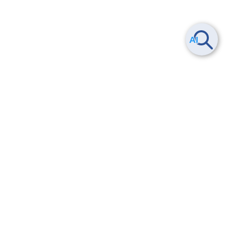
Smart Data Platform につい
ヘルプ
て
よくある質問
特長
お問い合わせ
サービス一覧
トレーニング/操作動画
ユースケース
導入事例
法的情報・信頼性
料金情報
サービス利用規約・SLA
お知らせ
セキュリティ&コンプライア