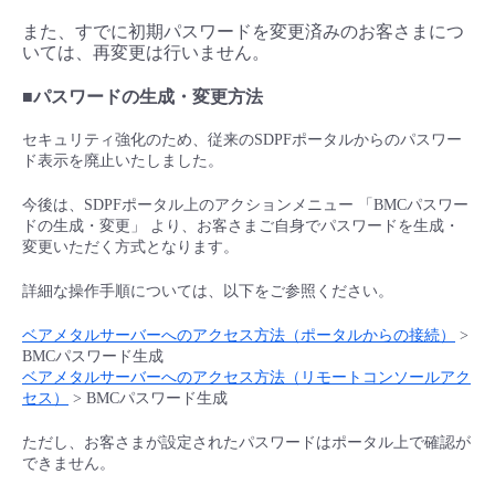
また、すでに初期パスワードを変更済みのお客さまにつ
- Flexible InterConnect
いては、再変更は行いません。
- Flexible Remote Access
■パスワードの生成・変更方法
セキュリティ強化のため、従来のSDPFポータルからのパスワー
- vUTM2
ド表示を廃止いたしました。
今後は、SDPFポータル上のアクションメニュー 「BMCパスワー
ドの生成・変更」 より、お客さまご自身でパスワードを生成・
変更いただく方式となります。
詳細な操作手順については、以下をご参照ください。
ベアメタルサーバーへのアクセス方法（ポータルからの接続）
>
BMCパスワード生成
ベアメタルサーバーへのアクセス方法（リモートコンソールアク
セス）
> BMCパスワード生成
ただし、お客さまが設定されたパスワードはポータル上で確認が
できません。