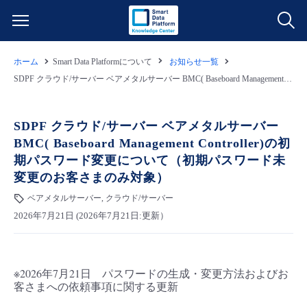
ホーム
Smart Data Platformについて
お知らせ一覧
サービス一覧
SDPF クラウド/サーバー ベアメタルサーバー BMC( Baseboard Management Controller)の初期パスワード変更について（初期パスワード未変更のお客さまのみ対象）
データ利活用
よくある質問
SDPF クラウド/サーバー ベアメタルサーバー
BMC( Baseboard Management Controller)の初
クラウド/サーバー
データ利活用
料金情報
期パスワード変更について（初期パスワード未
変更のお客さまのみ対象）
ネットワーク
クラウド/サーバー
料金シミュレーター
ご利用開始ガイド
ベアメタルサーバー, クラウド/サーバー
2026年7月21日 (2026年7月21日:更新）
■ 管理機能
IoT
ネットワーク
データ利活用
ユースケース
- 管理機能
- バックアップ
モニタリング/監査
IoT
クラウド/サーバー
故障/メンテナンス情報
※2026年7月21日 パスワードの生成・変更方法およびお
客さまへの依頼事項に関する更新
- セキュリティ・監査
サポート
モニタリング/監査
ネットワーク
サービス稼働状況