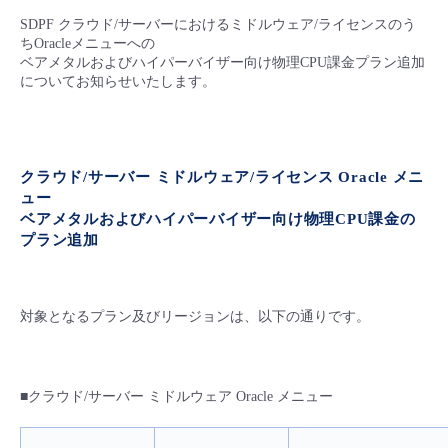
■ セットアップガイド
SDPF クラウド/サーバーにおけるミドルウェア/ライセンスのう
パートナー
ちOracleメニューへの
- データと分析
管理機能
サポート
IoT
故障/メンテナンス履歴
ベアメタルおよびハイパーバイザー向け物理CPU課金プラン追加
- 新規お申し込み方法
についてお知らせいたします。
販売パートナー向けプログラム
トレーニング/操作動画
- IoT
すべてのメニューを見る
管理機能
モニタリング/監査
メンテナンス予定
- 初期設定・確認
協業パートナー
脱炭素化
- マルチクラウド利用
すべてのメニューを見る
サポート
定期メンテナンス
- ユーザー機能の管理
クラウド/サーバー ミドルウェア/ライセンス Oracle メニ
ュー
- リモートワーク
ベアメタルおよびハイパーバイザー向け物理CPU課金の
すべてのメニューを見る
- 登録情報の管理
プラン追加
- ITインフラストラクチャー
- APIリファレンス
対象となるプラン及びリージョンは、以下の通りです。
- その他
■ 基本構築ガイド
■クラウド/サーバー ミドルウェア Oracle メニュー
- クラウド / サーバー