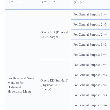
メニュー1
メニュー2
プラン1
- Flexible InterConnect
For General Purpose 1 v4
- Flexible Remote Access
For General Purpose 2 v3
Oracle SE2 (Physical
- vUTM2
For General Purpose 2 v4
CPU Charge)
For General Purpose 3 v3
For General Purpose 3 v4
For General Purpose 1 v4
For General Purpose 2 v3
For Baremetal Server
Oracle EE (Standard)
Menu or for
(Physical CPU
For General Purpose 2 v4
Dedicated
Charge)
Hypervisor Menu
For General Purpose 3 v3
For General Purpose 3 v4