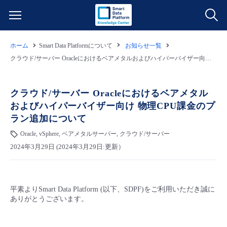
ホーム
Smart Data Platformについて
お知らせ一覧
サービス一覧
クラウド/サーバー Oracleにおけるベアメタルおよびハイパーバイザー向け 物理CPU課金のプラン追加について
データ利活用
よくある質問
クラウド/サーバー Oracleにおけるベアメタル
およびハイパーバイザー向け 物理CPU課金のプ
クラウド/サーバー
データ利活用
料金情報
ラン追加について
Oracle, vSphere, ベアメタルサーバー, クラウド/サーバー
ネットワーク
クラウド/サーバー
料金シミュレーター
ご利用開始ガイド
2024年3月29日 (2024年3月29日:更新）
■ 管理機能
IoT
ネットワーク
データ利活用
ユースケース
平素よりSmart Data Platform (以下、SDPF)をご利用いただき誠に
- 管理機能
- バックアップ
モニタリング/監査
IoT
クラウド/サーバー
故障/メンテナンス情報
ありがとうございます。
- セキュリティ・監査
サポート
モニタリング/監査
ネットワーク
サービス稼働状況