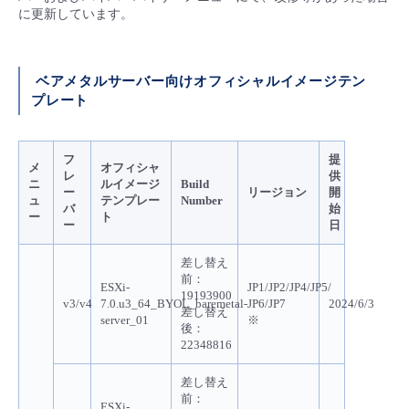
に更新しています。
- Flexible InterConnect
- Flexible Remote Access
ベアメタルサーバー向けオフィシャルイメージテン
プレート
- vUTM2
フ
提
メ
オフィシャ
レ
供
ニ
ルイメージ
Build
ー
リージョン
開
ュ
テンプレー
Number
バ
始
ー
ト
ー
日
差し替え
前：
ESXi-
JP1/JP2/JP4/JP5/
19193900
v3/v4
7.0.u3_64_BYOL_baremetal-
JP6/JP7
2024/6/3
差し替え
server_01
※
後：
22348816
差し替え
前：
ESXi-