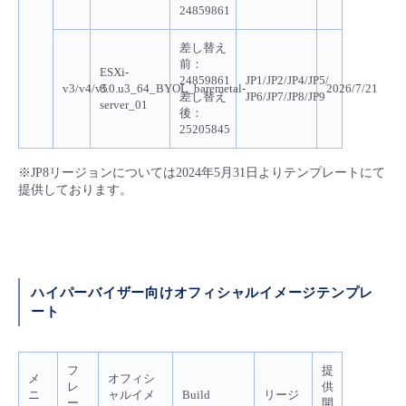
24859861
差し替え
前：
ESXi-
24859861
JP1/JP2/JP4/JP5/
v3/v4/v5
8.0.u3_64_BYOL_baremetal-
2026/7/21
差し替え
JP6/JP7/JP8/JP9
server_01
後：
25205845
※JP8リージョンについては2024年5月31日よりテンプレートにて
提供しております。
ハイパーバイザー向けオフィシャルイメージテンプレ
ート
フ
提
メ
オフィシ
レ
供
ニ
ャルイメ
Build
リージ
ー
開