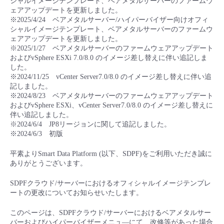
シャルイメージテンプレート、ベアメタルサーバーのファームウ
■ セットアップガイド
ェアアップデートを更新しました。
※2025/4/24 ベアメタルサーバー/ハイパーバイザー向けオフィ
パートナー
- データと分析
管理機能
サポート
IoT
故障/メンテナンス履歴
シャルイメージテンプレート、ベアメタルサーバーのファームウ
- 新規お申し込み方法
ェアアップデートを更新しました。
販売パートナー向けプログラム
※2025/1/27 ベアメタルサーバーのファームウェアアップデート
トレーニング/操作動画
- IoT
すべてのメニューを見る
管理機能
モニタリング/監査
メンテナンス予定
およびvSphere ESXi 7.0/8.0 のイメージ差し替えに伴い追記しま
- 初期設定・確認
した。
協業パートナー
※2024/11/25 vCenter Server7.0/8.0 のイメージ差し替えに伴い追
脱炭素化
- マルチクラウド利用
すべてのメニューを見る
サポート
定期メンテナンス
記しました。
- ユーザー機能の管理
※2024/8/23 ベアメタルサーバーのファームウェアアップデート
およびvSphere ESXi、vCenter Server7.0/8.0 のイメージ差し替えに
- リモートワーク
すべてのメニューを見る
伴い追記しました。
- 登録情報の管理
※2024/6/4 JP8リージョンに関して追記しました。
※2024/6/3 初版
- ITインフラストラクチャー
- APIリファレンス
平素よりSmart Data Platform (以下、SDPF)をご利用いただき誠に
ありがとうございます。
- その他
■ 基本構築ガイド
SDPFクラウド/サーバーにおけるオフィシャルイメージテンプレ
ートの更改についてお知らせいたします。
- クラウド / サーバー
このページは、SDPFクラウド/サーバーにおけるベアメタルサー
バーおよびハイパーバイザーメニュ―にて、改修等があった場合