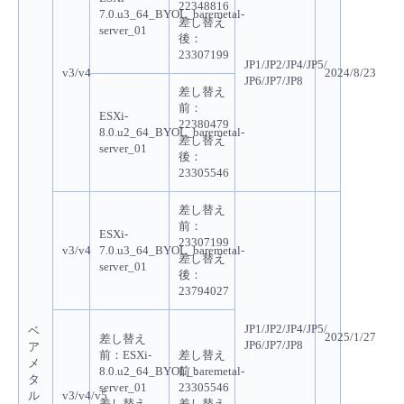
22348816
7.0.u3_64_BYOL_baremetal-
差し替え
server_01
後：
23307199
JP1/JP2/JP4/JP5/
v3/v4
2024/8/23
JP6/JP7/JP8
差し替え
前：
ESXi-
22380479
8.0.u2_64_BYOL_baremetal-
差し替え
server_01
後：
23305546
差し替え
前：
ESXi-
23307199
v3/v4
7.0.u3_64_BYOL_baremetal-
差し替え
server_01
後：
23794027
JP1/JP2/JP4/JP5/
ベ
2025/1/27
差し替え
JP6/JP7/JP8
ア
前
：ESXi-
差し替え
メ
8.0.u2_64_BYOL_baremetal-
前
：
タ
server_01
23305546
ル
v3/v4/v5
差し替え
差し替え