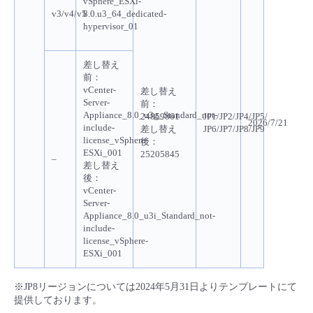
vSphere_ESXi-
v3/v4/v5
8.0.u3_64_dedicated-
hypervisor_01
差し替え
前：
vCenter-
差し替え
Server-
前：
Appliance_8.0_u3g_Standard_not-
24859861
JP1/JP2/JP4/JP5/
2026/7/21
include-
差し替え
JP6/JP7/JP8/JP9
license_vSphere-
後：
ESXi_001
25205845
–
差し替え
後：
vCenter-
Server-
Appliance_8.0_u3i_Standard_not-
include-
license_vSphere-
ESXi_001
※JP8リージョンについては2024年5月31日よりテンプレートにて
提供しております。