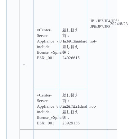
JP1/JP2/JP4/JP5/
2024/8/23
JP6/JP7/JP8
vCenter-
差し替え
Server-
前
：
Appliance_7.0_u3o_Standard_not-
17491160
include-
差し替え
license_vSphere-
後
：
ESXi_001
24026615
–
vCenter-
差し替え
Server-
前
：
Appliance_8.0_u2a_Standard_not-
22617221
include-
差し替え
license_vSphere-
後
：
ESXi_001
23929136