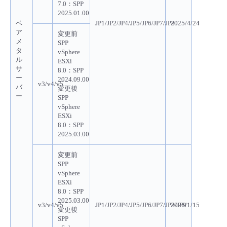
7.0：SPP
2025.01.00
ベ
JP1/JP2/JP4/JP5/JP6/JP7/JP8
2025/4/24
ア
変更前
メ
SPP
タ
vSphere
ル
ESXi
サ
8.0：SPP
ー
2024.09.00
v3/v4/v5
バ
変更後
ー
SPP
vSphere
ESXi
8.0：SPP
2025.03.00
変更前
SPP
vSphere
ESXi
8.0：SPP
2025.03.00
v3/v4/v5
JP1/JP2/JP4/JP5/JP6/JP7/JP8/JP9
2026/1/15
変更後
SPP