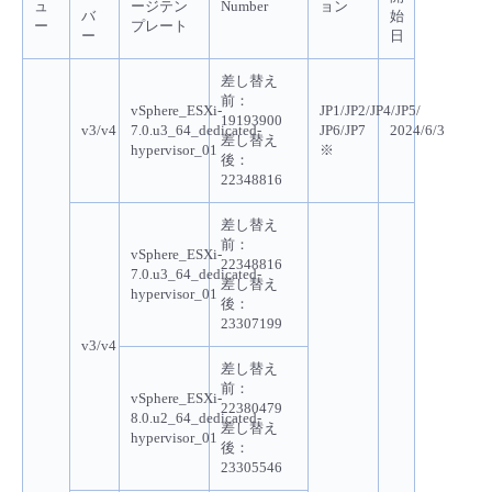
ュ
ージテン
Number
ョン
バ
始
ー
プレート
ー
日
差し替え
前：
vSphere_ESXi-
JP1/JP2/JP4/JP5/
19193900
v3/v4
7.0.u3_64_dedicated-
JP6/JP7
2024/6/3
差し替え
hypervisor_01
※
後：
22348816
差し替え
前：
vSphere_ESXi-
22348816
7.0.u3_64_dedicated-
差し替え
hypervisor_01
後：
23307199
v3/v4
差し替え
前：
vSphere_ESXi-
22380479
8.0.u2_64_dedicated-
差し替え
hypervisor_01
後：
23305546