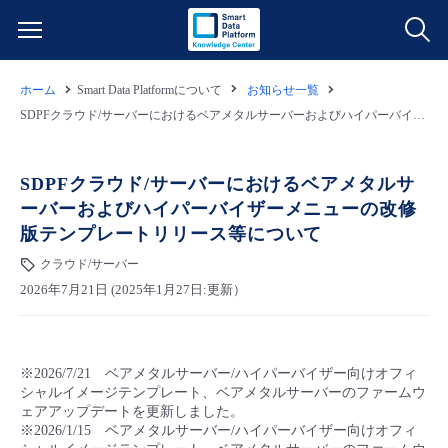
ホーム
Smart Data Platformについて
お知らせ一覧
サービス一覧
SDPFクラウド/サーバーにおけるベアメタルサーバーおよびハイパーバイザーメニューの改修版テンプレートリリース等について
データ利活用
よくある質問
SDPFクラウド/サーバーにおけるベアメタルサ
ーバーおよびハイパーバイザーメニューの改修
クラウド/サーバー
データ利活用
料金情報
版テンプレートリリース等について
クラウド/サーバー
ネットワーク
クラウド/サーバー
料金シミュレーター
ご利用開始ガイド
2026年7月21日 (2025年1月27日:更新）
■ 管理機能
IoT
ネットワーク
データ利活用
ユースケース
※2026/7/21 ベアメタルサーバー/ハイパーバイザー向けオフィ
- 管理機能
- バックアップ
モニタリング/監査
IoT
クラウド/サーバー
故障/メンテナンス情報
シャルイメージテンプレート、ベアメタルサーバーのファームウ
ェアアップデートを更新しました。
※2026/1/15 ベアメタルサーバー/ハイパーバイザー向けオフィ
- セキュリティ・監査
サポート
モニタリング/監査
ネットワーク
サービス稼働状況