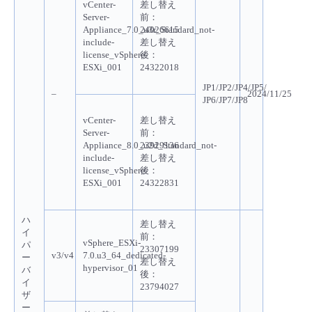
vCenter-
差し替え
Server-
前
：
Appliance_7.0_u3r_Standard_not-
24026615
include-
差し替え
license_vSphere-
後
：
ESXi_001
24322018
JP1/JP2/JP4/JP5/
–
2024/11/25
JP6/JP7/JP8
vCenter-
差し替え
Server-
前
：
Appliance_8.0_u2d_Standard_not-
23929136
include-
差し替え
license_vSphere-
後
：
ESXi_001
24322831
ハ
差し替え
イ
前：
vSphere_ESXi-
パ
23307199
v3/v4
7.0.u3_64_dedicated-
ー
差し替え
hypervisor_01
バ
後：
イ
23794027
ザ
ー