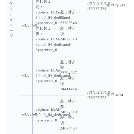
差し替え
JP1/JP2/JP4/JP5/
ゲ
2025/01/27
前：
JP6/JP7/JP8
ス
vSphere_ESXi-
差し替え
ト
8.0.u2_64_dedicated-
前：
イ
hypervisor_01
23305546
メ
v3/v4/v5
差し替え
差し替え
ー
後：
後
：
ジ
vSphere_ESXi-
24022510
8.0.u3_64_dedicated-
hypervisor_01
差し替え
前：
vSphere_ESXi-
23794027
v3/v4
7.0.u3_64_dedicated-
差し替え
hypervisor_01
後：
24411414
JP1/JP2/JP4/JP5/
2025/4/24
JP6/JP7/JP8
差し替え
前：
vSphere_ESXi-
24022510
v3/v4/v5
8.0.u3_64_dedicated-
差し替え
hypervisor_01
後：
24674464