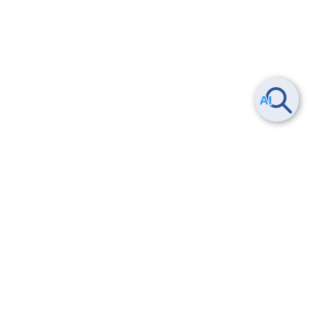
Smart Data Platform につい
ヘルプ
て
よくある質問
特長
お問い合わせ
サービス一覧
トレーニング/操作動画
ユースケース
導入事例
法的情報・信頼性