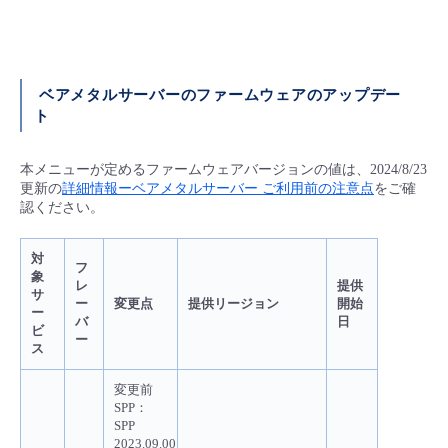
ベアメタルサーバーのファームウェアのアップデー
ト
本メニューが定めるファームウェアバージョンの値は、2024/8/23
更新の
詳細情報ーベアメタルサーバー ご利用前の注意点
をご確
認ください。
対
フ
象
レ
提供
サ
ー
変更点
提供リージョン
開始
ー
バ
日
ビ
ー
ス
変更前
SPP：
SPP
2023.09.00