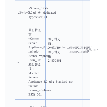
vSphere_ESXi-
v3/v4/v5
8.0.u3_64_dedicated-
hypervisor_01
差し替え
前：
vCenter-
差し替え
Server-
前：
Appliance_8.0_u3d_Standard_not-
24674464
JP1/JP2/JP4/JP5/
2026/1/15
include-
差し替え
JP6/JP7/JP8/JP9
license_vSphere-
後：
ESXi_001
24859861
–
差し替え
後：
vCenter-
Server-
Appliance_8.0_u3g_Standard_not-
include-
license_vSphere-
ESXi_001