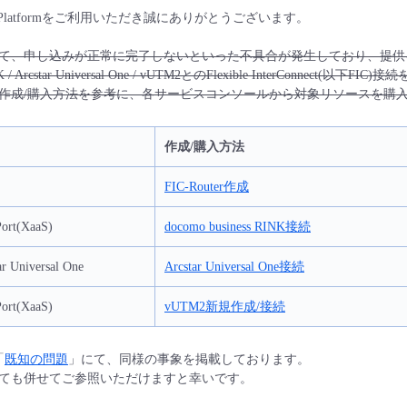
ta Platformをご利用いただき誠にありがとうございます。
て、申し込みが正常に完了しないといった不具合が発生しており、提供
INK / Arcstar Universal One / vUTM2とのFlexible InterConnect(
作成/購入方法を参考に、各サービスコンソールから対象リソースを購
作成/購入方法
FIC-Router作成
Port(XaaS)
docomo business RINK接続
ar Universal One
Arcstar Universal One接続
Port(XaaS)
vUTM2新規作成/接続
「
既知の問題
」にて、同様の事象を掲載しております。
ても併せてご参照いただけますと幸いです。