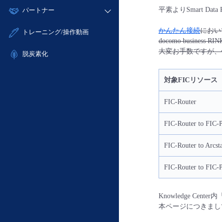
モニタリング/監査
故障/メンテナンス履歴
すべてのメニューを見る
平素よりSmart Da
パートナー
- IoT
- 初期設定・確認
サポート
メンテナンス予定
- マルチクラウド利用
- ユーザー機能の管理
販売パートナー向けプログラム
すべてのメニューを見る
かんたん接続
におい
トレーニング/操作動画
定期メンテナンス
- リモートワーク
- 登録情報の管理
docomo business R
協業パートナー
大変お手数ですが、
- ITインフラストラクチャー
脱炭素化
- APIリファレンス
- その他
■ 基本構築ガイド
対象FICリソース
- クラウド / サーバー
FIC-Router
- Flexible InterConnect
- Flexible Remote Access
FIC-Router to FIC-
- vUTM2
FIC-Router to Arcst
FIC-Router to FIC-
Knowledge Center内
本ページにつきまし