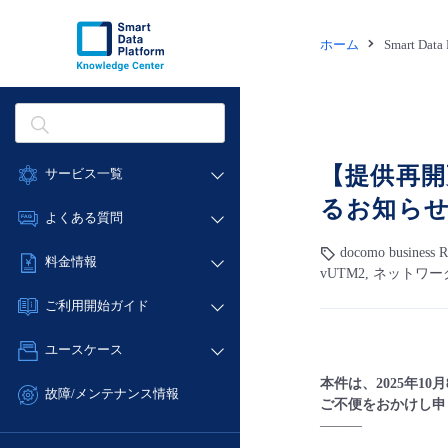
ホーム
Smart Dat
【提供再開
サービス一覧
るお知ら
データ利活用
よくある質問
クラウド/サーバー
docomo business
データ利活用
料金情報
ネットワーク
vUTM2, ネットワー
クラウド/サーバー
料金シミュレーター
IoT
ご利用開始ガイド
ネットワーク
データ利活用
モニタリング/監査
■ 管理機能
IoT
ユースケース
クラウド/サーバー
サポート
- 管理機能
モニタリング/監査
本件は、2025年1
- バックアップ
ネットワーク
管理機能
故障/メンテナンス情報
ご不便をおかけし申
サポート
- セキュリティ・監査
■ セットアップガイド
IoT
すべてのメニューを見る
———
サービス稼働状況
管理機能
- データと分析
- 新規お申し込み方法