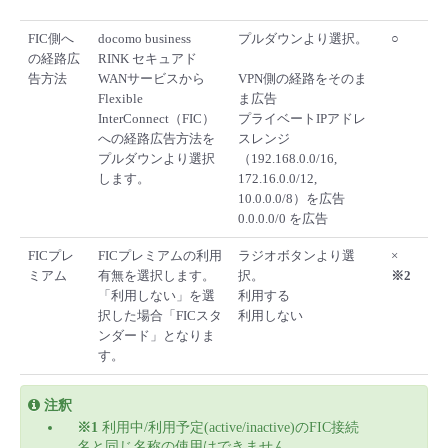
FIC側へ
docomo business
プルダウンより選択。
○
の経路広
RINK セキュアド
告方法
WANサービスから
VPN側の経路をそのま
Flexible
ま広告
InterConnect（FIC）
プライベートIPアドレ
への経路広告方法を
スレンジ
プルダウンより選択
（192.168.0.0/16,
します。
172.16.0.0/12,
10.0.0.0/8）を広告
0.0.0.0/0 を広告
FICプレ
FICプレミアムの利用
ラジオボタンより選
×
ミアム
有無を選択します。
択。
※2
「利用しない」を選
利用する
択した場合「FICスタ
利用しない
ンダード」となりま
す。
注釈
※1
利用中/利用予定(active/inactive)のFIC接続
名と同じ名称の使用はできません。