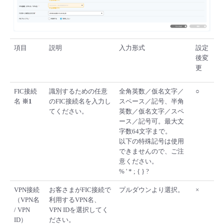
項目
説明
入力形式
設定
後変
更
FIC接続
識別するための任意
全角英数／仮名文字／
○
名
※1
のFIC接続名を入力し
スペース／記号、半角
てください。
英数／仮名文字／スペ
ース／記号可。最大文
字数64文字まで。
以下の特殊記号は使用
できませんので、ご注
意ください。
% ' * ; { } ?
VPN接続
お客さまがFIC接続で
プルダウンより選択。
×
（VPN名
利用するVPN名、
/ VPN
VPN IDを選択してく
ID）
ださい。