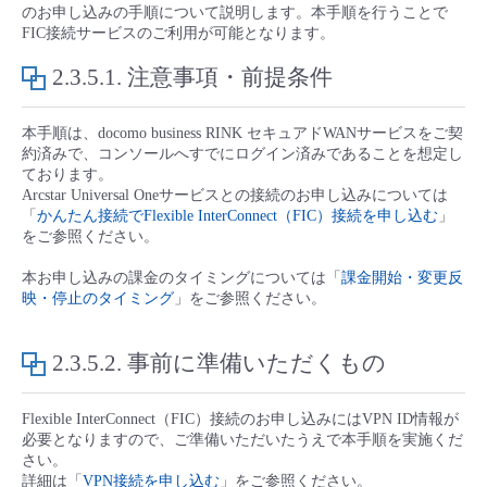
■ セットアップガイド
のお申し込みの手順について説明します。本手順を行うことで
FIC接続サービスのご利用が可能となります。
パートナー
- データと分析
管理機能
サポート
IoT
故障/メンテナンス履歴
- 新規お申し込み方法
2.3.5.1.
注意事項・前提条件
販売パートナー向けプログラム
トレーニング/操作動画
- IoT
すべてのメニューを見る
管理機能
モニタリング/監査
メンテナンス予定
- 初期設定・確認
本手順は、docomo business RINK セキュアドWANサービスをご契
約済みで、コンソールへすでにログイン済みであることを想定し
協業パートナー
脱炭素化
ております。
- マルチクラウド利用
すべてのメニューを見る
サポート
定期メンテナンス
- ユーザー機能の管理
Arcstar Universal Oneサービスとの接続のお申し込みについては
「
かんたん接続でFlexible InterConnect（FIC）接続を申し込む
」
- リモートワーク
をご参照ください。
すべてのメニューを見る
- 登録情報の管理
本お申し込みの課金のタイミングについては「
課金開始・変更反
- ITインフラストラクチャー
映・停止のタイミング
」をご参照ください。
- APIリファレンス
- その他
2.3.5.2.
事前に準備いただくもの
■ 基本構築ガイド
Flexible InterConnect（FIC）接続のお申し込みにはVPN ID情報が
必要となりますので、ご準備いただいたうえで本手順を実施くだ
- クラウド / サーバー
さい。
詳細は「
VPN接続を申し込む
」をご参照ください。