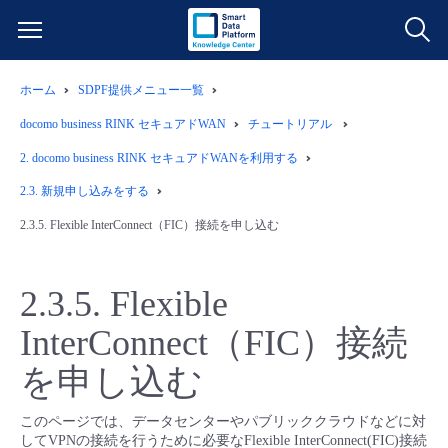
ホーム
SDPF提供メニュー一覧
サービス一覧
docomo business RINK セキュアドWAN
チュートリアル
データ利活用
2.
docomo business RINK セキュアドWANを利用する
よくある質問
2.3.
新規申し込みをする
クラウド/サーバー
データ利活用
料金情報
2.3.5.
Flexible InterConnect（FIC）接続を申し込む
ネットワーク
クラウド/サーバー
料金シミュレーター
ご利用開始ガイド
2.3.5.
Flexible
■ 管理機能
IoT
ネットワーク
データ利活用
InterConnect（FIC）接続
ユースケース
を申し込む
- 管理機能
- バックアップ
モニタリング/監査
IoT
クラウド/サーバー
故障/メンテナンス情報
このページでは、データセンターやパブリッククラウドなどに対
してVPNの接続を行うために必要なFlexible InterConnect(FIC)接続
- セキュリティ・監査
サポート
モニタリング/監査
ネットワーク
サービス稼働状況